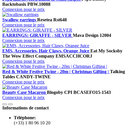
Backtobasix
PBW.10088
Connexion pour le prix
Swallow earrings
Resetea
Rst648
Connexion pour le prix
EARRINGS: GIRAFFE - SILVER
Mava Design
12004
Connexion pour le prix
EMS, Accessories, Hair Claws, Orange Juice
Eat My Socks
by
The Wow Effect Company
EMSACCHCORJ
Connexion pour le prix
Red & White Festive Twine - 20m | Christmas Gifting |
Talking
Tables
CANDY-TWINE
Connexion pour le prix
Beauty Case Macaron
Blogo
by CPI
BCASEFO15-1543
Connexion pour le prix
Informations de contact
Téléphone:
(+33) 1 80 96 10 20