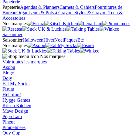
Papeterie
Papeterie
Agendas & Planners
Carnets & Cahiers
Fournitures de
Bureau
Organiseurs & Pots à Crayons
Stylos & Crayons
Tech &
Accessoires
Nos marques
Saisonnier
Saisonnier
Halloween
Hiver
Noël
Pâques
Été
Nos marques
Nos marques
Voir toutes les marques
Asobu
Blogo
Doiy
Eat My Socks
Fisura
Hellofun!
Hygge Games
Kitsch Kitchen
Mava Design
Pepa Lani
Pineut
Pimpelmees
Quy Cup