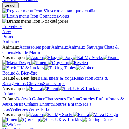
Search
S'inscrire en tant que détaillant
Connectez-vous
Nos catégories
En vedette
New
Promo
Animaux
Animaux
Accessoires pour Animaux
Animaux Sauvages
Chats &
Chiens
Monde Marin
Nos marques
Beauté & Bien-être
Beauté & Bien-être
Bain
Fitness & Yoga
Relaxation
Soins &
Rasage
Soins Cheveux
Soins Corps
Nos marques
Enfants
Enfants
Boîtes à Goûter
Chaussettes Enfant
Gourdes Enfant
Jouets &
Jeux
Loisirs Créatifs Enfant
Montres Enfant
Sacs à
Dos
Veilleuses
Verres Enfant
Nos marques