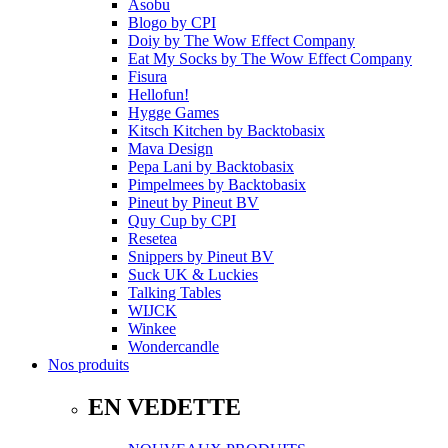
Asobu
Blogo
by
CPI
Doiy
by
The Wow Effect Company
Eat My Socks
by
The Wow Effect Company
Fisura
Hellofun!
Hygge Games
Kitsch Kitchen
by
Backtobasix
Mava Design
Pepa Lani
by
Backtobasix
Pimpelmees
by
Backtobasix
Pineut
by
Pineut BV
Quy Cup
by
CPI
Resetea
Snippers
by
Pineut BV
Suck UK & Luckies
Talking Tables
WIJCK
Winkee
Wondercandle
Nos produits
EN VEDETTE