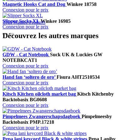
Magnetic Hooks Cat and Dog
Winkee
18758
Connexion pour le prix
Slipper Socks XL
Winkee
16985
Tout Winkee Produits
Connexion pour le prix
Découvrez les autres marques
GDW - Cat Notebook
Suck UK & Luckies
GW
NOTEBKCAT1
Connexion pour le prix
Hand fan ‘soltero de oro’
Fisura
AHT2510534
Connexion pour le prix
Kitsch Kitchen oilcloth market bag
Kitsch Kitchen
by
Backtobasix
BG0608
Connexion pour le prix
Pimpelmees Zwangerschapsdagboek
Pimpelmees
by
Backtobasix
PMP.17218
Connexion pour le prix
Pepa lani keycord Black & white stripes
Pepa Lani
by