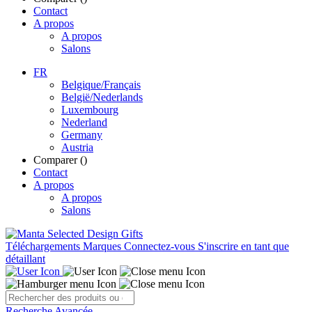
Contact
A propos
A propos
Salons
FR
Belgique/Français
België/Nederlands
Luxembourg
Nederland
Germany
Austria
Comparer (
)
Contact
A propos
A propos
Salons
Téléchargements
Marques
Connectez-vous
S'inscrire en tant que
détaillant
Recherche Avancée