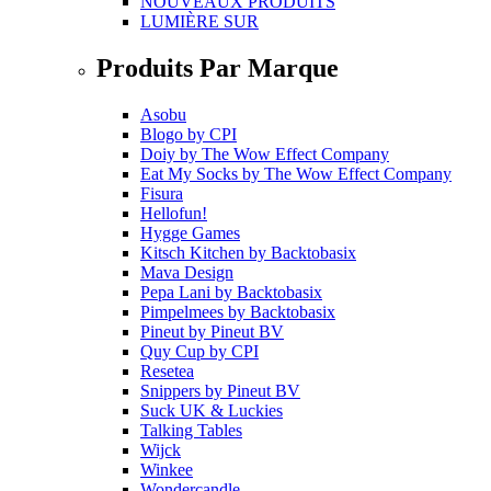
NOUVEAUX PRODUITS
LUMIÈRE SUR
Produits Par Marque
Asobu
Blogo
by
CPI
Doiy
by
The Wow Effect Company
Eat My Socks
by
The Wow Effect Company
Fisura
Hellofun!
Hygge Games
Kitsch Kitchen
by
Backtobasix
Mava Design
Pepa Lani
by
Backtobasix
Pimpelmees
by
Backtobasix
Pineut
by
Pineut BV
Quy Cup
by
CPI
Resetea
Snippers
by
Pineut BV
Suck UK & Luckies
Talking Tables
Wijck
Winkee
Wondercandle