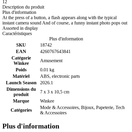
12
Description du produit
Plus d'information
At the press of a button, a flash appears along with the typical
instant camera sound And of course, a funny instant photo pops out
Assorted in display
Caractéristiques
Plus d'information
SKU
18742
EAN
4260767643841
Catégorie
Amusement
Winkee
Poids
0.01 kg
Matériel
ABS, electronic parts
Launch Season
2026.1
Dimensions du
7 x 3 x 10,5 cm
produit
Marque
Winkee
Mode & Accessoires, Bijoux, Papeterie, Tech
Catégories
& Accessoires
Plus d'information