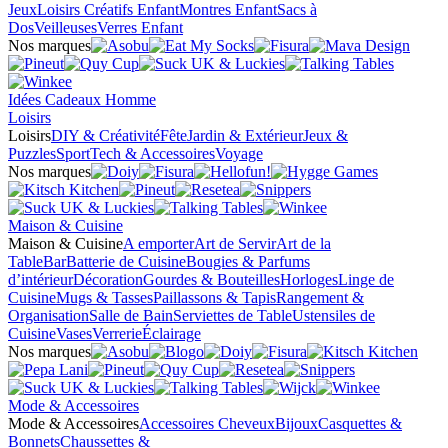
Jeux
Loisirs Créatifs Enfant
Montres Enfant
Sacs à
Dos
Veilleuses
Verres Enfant
Nos marques
Idées Cadeaux Homme
Loisirs
Loisirs
DIY & Créativité
Fête
Jardin & Extérieur
Jeux &
Puzzles
Sport
Tech & Accessoires
Voyage
Nos marques
Maison & Cuisine
Maison & Cuisine
A emporter
Art de Servir
Art de la
Table
Bar
Batterie de Cuisine
Bougies & Parfums
d’intérieur
Décoration
Gourdes & Bouteilles
Horloges
Linge de
Cuisine
Mugs & Tasses
Paillassons & Tapis
Rangement &
Organisation
Salle de Bain
Serviettes de Table
Ustensiles de
Cuisine
Vases
Verrerie
Éclairage
Nos marques
Mode & Accessoires
Mode & Accessoires
Accessoires Cheveux
Bijoux
Casquettes &
Bonnets
Chaussettes &