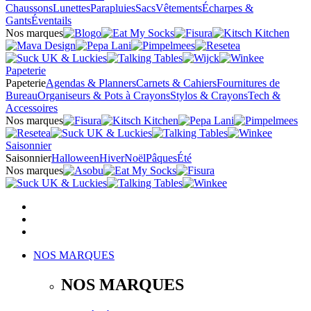
Chaussons
Lunettes
Parapluies
Sacs
Vêtements
Écharpes &
Gants
Éventails
Nos marques
Papeterie
Papeterie
Agendas & Planners
Carnets & Cahiers
Fournitures de
Bureau
Organiseurs & Pots à Crayons
Stylos & Crayons
Tech &
Accessoires
Nos marques
Saisonnier
Saisonnier
Halloween
Hiver
Noël
Pâques
Été
Nos marques
NOS MARQUES
NOS MARQUES