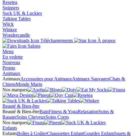
Resetea
Snippers
Suck UK & Luckies
Talking Tables
Wijck
Winkee
Wondercandle
Téléchargements
À propos
Salons
Menu
En vedette
Nouveau
Promo
Animaux
Animaux
Accessoires pour Animaux
Animaux Sauvages
Chats &
Chiens
Monde Marin
Nos marques
Beauté & Bien-être
Beauté & Bien-être
Bain
Fitness & Yoga
Relaxation
Soins &
Rasage
Soins Cheveux
Soins Corps
Nos marques
Enfants
Enfants
Boîtes à Goûter
Chaussettes Enfant
Gourdes Enfant
Jouets &