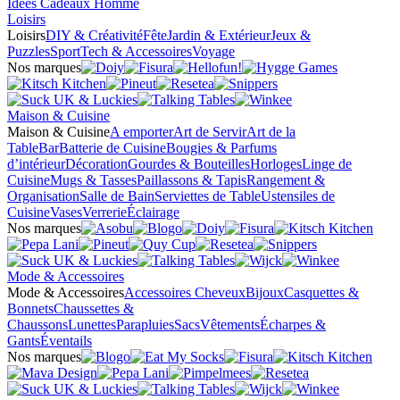
Idées Cadeaux Homme
Loisirs
Loisirs
DIY & Créativité
Fête
Jardin & Extérieur
Jeux &
Puzzles
Sport
Tech & Accessoires
Voyage
Nos marques
Maison & Cuisine
Maison & Cuisine
A emporter
Art de Servir
Art de la
Table
Bar
Batterie de Cuisine
Bougies & Parfums
d’intérieur
Décoration
Gourdes & Bouteilles
Horloges
Linge de
Cuisine
Mugs & Tasses
Paillassons & Tapis
Rangement &
Organisation
Salle de Bain
Serviettes de Table
Ustensiles de
Cuisine
Vases
Verrerie
Éclairage
Nos marques
Mode & Accessoires
Mode & Accessoires
Accessoires Cheveux
Bijoux
Casquettes &
Bonnets
Chaussettes &
Chaussons
Lunettes
Parapluies
Sacs
Vêtements
Écharpes &
Gants
Éventails
Nos marques