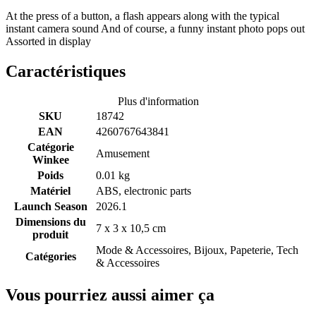
At the press of a button, a flash appears along with the typical
instant camera sound And of course, a funny instant photo pops out
Assorted in display
Caractéristiques
Plus d'information
SKU
18742
EAN
4260767643841
Catégorie
Amusement
Winkee
Poids
0.01 kg
Matériel
ABS, electronic parts
Launch Season
2026.1
Dimensions du
7 x 3 x 10,5 cm
produit
Mode & Accessoires, Bijoux, Papeterie, Tech
Catégories
& Accessoires
Vous pourriez aussi aimer ça