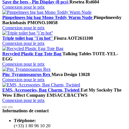
Save the bees - Pin Display (8 pcs)
Resetea
Rst604
Connexion pour le prix
Pimpelmees big bag Mono Teddy Warm Nude
Pimpelmees
by
Backtobasix
PMONO.10058
Connexion pour le prix
Triple toilet bag ''i´m hot''
Fisura
AOT2611100
Connexion pour le prix
Recycled Plastic Egg Tote Bag
Talking Tables
TOTE-YEL-
EGG
Connexion pour le prix
Pin: Tyrannosaurus Rex
Mava Design
13028
Connexion pour le prix
EMS, Accessories, Bag Charm, Twisted
Eat My Socks
by The
Wow Effect Company
EMSACCBACTWS
Connexion pour le prix
Informations de contact
Téléphone:
(+33) 1 80 96 10 20