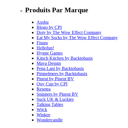
Produits Par Marque
Asobu
Blogo
by
CPI
Doiy
by
The Wow Effect Company
Eat My Socks
by
The Wow Effect Company
Fisura
Hellofun!
Hygge Games
Kitsch Kitchen
by
Backtobasix
Mava Design
Pepa Lani
by
Backtobasix
Pimpelmees
by
Backtobasix
Pineut
by
Pineut BV
Quy Cup
by
CPI
Resetea
Snippers
by
Pineut BV
Suck UK & Luckies
Talking Tables
Wijck
Winkee
Wondercandle