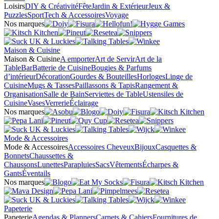
Loisirs
DIY & Créativité
Fête
Jardin & Extérieur
Jeux &
Puzzles
Sport
Tech & Accessoires
Voyage
Nos marques
Maison & Cuisine
Maison & Cuisine
A emporter
Art de Servir
Art de la
Table
Bar
Batterie de Cuisine
Bougies & Parfums
d’intérieur
Décoration
Gourdes & Bouteilles
Horloges
Linge de
Cuisine
Mugs & Tasses
Paillassons & Tapis
Rangement &
Organisation
Salle de Bain
Serviettes de Table
Ustensiles de
Cuisine
Vases
Verrerie
Éclairage
Nos marques
Mode & Accessoires
Mode & Accessoires
Accessoires Cheveux
Bijoux
Casquettes &
Bonnets
Chaussettes &
Chaussons
Lunettes
Parapluies
Sacs
Vêtements
Écharpes &
Gants
Éventails
Nos marques
Papeterie
Papeterie
Agendas & Planners
Carnets & Cahiers
Fournitures de