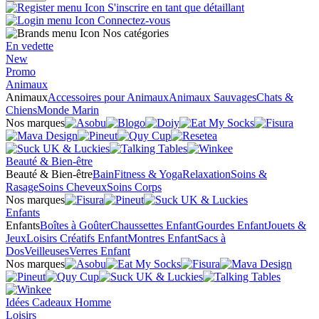
S'inscrire en tant que détaillant
Connectez-vous
Nos catégories
En vedette
New
Promo
Animaux
Animaux
Accessoires pour Animaux
Animaux Sauvages
Chats &
Chiens
Monde Marin
Nos marques
Beauté & Bien-être
Beauté & Bien-être
Bain
Fitness & Yoga
Relaxation
Soins &
Rasage
Soins Cheveux
Soins Corps
Nos marques
Enfants
Enfants
Boîtes à Goûter
Chaussettes Enfant
Gourdes Enfant
Jouets &
Jeux
Loisirs Créatifs Enfant
Montres Enfant
Sacs à
Dos
Veilleuses
Verres Enfant
Nos marques
Idées Cadeaux Homme
Loisirs