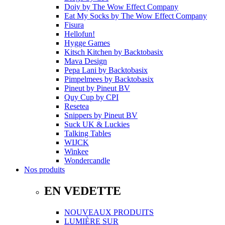
Doiy
by
The Wow Effect Company
Eat My Socks
by
The Wow Effect Company
Fisura
Hellofun!
Hygge Games
Kitsch Kitchen
by
Backtobasix
Mava Design
Pepa Lani
by
Backtobasix
Pimpelmees
by
Backtobasix
Pineut
by
Pineut BV
Quy Cup
by
CPI
Resetea
Snippers
by
Pineut BV
Suck UK & Luckies
Talking Tables
WIJCK
Winkee
Wondercandle
Nos produits
EN VEDETTE
NOUVEAUX PRODUITS
LUMIÈRE SUR