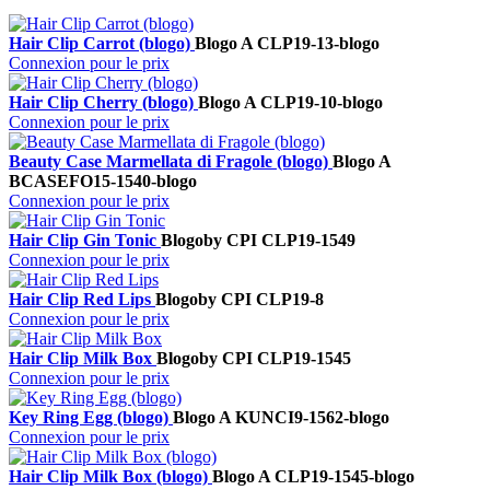
Hair Clip Carrot (blogo)
Blogo A
CLP19-13-blogo
Connexion pour le prix
Hair Clip Cherry (blogo)
Blogo A
CLP19-10-blogo
Connexion pour le prix
Beauty Case Marmellata di Fragole (blogo)
Blogo A
BCASEFO15-1540-blogo
Connexion pour le prix
Hair Clip Gin Tonic
Blogo
by CPI
CLP19-1549
Connexion pour le prix
Hair Clip Red Lips
Blogo
by CPI
CLP19-8
Connexion pour le prix
Hair Clip Milk Box
Blogo
by CPI
CLP19-1545
Connexion pour le prix
Key Ring Egg (blogo)
Blogo A
KUNCI9-1562-blogo
Connexion pour le prix
Hair Clip Milk Box (blogo)
Blogo A
CLP19-1545-blogo