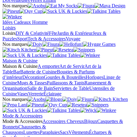
Dos
Veilleuses
Verres Enfant
Nos marques
Idées Cadeaux Homme
Loisirs
Loisirs
DIY & Créativité
Fête
Jardin & Extérieur
Jeux &
Puzzles
Sport
Tech & Accessoires
Voyage
Nos marques
Maison & Cuisine
Maison & Cuisine
A emporter
Art de Servir
Art de la
Table
Bar
Batterie de Cuisine
Bougies & Parfums
d’intérieur
Décoration
Gourdes & Bouteilles
Horloges
Linge de
Cuisine
Mugs & Tasses
Paillassons & Tapis
Rangement &
Organisation
Salle de Bain
Serviettes de Table
Ustensiles de
Cuisine
Vases
Verrerie
Éclairage
Nos marques
Mode & Accessoires
Mode & Accessoires
Accessoires Cheveux
Bijoux
Casquettes &
Bonnets
Chaussettes &
Chaussons
Lunettes
Parapluies
Sacs
Vêtements
Écharpes &