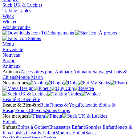
Suck UK & Luckies
Talking Tables
Wijck
Winkee
Wondercandle
Téléchargements
À propos
Salons
Menu
En vedette
Nouveau
Promo
Animaux
Animaux
Accessoires pour Animaux
Animaux Sauvages
Chats &
Chiens
Monde Marin
Nos marques
Beauté & Bien-être
Beauté & Bien-être
Bain
Fitness & Yoga
Relaxation
Soins &
Rasage
Soins Cheveux
Soins Corps
Nos marques
Enfants
Enfants
Boîtes à Goûter
Chaussettes Enfant
Gourdes Enfant
Jouets &
Jeux
Loisirs Créatifs Enfant
Montres Enfant
Sacs à