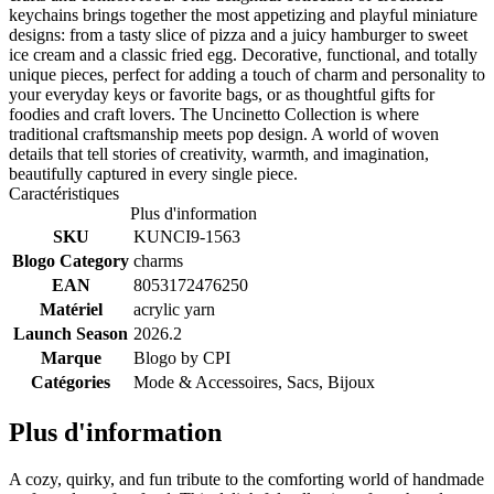
keychains brings together the most appetizing and playful miniature
designs: from a tasty slice of pizza and a juicy hamburger to sweet
ice cream and a classic fried egg. Decorative, functional, and totally
unique pieces, perfect for adding a touch of charm and personality to
your everyday keys or favorite bags, or as thoughtful gifts for
foodies and craft lovers. The Uncinetto Collection is where
traditional craftsmanship meets pop design. A world of woven
details that tell stories of creativity, warmth, and imagination,
beautifully captured in every single piece.
Caractéristiques
Plus d'information
SKU
KUNCI9-1563
Blogo Category
charms
EAN
8053172476250
Matériel
acrylic yarn
Launch Season
2026.2
Marque
Blogo by
CPI
Catégories
Mode & Accessoires, Sacs, Bijoux
Plus d'information
A cozy, quirky, and fun tribute to the comforting world of handmade