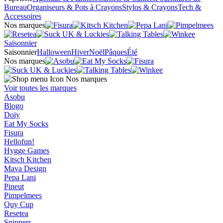
Bureau
Organiseurs & Pots à Crayons
Stylos & Crayons
Tech &
Accessoires
Nos marques
Saisonnier
Saisonnier
Halloween
Hiver
Noël
Pâques
Été
Nos marques
Nos marques
Voir toutes les marques
Asobu
Blogo
Doiy
Eat My Socks
Fisura
Hellofun!
Hygge Games
Kitsch Kitchen
Mava Design
Pepa Lani
Pineut
Pimpelmees
Quy Cup
Resetea
Snippers