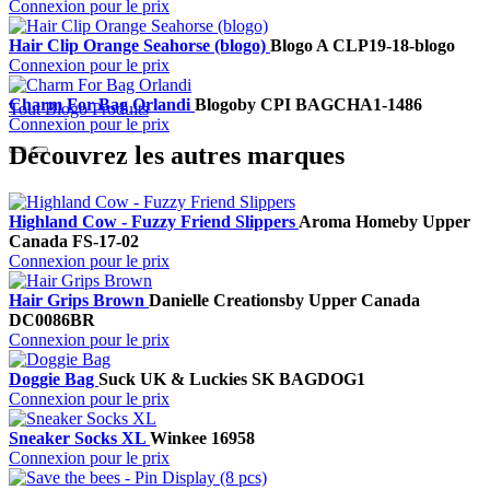
Connexion pour le prix
Hair Clip Orange Seahorse (blogo)
Blogo A
CLP19-18-blogo
Connexion pour le prix
Charm For Bag Orlandi
Blogo
by CPI
BAGCHA1-1486
Tout Blogo Produits
Connexion pour le prix
Découvrez les autres marques
Highland Cow - Fuzzy Friend Slippers
Aroma Home
by Upper
Canada
FS-17-02
Connexion pour le prix
Hair Grips Brown
Danielle Creations
by Upper Canada
DC0086BR
Connexion pour le prix
Doggie Bag
Suck UK & Luckies
SK BAGDOG1
Connexion pour le prix
Sneaker Socks XL
Winkee
16958
Connexion pour le prix