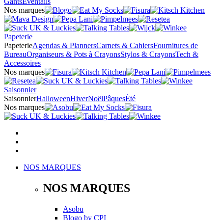
Gants
Éventails
Nos marques
Papeterie
Papeterie
Agendas & Planners
Carnets & Cahiers
Fournitures de
Bureau
Organiseurs & Pots à Crayons
Stylos & Crayons
Tech &
Accessoires
Nos marques
Saisonnier
Saisonnier
Halloween
Hiver
Noël
Pâques
Été
Nos marques
NOS MARQUES
NOS MARQUES
Asobu
Blogo
by
CPI