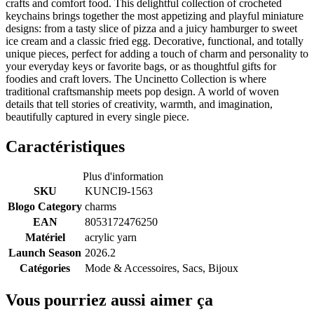
crafts and comfort food. This delightful collection of crocheted
keychains brings together the most appetizing and playful miniature
designs: from a tasty slice of pizza and a juicy hamburger to sweet
ice cream and a classic fried egg. Decorative, functional, and totally
unique pieces, perfect for adding a touch of charm and personality to
your everyday keys or favorite bags, or as thoughtful gifts for
foodies and craft lovers. The Uncinetto Collection is where
traditional craftsmanship meets pop design. A world of woven
details that tell stories of creativity, warmth, and imagination,
beautifully captured in every single piece.
Caractéristiques
Plus d'information
SKU
KUNCI9-1563
Blogo Category
charms
EAN
8053172476250
Matériel
acrylic yarn
Launch Season
2026.2
Catégories
Mode & Accessoires, Sacs, Bijoux
Vous pourriez aussi aimer ça