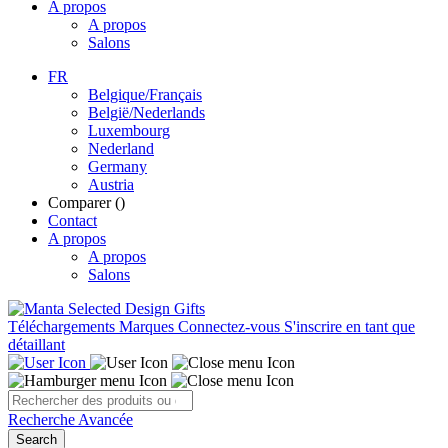
A propos
A propos
Salons
FR
Belgique/Français
België/Nederlands
Luxembourg
Nederland
Germany
Austria
Comparer (
)
Contact
A propos
A propos
Salons
Téléchargements
Marques
Connectez-vous
S'inscrire en tant que
détaillant
Recherche Avancée
Search