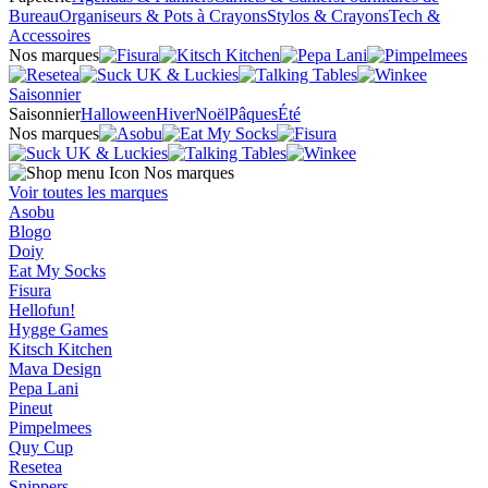
Bureau
Organiseurs & Pots à Crayons
Stylos & Crayons
Tech &
Accessoires
Nos marques
Saisonnier
Saisonnier
Halloween
Hiver
Noël
Pâques
Été
Nos marques
Nos marques
Voir toutes les marques
Asobu
Blogo
Doiy
Eat My Socks
Fisura
Hellofun!
Hygge Games
Kitsch Kitchen
Mava Design
Pepa Lani
Pineut
Pimpelmees
Quy Cup
Resetea
Snippers