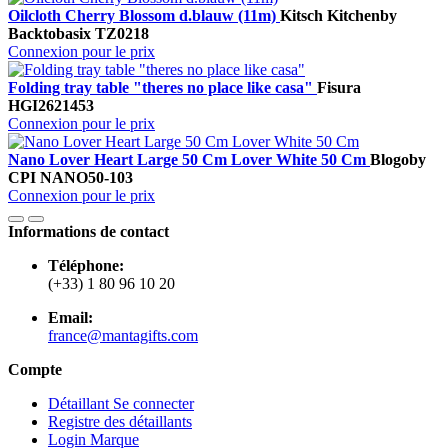
Oilcloth Cherry Blossom d.blauw (11m)
Kitsch Kitchen
by
Backtobasix
TZ0218
Connexion pour le prix
Folding tray table "theres no place like casa"
Fisura
HGI2621453
Connexion pour le prix
Nano Lover Heart Large 50 Cm Lover White 50 Cm
Blogo
by
CPI
NANO50-103
Connexion pour le prix
Informations de contact
Téléphone:
(+33) 1 80 96 10 20
Email:
france@mantagifts.com
Compte
Détaillant Se connecter
Registre des détaillants
Login Marque