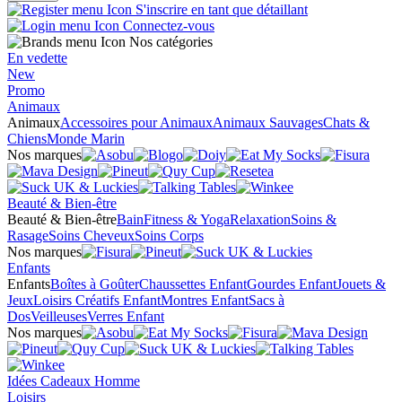
S'inscrire en tant que détaillant
Connectez-vous
Nos catégories
En vedette
New
Promo
Animaux
Animaux
Accessoires pour Animaux
Animaux Sauvages
Chats &
Chiens
Monde Marin
Nos marques
Beauté & Bien-être
Beauté & Bien-être
Bain
Fitness & Yoga
Relaxation
Soins &
Rasage
Soins Cheveux
Soins Corps
Nos marques
Enfants
Enfants
Boîtes à Goûter
Chaussettes Enfant
Gourdes Enfant
Jouets &
Jeux
Loisirs Créatifs Enfant
Montres Enfant
Sacs à
Dos
Veilleuses
Verres Enfant
Nos marques
Idées Cadeaux Homme
Loisirs