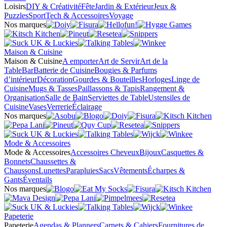
Loisirs
DIY & Créativité
Fête
Jardin & Extérieur
Jeux &
Puzzles
Sport
Tech & Accessoires
Voyage
Nos marques
Maison & Cuisine
Maison & Cuisine
A emporter
Art de Servir
Art de la
Table
Bar
Batterie de Cuisine
Bougies & Parfums
d’intérieur
Décoration
Gourdes & Bouteilles
Horloges
Linge de
Cuisine
Mugs & Tasses
Paillassons & Tapis
Rangement &
Organisation
Salle de Bain
Serviettes de Table
Ustensiles de
Cuisine
Vases
Verrerie
Éclairage
Nos marques
Mode & Accessoires
Mode & Accessoires
Accessoires Cheveux
Bijoux
Casquettes &
Bonnets
Chaussettes &
Chaussons
Lunettes
Parapluies
Sacs
Vêtements
Écharpes &
Gants
Éventails
Nos marques
Papeterie
Papeterie
Agendas & Planners
Carnets & Cahiers
Fournitures de