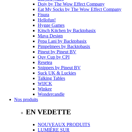
Doiy
by
The Wow Effect Company
Eat My Socks
by
The Wow Effect Company
Fisura
Hellofun!
Hygge Games
Kitsch Kitchen
by
Backtobasix
Mava Design
Pepa Lani
by
Backtobasix
Pimpelmees
by
Backtobasix
Pineut
by
Pineut BV
Quy Cup
by
CPI
Resetea
Snippers
by
Pineut BV
Suck UK & Luckies
Talking Tables
WIJCK
Winkee
Wondercandle
Nos produits
EN VEDETTE
NOUVEAUX PRODUITS
LUMIÈRE SUR