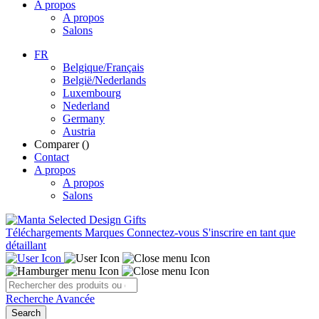
A propos
A propos
Salons
FR
Belgique/Français
België/Nederlands
Luxembourg
Nederland
Germany
Austria
Comparer (
)
Contact
A propos
A propos
Salons
Téléchargements
Marques
Connectez-vous
S'inscrire en tant que
détaillant
Recherche Avancée
Search