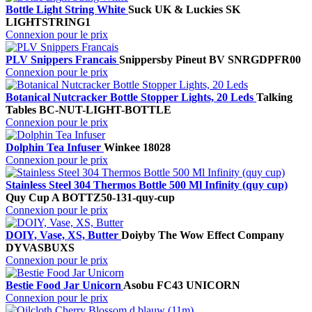
Bottle Light String White
Suck UK & Luckies
SK
LIGHTSTRING1
Connexion pour le prix
PLV Snippers Francais
Snippers
by Pineut BV
SNRGDPFR00
Connexion pour le prix
Botanical Nutcracker Bottle Stopper Lights, 20 Leds
Talking
Tables
BC-NUT-LIGHT-BOTTLE
Connexion pour le prix
Dolphin Tea Infuser
Winkee
18028
Connexion pour le prix
Stainless Steel 304 Thermos Bottle 500 Ml Infinity (quy cup)
Quy Cup A
BOTTZ50-131-quy-cup
Connexion pour le prix
DOIY, Vase, XS, Butter
Doiy
by The Wow Effect Company
DYVASBUXS
Connexion pour le prix
Bestie Food Jar Unicorn
Asobu
FC43 UNICORN
Connexion pour le prix