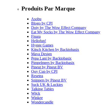
Produits Par Marque
Asobu
Blogo
by
CPI
Doiy
by
The Wow Effect Company
Eat My Socks
by
The Wow Effect Company
Fisura
Hellofun!
Hygge Games
Kitsch Kitchen
by
Backtobasix
Mava Design
Pepa Lani
by
Backtobasix
Pimpelmees
by
Backtobasix
Pineut
by
Pineut BV
Quy Cup
by
CPI
Resetea
Snippers
by
Pineut BV
Suck UK & Luckies
Talking Tables
Wijck
Winkee
Wondercandle