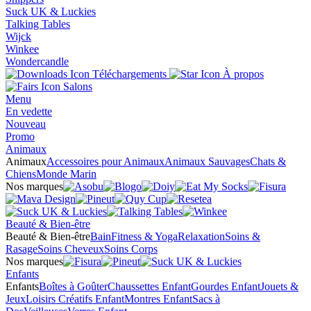
Suck UK & Luckies
Talking Tables
Wijck
Winkee
Wondercandle
Téléchargements
À propos
Salons
Menu
En vedette
Nouveau
Promo
Animaux
Animaux
Accessoires pour Animaux
Animaux Sauvages
Chats &
Chiens
Monde Marin
Nos marques
Beauté & Bien-être
Beauté & Bien-être
Bain
Fitness & Yoga
Relaxation
Soins &
Rasage
Soins Cheveux
Soins Corps
Nos marques
Enfants
Enfants
Boîtes à Goûter
Chaussettes Enfant
Gourdes Enfant
Jouets &
Jeux
Loisirs Créatifs Enfant
Montres Enfant
Sacs à