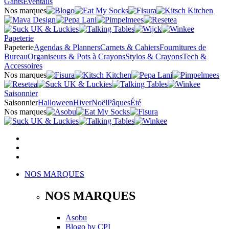
Gants
Éventails
Nos marques
Papeterie
Papeterie
Agendas & Planners
Carnets & Cahiers
Fournitures de
Bureau
Organiseurs & Pots à Crayons
Stylos & Crayons
Tech &
Accessoires
Nos marques
Saisonnier
Saisonnier
Halloween
Hiver
Noël
Pâques
Été
Nos marques
NOS MARQUES
NOS MARQUES
Asobu
Blogo
by
CPI