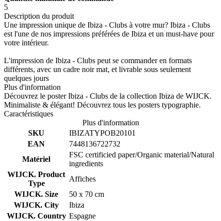
5
Description du produit
Une impression unique de Ibiza - Clubs à votre mur? Ibiza - Clubs
est l'une de nos impressions préférées de Ibiza et un must-have pour
votre intérieur.
L'impression de Ibiza - Clubs peut se commander en formats
différents, avec un cadre noir mat, et livrable sous seulement
quelques jours
Plus d'information
Découvrez le poster Ibiza - Clubs de la collection Ibiza de WIJCK.
Minimaliste & élégant! Découvrez tous les posters typographie.
Caractéristiques
Plus d'information
SKU
IBIZATYPOB20101
EAN
7448136722732
FSC certificied paper/Organic material/Natural
Matériel
ingredients
WIJCK. Product
Affiches
Type
WIJCK. Size
50 x 70 cm
WIJCK. City
Ibiza
WIJCK. Country
Espagne