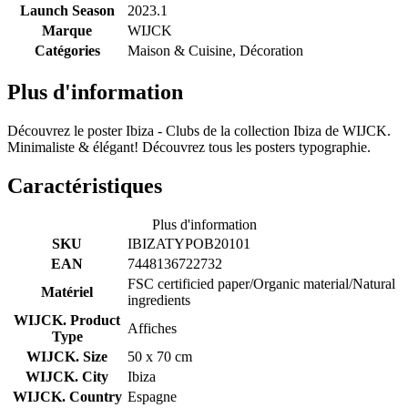
Launch Season
2023.1
Marque
WIJCK
Catégories
Maison & Cuisine, Décoration
Plus d'information
Découvrez le poster Ibiza - Clubs de la collection Ibiza de WIJCK.
Minimaliste & élégant! Découvrez tous les posters typographie.
Caractéristiques
Plus d'information
SKU
IBIZATYPOB20101
EAN
7448136722732
FSC certificied paper/Organic material/Natural
Matériel
ingredients
WIJCK. Product
Affiches
Type
WIJCK. Size
50 x 70 cm
WIJCK. City
Ibiza
WIJCK. Country
Espagne