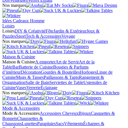
Dos
Veilleuses
Verres Enfant
Nos marques
Idées Cadeaux Homme
Loisirs
Loisirs
DIY & Créativité
Fête
Jardin & Extérieur
Jeux &
Puzzles
Sport
Tech & Accessoires
Voyage
Nos marques
Maison & Cuisine
Maison & Cuisine
A emporter
Art de Servir
Art de la
Table
Bar
Batterie de Cuisine
Bougies & Parfums
d’intérieur
Décoration
Gourdes & Bouteilles
Horloges
Linge de
Cuisine
Mugs & Tasses
Paillassons & Tapis
Rangement &
Organisation
Salle de Bain
Serviettes de Table
Ustensiles de
Cuisine
Vases
Verrerie
Éclairage
Nos marques
Mode & Accessoires
Mode & Accessoires
Accessoires Cheveux
Bijoux
Casquettes &
Bonnets
Chaussettes &
Chaussons
Lunettes
Parapluies
Sacs
Vêtements
Écharpes &