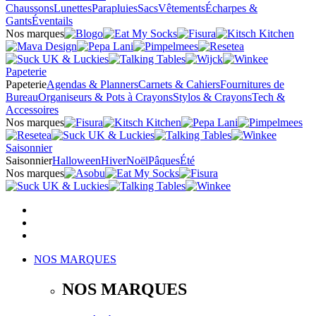
Chaussons
Lunettes
Parapluies
Sacs
Vêtements
Écharpes &
Gants
Éventails
Nos marques
Papeterie
Papeterie
Agendas & Planners
Carnets & Cahiers
Fournitures de
Bureau
Organiseurs & Pots à Crayons
Stylos & Crayons
Tech &
Accessoires
Nos marques
Saisonnier
Saisonnier
Halloween
Hiver
Noël
Pâques
Été
Nos marques
NOS MARQUES
NOS MARQUES