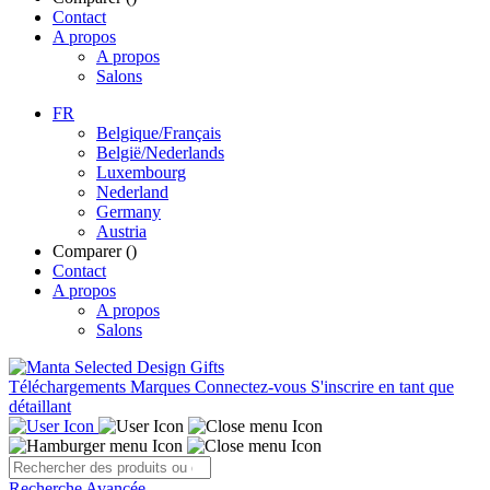
Contact
A propos
A propos
Salons
FR
Belgique/Français
België/Nederlands
Luxembourg
Nederland
Germany
Austria
Comparer (
)
Contact
A propos
A propos
Salons
Téléchargements
Marques
Connectez-vous
S'inscrire en tant que
détaillant
Recherche Avancée