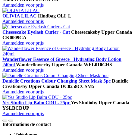
Aanmelden voor prijs
OLIVIA LILAC
Hindbag
OLI_L
Aanmelden voor prijs
Cheesecake Eyelash Curler - Cat
Cheesecake
by Upper Canada
CK0009CA
Aanmelden voor prijs
Wanderflower Essence of Greece - Hydrating Body Lotion
240ml
Wanderflower
by Upper Canada
WFL010GHS
Aanmelden voor prijs
Danielle Creations Colour Changing Sheet Mask 5pc
Danielle
Creations
by Upper Canada
DC0258CCSM5
Aanmelden voor prijs
Yes Studio Lip Balm CDU - 25pc
Yes Studio
by Upper Canada
YSLBCDUP
Aanmelden voor prijs
Informations de contact
Téléphone: