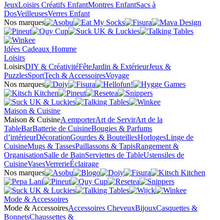
Jeux
Loisirs Créatifs Enfant
Montres Enfant
Sacs à
Dos
Veilleuses
Verres Enfant
Nos marques
Idées Cadeaux Homme
Loisirs
Loisirs
DIY & Créativité
Fête
Jardin & Extérieur
Jeux &
Puzzles
Sport
Tech & Accessoires
Voyage
Nos marques
Maison & Cuisine
Maison & Cuisine
A emporter
Art de Servir
Art de la
Table
Bar
Batterie de Cuisine
Bougies & Parfums
d’intérieur
Décoration
Gourdes & Bouteilles
Horloges
Linge de
Cuisine
Mugs & Tasses
Paillassons & Tapis
Rangement &
Organisation
Salle de Bain
Serviettes de Table
Ustensiles de
Cuisine
Vases
Verrerie
Éclairage
Nos marques
Mode & Accessoires
Mode & Accessoires
Accessoires Cheveux
Bijoux
Casquettes &
Bonnets
Chaussettes &