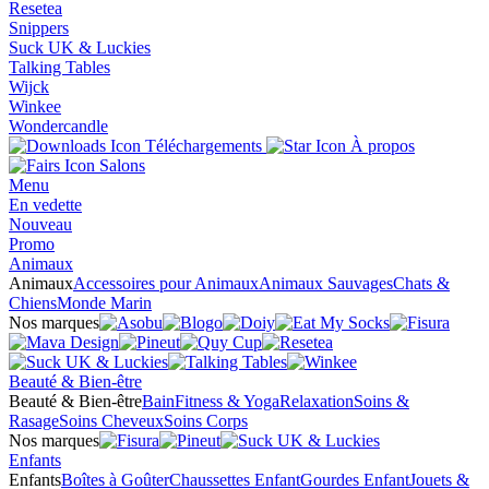
Resetea
Snippers
Suck UK & Luckies
Talking Tables
Wijck
Winkee
Wondercandle
Téléchargements
À propos
Salons
Menu
En vedette
Nouveau
Promo
Animaux
Animaux
Accessoires pour Animaux
Animaux Sauvages
Chats &
Chiens
Monde Marin
Nos marques
Beauté & Bien-être
Beauté & Bien-être
Bain
Fitness & Yoga
Relaxation
Soins &
Rasage
Soins Cheveux
Soins Corps
Nos marques
Enfants
Enfants
Boîtes à Goûter
Chaussettes Enfant
Gourdes Enfant
Jouets &