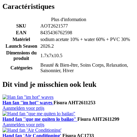
Caractéristiques
Plus d'information
SKU
AOT2621577
EAN
8435436762598
Matériel
sodium acetate 10% + water 60% + PVC 30%
Launch Season
2026.2
Dimensions du
1.7x7x10.5
produit
Beauté & Bien-être, Soins Corps, Relaxation,
Catégories
Saisonnier, Hiver
Dit vind je misschien ook leuk
Han fan ''im hot'' waves
Fisura
AHT2611253
Aanmelden voor prijs
Hand fan ''que me quiten lo bailao''
Fisura
AHT2611299
Aanmelden voor prijs
Hand fan 'Air Conditioning'
Fisura
AC1733