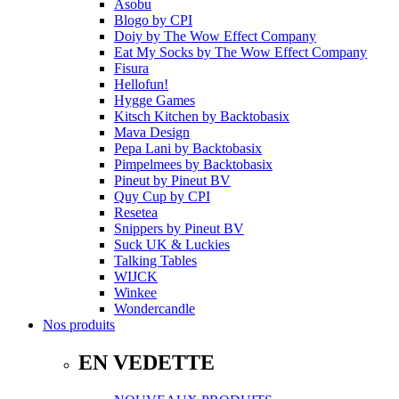
Asobu
Blogo
by
CPI
Doiy
by
The Wow Effect Company
Eat My Socks
by
The Wow Effect Company
Fisura
Hellofun!
Hygge Games
Kitsch Kitchen
by
Backtobasix
Mava Design
Pepa Lani
by
Backtobasix
Pimpelmees
by
Backtobasix
Pineut
by
Pineut BV
Quy Cup
by
CPI
Resetea
Snippers
by
Pineut BV
Suck UK & Luckies
Talking Tables
WIJCK
Winkee
Wondercandle
Nos produits
EN VEDETTE