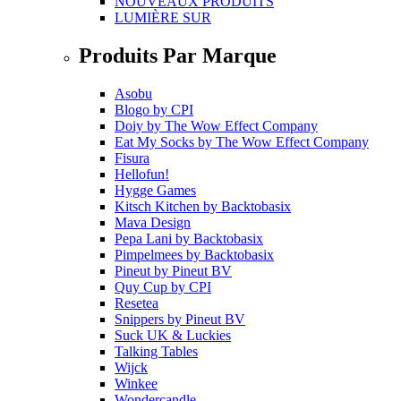
NOUVEAUX PRODUITS
LUMIÈRE SUR
Produits Par Marque
Asobu
Blogo
by
CPI
Doiy
by
The Wow Effect Company
Eat My Socks
by
The Wow Effect Company
Fisura
Hellofun!
Hygge Games
Kitsch Kitchen
by
Backtobasix
Mava Design
Pepa Lani
by
Backtobasix
Pimpelmees
by
Backtobasix
Pineut
by
Pineut BV
Quy Cup
by
CPI
Resetea
Snippers
by
Pineut BV
Suck UK & Luckies
Talking Tables
Wijck
Winkee
Wondercandle