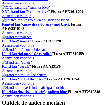
Aanmelden voor prijs
XXL hand fan ''summer love''
Fisura
AHX2611200
Aanmelden voor prijs
Painted fan ‘cazzo di caldo’ grey and black
Fisura
AHW2510693
Aanmelden voor prijs
Hand fan''Sunset''
Fisura
ACA23128
Aanmelden voor prijs
Hand fan ‘fai un sol de carallo’
Fisura
AHT2510559
Aanmelden voor prijs
Hand fan ''corals''
Fisura
ACA23130
Aanmelden voor prijs
Hand fan ''out of the office''
Fisura
AHT2611254
Aanmelden voor prijs
Hand fan ‘love is in the air’ gradient blue
Fisura
AHT2510538
Alle Fisura Producten
Aanmelden voor prijs
Ontdek de andere merken