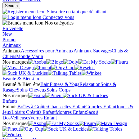
Search
S'inscrire en tant que détaillant
Connectez-vous
Nos catégories
En vedette
New
Promo
Animaux
Animaux
Accessoires pour Animaux
Animaux Sauvages
Chats &
Chiens
Monde Marin
Nos marques
Beauté & Bien-être
Beauté & Bien-être
Bain
Fitness & Yoga
Relaxation
Soins &
Rasage
Soins Cheveux
Soins Corps
Nos marques
Enfants
Enfants
Boîtes à Goûter
Chaussettes Enfant
Gourdes Enfant
Jouets &
Jeux
Loisirs Créatifs Enfant
Montres Enfant
Sacs à
Dos
Veilleuses
Verres Enfant
Nos marques