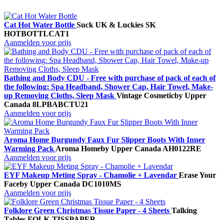
Cat Hot Water Bottle
Suck UK & Luckies
SK
HOTBOTTLCAT1
Aanmelden voor prijs
Bathing and Body CDU - Free with purchase of pack of each of
the following: Spa Headband, Shower Cap, Hair Towel, Make-
up Removing Cloths, Sleep Mask
Vintage Cosmetic
by Upper
Canada
8LPBABCTU21
Aanmelden voor prijs
Aroma Home Burgundy Faux Fur Slipper Boots With Inner
Warming Pack
Aroma Home
by Upper Canada
AH0122RE
Aanmelden voor prijs
EYF Makeup Meting Spray - Chamolie + Lavendar
Erase Your
Face
by Upper Canada
DC1010MS
Aanmelden voor prijs
Folklore Green Christmas Tissue Paper - 4 Sheets
Talking
Tables
FOLK-TISSPAPER