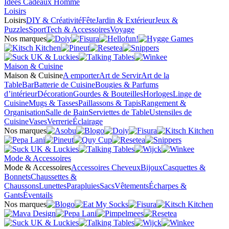
Idées Cadeaux Homme
Loisirs
Loisirs
DIY & Créativité
Fête
Jardin & Extérieur
Jeux &
Puzzles
Sport
Tech & Accessoires
Voyage
Nos marques
Maison & Cuisine
Maison & Cuisine
A emporter
Art de Servir
Art de la
Table
Bar
Batterie de Cuisine
Bougies & Parfums
d’intérieur
Décoration
Gourdes & Bouteilles
Horloges
Linge de
Cuisine
Mugs & Tasses
Paillassons & Tapis
Rangement &
Organisation
Salle de Bain
Serviettes de Table
Ustensiles de
Cuisine
Vases
Verrerie
Éclairage
Nos marques
Mode & Accessoires
Mode & Accessoires
Accessoires Cheveux
Bijoux
Casquettes &
Bonnets
Chaussettes &
Chaussons
Lunettes
Parapluies
Sacs
Vêtements
Écharpes &
Gants
Éventails
Nos marques