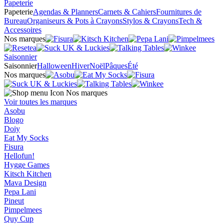
Papeterie
Papeterie
Agendas & Planners
Carnets & Cahiers
Fournitures de
Bureau
Organiseurs & Pots à Crayons
Stylos & Crayons
Tech &
Accessoires
Nos marques
Saisonnier
Saisonnier
Halloween
Hiver
Noël
Pâques
Été
Nos marques
Nos marques
Voir toutes les marques
Asobu
Blogo
Doiy
Eat My Socks
Fisura
Hellofun!
Hygge Games
Kitsch Kitchen
Mava Design
Pepa Lani
Pineut
Pimpelmees
Quy Cup