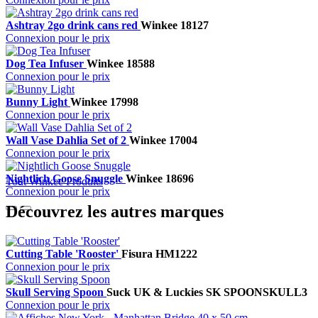
Ashtray 2go drink cans red
Winkee
18127
Connexion pour le prix
Dog Tea Infuser
Winkee
18588
Connexion pour le prix
Bunny Light
Winkee
17998
Connexion pour le prix
Wall Vase Dahlia Set of 2
Winkee
17004
Connexion pour le prix
Nightlich Goose Snuggle
Winkee
18696
Tout Winkee Produits
Connexion pour le prix
Découvrez les autres marques
Cutting Table 'Rooster'
Fisura
HM1222
Connexion pour le prix
Skull Serving Spoon
Suck UK & Luckies
SK SPOONSKULL3
Connexion pour le prix