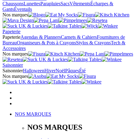
Chaussons
Lunettes
Parapluies
Sacs
Vêtements
Écharpes &
Gants
Éventails
Nos marques
Papeterie
Papeterie
Agendas & Planners
Carnets & Cahiers
Fournitures de
Bureau
Organiseurs & Pots à Crayons
Stylos & Crayons
Tech &
Accessoires
Nos marques
Saisonnier
Saisonnier
Halloween
Hiver
Noël
Pâques
Été
Nos marques
NOS MARQUES
NOS MARQUES