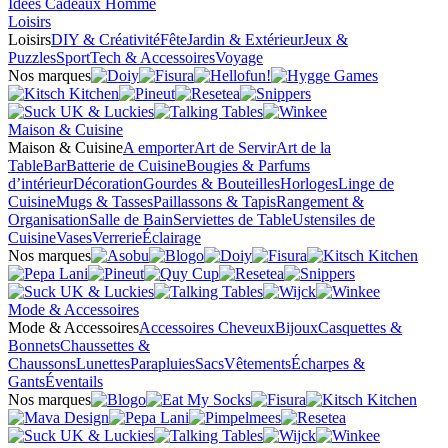
Idées Cadeaux Homme
Loisirs
Loisirs
DIY & Créativité
Fête
Jardin & Extérieur
Jeux &
Puzzles
Sport
Tech & Accessoires
Voyage
Nos marques
Maison & Cuisine
Maison & Cuisine
A emporter
Art de Servir
Art de la
Table
Bar
Batterie de Cuisine
Bougies & Parfums
d’intérieur
Décoration
Gourdes & Bouteilles
Horloges
Linge de
Cuisine
Mugs & Tasses
Paillassons & Tapis
Rangement &
Organisation
Salle de Bain
Serviettes de Table
Ustensiles de
Cuisine
Vases
Verrerie
Éclairage
Nos marques
Mode & Accessoires
Mode & Accessoires
Accessoires Cheveux
Bijoux
Casquettes &
Bonnets
Chaussettes &
Chaussons
Lunettes
Parapluies
Sacs
Vêtements
Écharpes &
Gants
Éventails
Nos marques