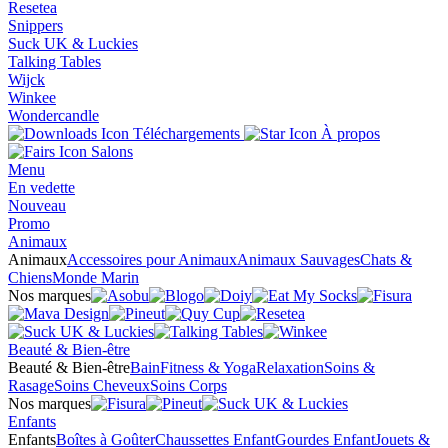
Resetea
Snippers
Suck UK & Luckies
Talking Tables
Wijck
Winkee
Wondercandle
Téléchargements
À propos
Salons
Menu
En vedette
Nouveau
Promo
Animaux
Animaux
Accessoires pour Animaux
Animaux Sauvages
Chats &
Chiens
Monde Marin
Nos marques
Beauté & Bien-être
Beauté & Bien-être
Bain
Fitness & Yoga
Relaxation
Soins &
Rasage
Soins Cheveux
Soins Corps
Nos marques
Enfants
Enfants
Boîtes à Goûter
Chaussettes Enfant
Gourdes Enfant
Jouets &