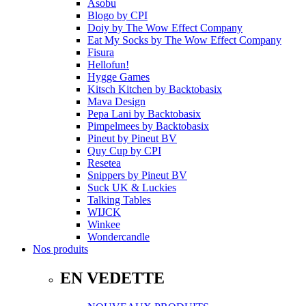
Asobu
Blogo
by
CPI
Doiy
by
The Wow Effect Company
Eat My Socks
by
The Wow Effect Company
Fisura
Hellofun!
Hygge Games
Kitsch Kitchen
by
Backtobasix
Mava Design
Pepa Lani
by
Backtobasix
Pimpelmees
by
Backtobasix
Pineut
by
Pineut BV
Quy Cup
by
CPI
Resetea
Snippers
by
Pineut BV
Suck UK & Luckies
Talking Tables
WIJCK
Winkee
Wondercandle
Nos produits
EN VEDETTE