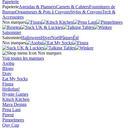
Papeterie
Papeterie
Agendas & Planners
Carnets & Cahiers
Fournitures de
Bureau
Organiseurs & Pots à Crayons
Stylos & Crayons
Tech &
Accessoires
Nos marques
Saisonnier
Saisonnier
Halloween
Hiver
Noël
Pâques
Été
Nos marques
Nos marques
Voir toutes les marques
Asobu
Blogo
Doiy
Eat My Socks
Fisura
Hellofun!
Hygge Games
Kitsch Kitchen
Mava Design
Pepa Lani
Pineut
Pimpelmees
Quy Cup