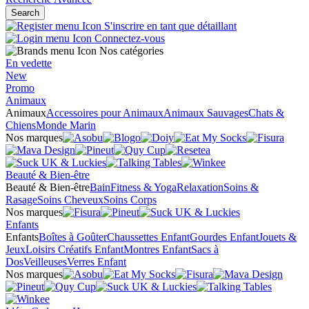
Search
S'inscrire en tant que détaillant
Connectez-vous
Nos catégories
En vedette
New
Promo
Animaux
Animaux
Accessoires pour Animaux
Animaux Sauvages
Chats &
Chiens
Monde Marin
Nos marques
Beauté & Bien-être
Beauté & Bien-être
Bain
Fitness & Yoga
Relaxation
Soins &
Rasage
Soins Cheveux
Soins Corps
Nos marques
Enfants
Enfants
Boîtes à Goûter
Chaussettes Enfant
Gourdes Enfant
Jouets &
Jeux
Loisirs Créatifs Enfant
Montres Enfant
Sacs à
Dos
Veilleuses
Verres Enfant
Nos marques