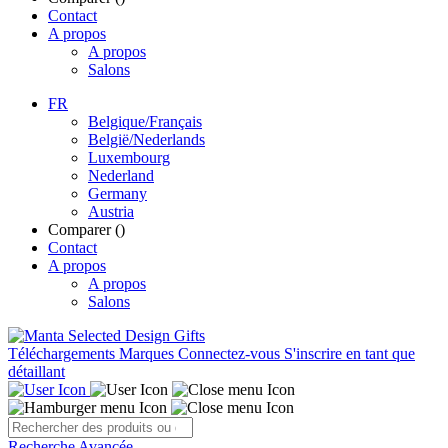
Contact
A propos
A propos
Salons
FR
Belgique/Français
België/Nederlands
Luxembourg
Nederland
Germany
Austria
Comparer (
)
Contact
A propos
A propos
Salons
Téléchargements
Marques
Connectez-vous
S'inscrire en tant que
détaillant
Recherche Avancée