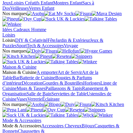
Jeux
Loisirs Créatifs Enfant
Montres Enfant
Sacs à
Dos
Veilleuses
Verres Enfant
Nos marques
Idées Cadeaux Homme
Loisirs
Loisirs
DIY & Créativité
Fête
Jardin & Extérieur
Jeux &
Puzzles
Sport
Tech & Accessoires
Voyage
Nos marques
Maison & Cuisine
Maison & Cuisine
A emporter
Art de Servir
Art de la
Table
Bar
Batterie de Cuisine
Bougies & Parfums
d’intérieur
Décoration
Gourdes & Bouteilles
Horloges
Linge de
Cuisine
Mugs & Tasses
Paillassons & Tapis
Rangement &
Organisation
Salle de Bain
Serviettes de Table
Ustensiles de
Cuisine
Vases
Verrerie
Éclairage
Nos marques
Mode & Accessoires
Mode & Accessoires
Accessoires Cheveux
Bijoux
Casquettes &
Bonnets
Chaussettes &