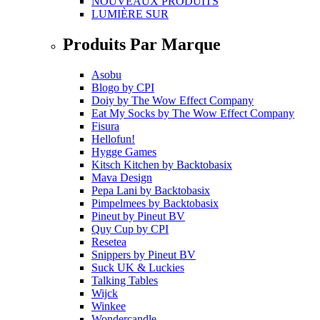
NOUVEAUX PRODUITS
LUMIÈRE SUR
Produits Par Marque
Asobu
Blogo
by
CPI
Doiy
by
The Wow Effect Company
Eat My Socks
by
The Wow Effect Company
Fisura
Hellofun!
Hygge Games
Kitsch Kitchen
by
Backtobasix
Mava Design
Pepa Lani
by
Backtobasix
Pimpelmees
by
Backtobasix
Pineut
by
Pineut BV
Quy Cup
by
CPI
Resetea
Snippers
by
Pineut BV
Suck UK & Luckies
Talking Tables
Wijck
Winkee
Wondercandle