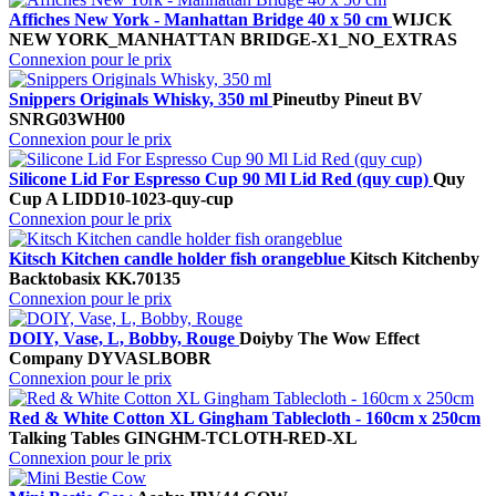
Affiches New York - Manhattan Bridge 40 x 50 cm
WIJCK
NEW YORK_MANHATTAN BRIDGE-X1_NO_EXTRAS
Connexion pour le prix
Snippers Originals Whisky, 350 ml
Pineut
by Pineut BV
SNRG03WH00
Connexion pour le prix
Silicone Lid For Espresso Cup 90 Ml Lid Red (quy cup)
Quy
Cup A
LIDD10-1023-quy-cup
Connexion pour le prix
Kitsch Kitchen candle holder fish orangeblue
Kitsch Kitchen
by
Backtobasix
KK.70135
Connexion pour le prix
DOIY, Vase, L, Bobby, Rouge
Doiy
by The Wow Effect
Company
DYVASLBOBR
Connexion pour le prix
Red & White Cotton XL Gingham Tablecloth - 160cm x 250cm
Talking Tables
GINGHM-TCLOTH-RED-XL
Connexion pour le prix