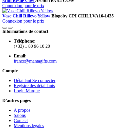
Mini Bestie Cow
Asobu
IBV44 COW
Connexion pour le prix
Vase Chill Rilievo Yellow
Blogo
by CPI
CHILLVA16-1435
Connexion pour le prix
Informations de contact
Téléphone:
(+33) 1 80 96 10 20
Email:
france@mantagifts.com
Compte
Détaillant Se connecter
Registre des détaillants
Login Marque
D'autres pages
A propos
Salons
Contact
Mentions légales