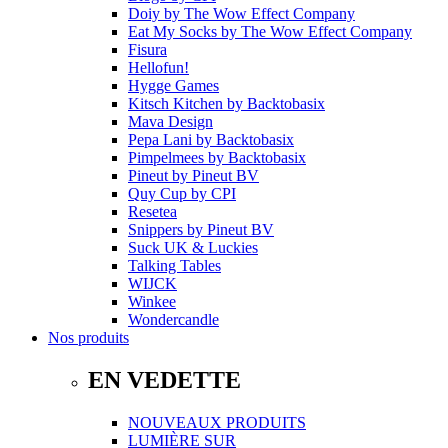
Doiy
by
The Wow Effect Company
Eat My Socks
by
The Wow Effect Company
Fisura
Hellofun!
Hygge Games
Kitsch Kitchen
by
Backtobasix
Mava Design
Pepa Lani
by
Backtobasix
Pimpelmees
by
Backtobasix
Pineut
by
Pineut BV
Quy Cup
by
CPI
Resetea
Snippers
by
Pineut BV
Suck UK & Luckies
Talking Tables
WIJCK
Winkee
Wondercandle
Nos produits
EN VEDETTE
NOUVEAUX PRODUITS
LUMIÈRE SUR