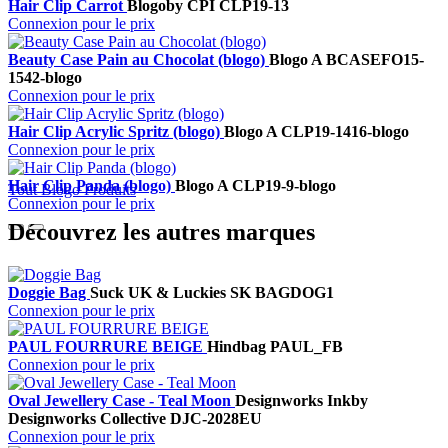
Hair Clip Carrot
Blogo
by CPI
CLP19-13
Connexion pour le prix
Beauty Case Pain au Chocolat (blogo)
Blogo A
BCASEFO15-
1542-blogo
Connexion pour le prix
Hair Clip Acrylic Spritz (blogo)
Blogo A
CLP19-1416-blogo
Connexion pour le prix
Hair Clip Panda (blogo)
Blogo A
CLP19-9-blogo
Tout Blogo Produits
Connexion pour le prix
Découvrez les autres marques
Doggie Bag
Suck UK & Luckies
SK BAGDOG1
Connexion pour le prix
PAUL FOURRURE BEIGE
Hindbag
PAUL_FB
Connexion pour le prix
Oval Jewellery Case - Teal Moon
Designworks Ink
by
Designworks Collective
DJC-2028EU
Connexion pour le prix