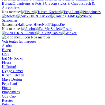
Bureau
Organiseurs & Pots à Crayons
Stylos & Crayons
Tech &
Accessoires
Nos marques
Saisonnier
Saisonnier
Halloween
Hiver
Noël
Pâques
Été
Nos marques
Nos marques
Voir toutes les marques
Asobu
Blogo
Doiy
Eat My Socks
Fisura
Hellofun!
Hygge Games
Kitsch Kitchen
Mava Design
Pepa Lani
Pineut
Pimpelmees
Quy Cup
Resetea
Snippers