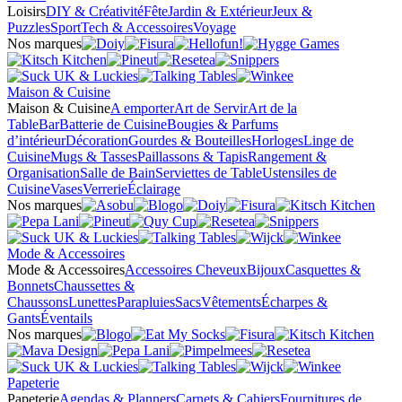
Loisirs
DIY & Créativité
Fête
Jardin & Extérieur
Jeux &
Puzzles
Sport
Tech & Accessoires
Voyage
Nos marques
Maison & Cuisine
Maison & Cuisine
A emporter
Art de Servir
Art de la
Table
Bar
Batterie de Cuisine
Bougies & Parfums
d’intérieur
Décoration
Gourdes & Bouteilles
Horloges
Linge de
Cuisine
Mugs & Tasses
Paillassons & Tapis
Rangement &
Organisation
Salle de Bain
Serviettes de Table
Ustensiles de
Cuisine
Vases
Verrerie
Éclairage
Nos marques
Mode & Accessoires
Mode & Accessoires
Accessoires Cheveux
Bijoux
Casquettes &
Bonnets
Chaussettes &
Chaussons
Lunettes
Parapluies
Sacs
Vêtements
Écharpes &
Gants
Éventails
Nos marques
Papeterie
Papeterie
Agendas & Planners
Carnets & Cahiers
Fournitures de