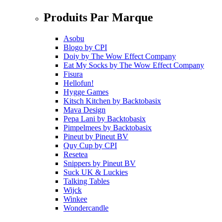
Produits Par Marque
Asobu
Blogo
by
CPI
Doiy
by
The Wow Effect Company
Eat My Socks
by
The Wow Effect Company
Fisura
Hellofun!
Hygge Games
Kitsch Kitchen
by
Backtobasix
Mava Design
Pepa Lani
by
Backtobasix
Pimpelmees
by
Backtobasix
Pineut
by
Pineut BV
Quy Cup
by
CPI
Resetea
Snippers
by
Pineut BV
Suck UK & Luckies
Talking Tables
Wijck
Winkee
Wondercandle