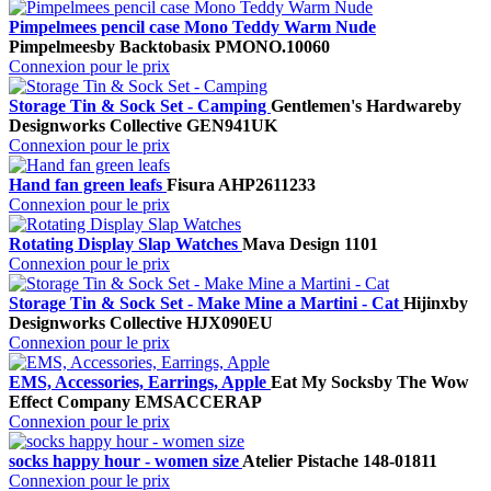
Pimpelmees pencil case Mono Teddy Warm Nude
Pimpelmees
by Backtobasix
PMONO.10060
Connexion pour le prix
Storage Tin & Sock Set - Camping
Gentlemen's Hardware
by
Designworks Collective
GEN941UK
Connexion pour le prix
Hand fan green leafs
Fisura
AHP2611233
Connexion pour le prix
Rotating Display Slap Watches
Mava Design
1101
Connexion pour le prix
Storage Tin & Sock Set - Make Mine a Martini - Cat
Hijinx
by
Designworks Collective
HJX090EU
Connexion pour le prix
EMS, Accessories, Earrings, Apple
Eat My Socks
by The Wow
Effect Company
EMSACCERAP
Connexion pour le prix
socks happy hour - women size
Atelier Pistache
148-01811
Connexion pour le prix