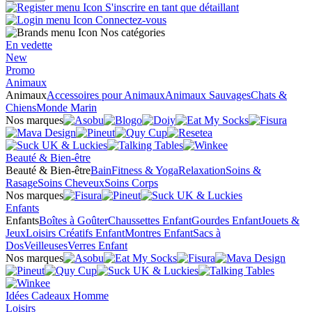
S'inscrire en tant que détaillant
Connectez-vous
Nos catégories
En vedette
New
Promo
Animaux
Animaux
Accessoires pour Animaux
Animaux Sauvages
Chats &
Chiens
Monde Marin
Nos marques
Beauté & Bien-être
Beauté & Bien-être
Bain
Fitness & Yoga
Relaxation
Soins &
Rasage
Soins Cheveux
Soins Corps
Nos marques
Enfants
Enfants
Boîtes à Goûter
Chaussettes Enfant
Gourdes Enfant
Jouets &
Jeux
Loisirs Créatifs Enfant
Montres Enfant
Sacs à
Dos
Veilleuses
Verres Enfant
Nos marques
Idées Cadeaux Homme
Loisirs