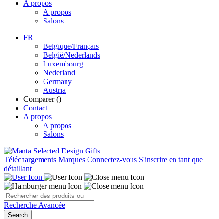
A propos
A propos
Salons
FR
Belgique/Français
België/Nederlands
Luxembourg
Nederland
Germany
Austria
Comparer (
)
Contact
A propos
A propos
Salons
Téléchargements
Marques
Connectez-vous
S'inscrire en tant que
détaillant
Recherche Avancée
Search