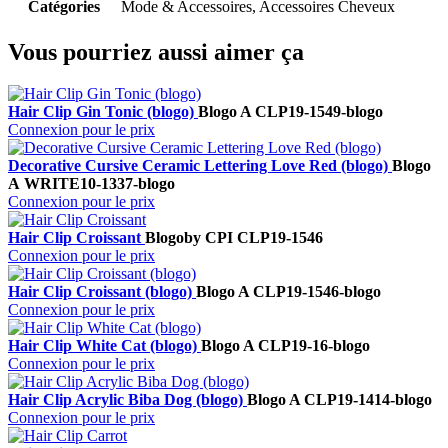
Catégories
Mode & Accessoires, Accessoires Cheveux
Vous pourriez aussi aimer ça
Hair Clip Gin Tonic (blogo)
Blogo A
CLP19-1549-blogo
Connexion pour le prix
Decorative Cursive Ceramic Lettering Love Red (blogo)
Blogo
A
WRITE10-1337-blogo
Connexion pour le prix
Hair Clip Croissant
Blogo
by CPI
CLP19-1546
Connexion pour le prix
Hair Clip Croissant (blogo)
Blogo A
CLP19-1546-blogo
Connexion pour le prix
Hair Clip White Cat (blogo)
Blogo A
CLP19-16-blogo
Connexion pour le prix
Hair Clip Acrylic Biba Dog (blogo)
Blogo A
CLP19-1414-blogo
Connexion pour le prix