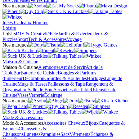
Dos
Veilleuses
Verres Enfant
Nos marques
Idées Cadeaux Homme
Loisirs
Loisirs
DIY & Créativité
Fête
Jardin & Extérieur
Jeux &
Puzzles
Sport
Tech & Accessoires
Voyage
Nos marques
Maison & Cuisine
Maison & Cuisine
A emporter
Art de Servir
Art de la
Table
Bar
Batterie de Cuisine
Bougies & Parfums
d’intérieur
Décoration
Gourdes & Bouteilles
Horloges
Linge de
Cuisine
Mugs & Tasses
Paillassons & Tapis
Rangement &
Organisation
Salle de Bain
Serviettes de Table
Ustensiles de
Cuisine
Vases
Verrerie
Éclairage
Nos marques
Mode & Accessoires
Mode & Accessoires
Accessoires Cheveux
Bijoux
Casquettes &
Bonnets
Chaussettes &
Chaussons
Lunettes
Parapluies
Sacs
Vêtements
Écharpes &