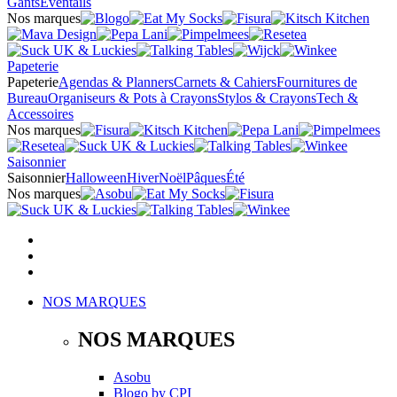
Gants
Éventails
Nos marques
Papeterie
Papeterie
Agendas & Planners
Carnets & Cahiers
Fournitures de
Bureau
Organiseurs & Pots à Crayons
Stylos & Crayons
Tech &
Accessoires
Nos marques
Saisonnier
Saisonnier
Halloween
Hiver
Noël
Pâques
Été
Nos marques
NOS MARQUES
NOS MARQUES
Asobu
Blogo
by
CPI