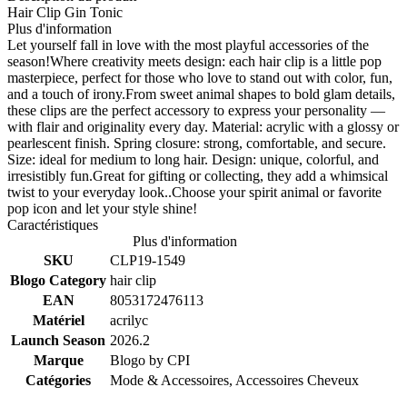
Hair Clip Gin Tonic
Plus d'information
Let yourself fall in love with the most playful accessories of the
season!Where creativity meets design: each hair clip is a little pop
masterpiece, perfect for those who love to stand out with color, fun,
and a touch of irony.From sweet animal shapes to bold glam details,
these clips are the perfect accessory to express your personality —
with flair and originality every day. Material: acrylic with a glossy or
pearlescent finish. Spring closure: strong, comfortable, and secure.
Size: ideal for medium to long hair. Design: unique, colorful, and
irresistibly fun.Great for gifting or collecting, they add a whimsical
twist to your everyday look..Choose your spirit animal or favorite
pop icon and let your style shine!
Caractéristiques
Plus d'information
SKU
CLP19-1549
Blogo Category
hair clip
EAN
8053172476113
Matériel
acrilyc
Launch Season
2026.2
Marque
Blogo by
CPI
Catégories
Mode & Accessoires, Accessoires Cheveux