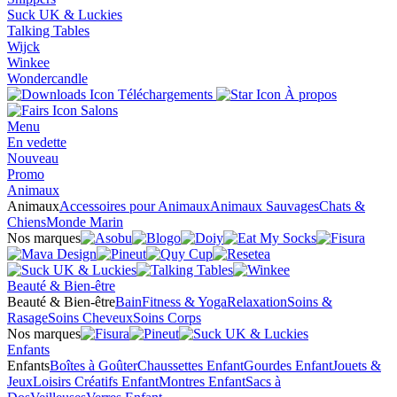
Suck UK & Luckies
Talking Tables
Wijck
Winkee
Wondercandle
Téléchargements
À propos
Salons
Menu
En vedette
Nouveau
Promo
Animaux
Animaux
Accessoires pour Animaux
Animaux Sauvages
Chats &
Chiens
Monde Marin
Nos marques
Beauté & Bien-être
Beauté & Bien-être
Bain
Fitness & Yoga
Relaxation
Soins &
Rasage
Soins Cheveux
Soins Corps
Nos marques
Enfants
Enfants
Boîtes à Goûter
Chaussettes Enfant
Gourdes Enfant
Jouets &
Jeux
Loisirs Créatifs Enfant
Montres Enfant
Sacs à