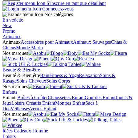
S'inscrire en tant que détaillant
Connectez-vous
Nos catégories
En vedette
New
Promo
Animaux
Animaux
Accessoires pour Animaux
Animaux Sauvages
Chats &
Chiens
Monde Marin
Nos marques
Beauté & Bien-être
Beauté & Bien-être
Bain
Fitness & Yoga
Relaxation
Soins &
Rasage
Soins Cheveux
Soins Corps
Nos marques
Enfants
Enfants
Boîtes à Goûter
Chaussettes Enfant
Gourdes Enfant
Jouets &
Jeux
Loisirs Créatifs Enfant
Montres Enfant
Sacs à
Dos
Veilleuses
Verres Enfant
Nos marques
Idées Cadeaux Homme
Loisirs