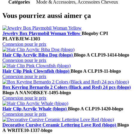
Catégories
Mode & Accessoires, Accessoires Cheveux
Vous pourriez aussi aimer ça
Jewelry Box Playmobil Woman Yellow
Blogo
by CPI
PLAYBJEW-1303
Connexion pour le prix
Hair Clip Acrylic Biba Dog (blogo)
Blogo A
CLP19-1414-blogo
Connexion pour le prix
Hair Clip Pink Clownfish (blogo)
Blogo A
CLP19-11-blogo
Connexion pour le prix
Box Keyring Bernardo 2 Colors (Black and Red) 24 pcs (blogo)
Blogo A
NANOBKEY-1495-blogo
Connexion pour le prix
Hair Clip Acrylic Whale (blogo)
Blogo A
CLP19-1420-blogo
Connexion pour le prix
Decorative Cursive Ceramic Lettering Love Red (blogo)
Blogo
A
WRITE10-1337-blogo