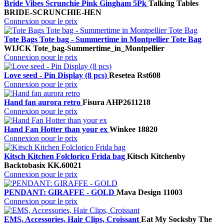
Bride Vibes Scrunchie Pink Gingham 5Pk
Talking Tables
BRIDE-SCRUNCHIE-HEN
Connexion pour le prix
Tote Bags Tote bag - Summertime in Montpellier Tote Bag
WIJCK
Tote_bag-Summertime_in_Montpellier
Connexion pour le prix
Love seed - Pin Display (8 pcs)
Resetea
Rst608
Connexion pour le prix
Hand fan aurora retro
Fisura
AHP2611218
Connexion pour le prix
Hand Fan Hotter than your ex
Winkee
18820
Connexion pour le prix
Kitsch Kitchen Folclorico Frida bag
Kitsch Kitchen
by
Backtobasix
KK.60021
Connexion pour le prix
PENDANT: GIRAFFE - GOLD
Mava Design
11003
Connexion pour le prix
EMS, Accessories, Hair Clips, Croissant
Eat My Socks
by The