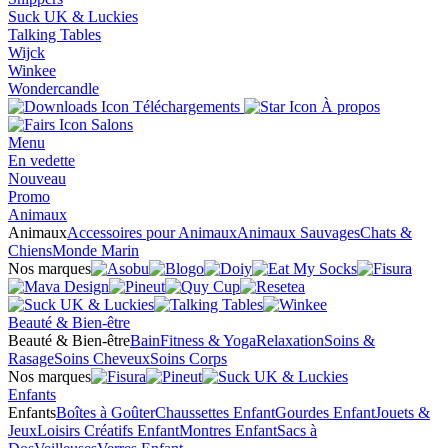
Suck UK & Luckies
Talking Tables
Wijck
Winkee
Wondercandle
Téléchargements
À propos
Salons
Menu
En vedette
Nouveau
Promo
Animaux
Animaux
Accessoires pour Animaux
Animaux Sauvages
Chats &
Chiens
Monde Marin
Nos marques
Beauté & Bien-être
Beauté & Bien-être
Bain
Fitness & Yoga
Relaxation
Soins &
Rasage
Soins Cheveux
Soins Corps
Nos marques
Enfants
Enfants
Boîtes à Goûter
Chaussettes Enfant
Gourdes Enfant
Jouets &
Jeux
Loisirs Créatifs Enfant
Montres Enfant
Sacs à