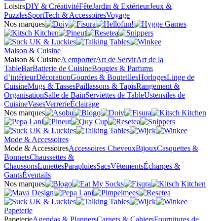
Loisirs
DIY & Créativité
Fête
Jardin & Extérieur
Jeux &
Puzzles
Sport
Tech & Accessoires
Voyage
Nos marques
Maison & Cuisine
Maison & Cuisine
A emporter
Art de Servir
Art de la
Table
Bar
Batterie de Cuisine
Bougies & Parfums
d’intérieur
Décoration
Gourdes & Bouteilles
Horloges
Linge de
Cuisine
Mugs & Tasses
Paillassons & Tapis
Rangement &
Organisation
Salle de Bain
Serviettes de Table
Ustensiles de
Cuisine
Vases
Verrerie
Éclairage
Nos marques
Mode & Accessoires
Mode & Accessoires
Accessoires Cheveux
Bijoux
Casquettes &
Bonnets
Chaussettes &
Chaussons
Lunettes
Parapluies
Sacs
Vêtements
Écharpes &
Gants
Éventails
Nos marques
Papeterie
Papeterie
Agendas & Planners
Carnets & Cahiers
Fournitures de