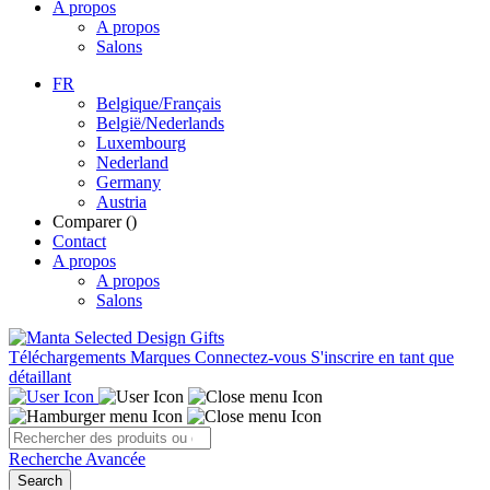
A propos
A propos
Salons
FR
Belgique/Français
België/Nederlands
Luxembourg
Nederland
Germany
Austria
Comparer (
)
Contact
A propos
A propos
Salons
Téléchargements
Marques
Connectez-vous
S'inscrire en tant que
détaillant
Recherche Avancée
Search