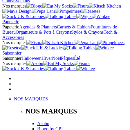
Gants
Éventails
Nos marques
Papeterie
Papeterie
Agendas & Planners
Carnets & Cahiers
Fournitures de
Bureau
Organiseurs & Pots à Crayons
Stylos & Crayons
Tech &
Accessoires
Nos marques
Saisonnier
Saisonnier
Halloween
Hiver
Noël
Pâques
Été
Nos marques
NOS MARQUES
NOS MARQUES
Asobu
Blogo
by
CPI