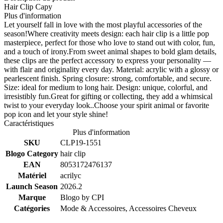
Hair Clip Capy
Plus d'information
Let yourself fall in love with the most playful accessories of the
season!Where creativity meets design: each hair clip is a little pop
masterpiece, perfect for those who love to stand out with color, fun,
and a touch of irony.From sweet animal shapes to bold glam details,
these clips are the perfect accessory to express your personality —
with flair and originality every day. Material: acrylic with a glossy or
pearlescent finish. Spring closure: strong, comfortable, and secure.
Size: ideal for medium to long hair. Design: unique, colorful, and
irresistibly fun.Great for gifting or collecting, they add a whimsical
twist to your everyday look..Choose your spirit animal or favorite
pop icon and let your style shine!
Caractéristiques
Plus d'information
SKU
CLP19-1551
Blogo Category
hair clip
EAN
8053172476137
Matériel
acrilyc
Launch Season
2026.2
Marque
Blogo by
CPI
Catégories
Mode & Accessoires, Accessoires Cheveux