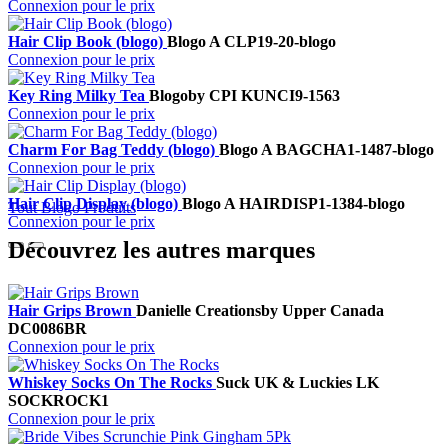
Connexion pour le prix
Hair Clip Book (blogo)
Blogo A
CLP19-20-blogo
Connexion pour le prix
Key Ring Milky Tea
Blogo
by CPI
KUNCI9-1563
Connexion pour le prix
Charm For Bag Teddy (blogo)
Blogo A
BAGCHA1-1487-blogo
Connexion pour le prix
Hair Clip Display (blogo)
Blogo A
HAIRDISP1-1384-blogo
Tout Blogo Produits
Connexion pour le prix
Découvrez les autres marques
Hair Grips Brown
Danielle Creations
by Upper Canada
DC0086BR
Connexion pour le prix
Whiskey Socks On The Rocks
Suck UK & Luckies
LK
SOCKROCK1
Connexion pour le prix