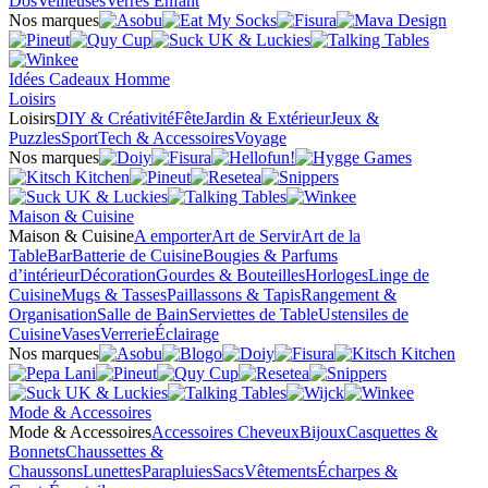
Dos
Veilleuses
Verres Enfant
Nos marques
Idées Cadeaux Homme
Loisirs
Loisirs
DIY & Créativité
Fête
Jardin & Extérieur
Jeux &
Puzzles
Sport
Tech & Accessoires
Voyage
Nos marques
Maison & Cuisine
Maison & Cuisine
A emporter
Art de Servir
Art de la
Table
Bar
Batterie de Cuisine
Bougies & Parfums
d’intérieur
Décoration
Gourdes & Bouteilles
Horloges
Linge de
Cuisine
Mugs & Tasses
Paillassons & Tapis
Rangement &
Organisation
Salle de Bain
Serviettes de Table
Ustensiles de
Cuisine
Vases
Verrerie
Éclairage
Nos marques
Mode & Accessoires
Mode & Accessoires
Accessoires Cheveux
Bijoux
Casquettes &
Bonnets
Chaussettes &
Chaussons
Lunettes
Parapluies
Sacs
Vêtements
Écharpes &