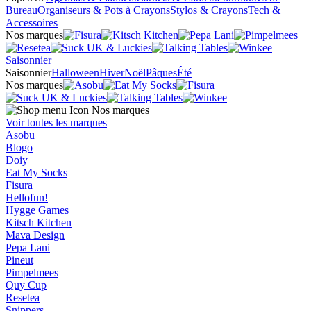
Bureau
Organiseurs & Pots à Crayons
Stylos & Crayons
Tech &
Accessoires
Nos marques
Saisonnier
Saisonnier
Halloween
Hiver
Noël
Pâques
Été
Nos marques
Nos marques
Voir toutes les marques
Asobu
Blogo
Doiy
Eat My Socks
Fisura
Hellofun!
Hygge Games
Kitsch Kitchen
Mava Design
Pepa Lani
Pineut
Pimpelmees
Quy Cup
Resetea
Snippers