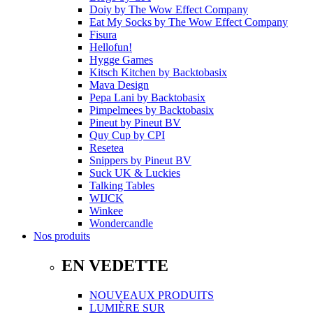
Doiy
by
The Wow Effect Company
Eat My Socks
by
The Wow Effect Company
Fisura
Hellofun!
Hygge Games
Kitsch Kitchen
by
Backtobasix
Mava Design
Pepa Lani
by
Backtobasix
Pimpelmees
by
Backtobasix
Pineut
by
Pineut BV
Quy Cup
by
CPI
Resetea
Snippers
by
Pineut BV
Suck UK & Luckies
Talking Tables
WIJCK
Winkee
Wondercandle
Nos produits
EN VEDETTE
NOUVEAUX PRODUITS
LUMIÈRE SUR