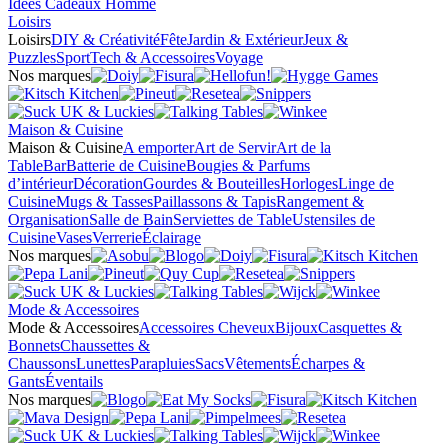
Idées Cadeaux Homme
Loisirs
Loisirs
DIY & Créativité
Fête
Jardin & Extérieur
Jeux &
Puzzles
Sport
Tech & Accessoires
Voyage
Nos marques
Maison & Cuisine
Maison & Cuisine
A emporter
Art de Servir
Art de la
Table
Bar
Batterie de Cuisine
Bougies & Parfums
d’intérieur
Décoration
Gourdes & Bouteilles
Horloges
Linge de
Cuisine
Mugs & Tasses
Paillassons & Tapis
Rangement &
Organisation
Salle de Bain
Serviettes de Table
Ustensiles de
Cuisine
Vases
Verrerie
Éclairage
Nos marques
Mode & Accessoires
Mode & Accessoires
Accessoires Cheveux
Bijoux
Casquettes &
Bonnets
Chaussettes &
Chaussons
Lunettes
Parapluies
Sacs
Vêtements
Écharpes &
Gants
Éventails
Nos marques