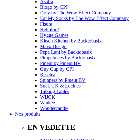
Asobu
Blogo
by
CPI
Doiy
by
The Wow Effect Company
Eat My Socks
by
The Wow Effect Company
Fisura
Hellofun!
Hygge Games
Kitsch Kitchen
by
Backtobasix
Mava Design
Pepa Lani
by
Backtobasix
Pimpelmees
by
Backtobasix
Pineut
by
Pineut BV
Quy Cup
by
CPI
Resetea
Snippers
by
Pineut BV
Suck UK & Luckies
Talking Tables
WIJCK
Winkee
Wondercandle
Nos produits
EN VEDETTE