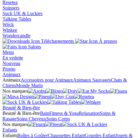
Resetea
Snippers
Suck UK & Luckies
Talking Tables
Wijck
Winkee
Wondercandle
Téléchargements
À propos
Salons
Menu
En vedette
Nouveau
Promo
Animaux
Animaux
Accessoires pour Animaux
Animaux Sauvages
Chats &
Chiens
Monde Marin
Nos marques
Beauté & Bien-être
Beauté & Bien-être
Bain
Fitness & Yoga
Relaxation
Soins &
Rasage
Soins Cheveux
Soins Corps
Nos marques
Enfants
Enfants
Boîtes à Goûter
Chaussettes Enfant
Gourdes Enfant
Jouets &