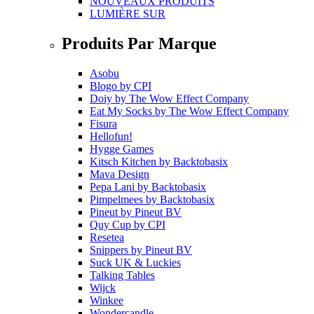
NOUVEAUX PRODUITS
LUMIÈRE SUR
Produits Par Marque
Asobu
Blogo
by
CPI
Doiy
by
The Wow Effect Company
Eat My Socks
by
The Wow Effect Company
Fisura
Hellofun!
Hygge Games
Kitsch Kitchen
by
Backtobasix
Mava Design
Pepa Lani
by
Backtobasix
Pimpelmees
by
Backtobasix
Pineut
by
Pineut BV
Quy Cup
by
CPI
Resetea
Snippers
by
Pineut BV
Suck UK & Luckies
Talking Tables
Wijck
Winkee
Wondercandle