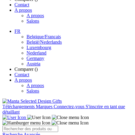
Contact
A propos
A propos
Salons
FR
Belgique/Français
België/Nederlands
Luxembourg
Nederland
Germany
Austria
Comparer (
)
Contact
A propos
A propos
Salons
Téléchargements
Marques
Connectez-vous
S'inscrire en tant que
détaillant
Recherche Avancée