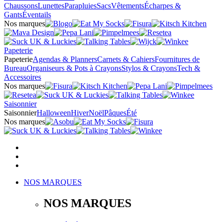
Chaussons
Lunettes
Parapluies
Sacs
Vêtements
Écharpes &
Gants
Éventails
Nos marques
Papeterie
Papeterie
Agendas & Planners
Carnets & Cahiers
Fournitures de
Bureau
Organiseurs & Pots à Crayons
Stylos & Crayons
Tech &
Accessoires
Nos marques
Saisonnier
Saisonnier
Halloween
Hiver
Noël
Pâques
Été
Nos marques
NOS MARQUES
NOS MARQUES