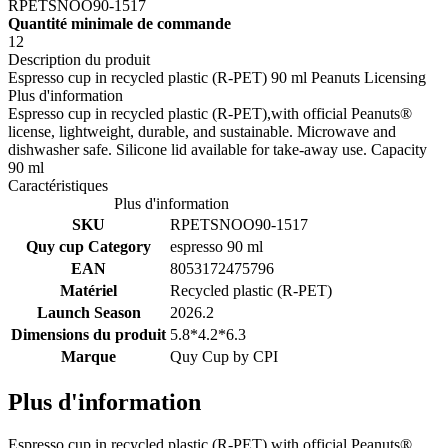
RPETSNOO90-1517
Quantité minimale de commande
12
Description du produit
Espresso cup in recycled plastic (R-PET) 90 ml Peanuts Licensing
Plus d'information
Espresso cup in recycled plastic (R-PET),with official Peanuts®
license, lightweight, durable, and sustainable. Microwave and
dishwasher safe. Silicone lid available for take-away use. Capacity
90 ml
Caractéristiques
Plus d'information
SKU
RPETSNOO90-1517
Quy cup Category
espresso 90 ml
EAN
8053172475796
Matériel
Recycled plastic (R-PET)
Launch Season
2026.2
Dimensions du produit
5.8*4.2*6.3
Marque
Quy Cup by
CPI
Plus d'information
Espresso cup in recycled plastic (R-PET),with official Peanuts®