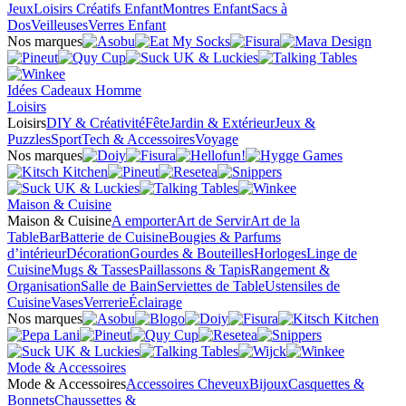
Jeux
Loisirs Créatifs Enfant
Montres Enfant
Sacs à
Dos
Veilleuses
Verres Enfant
Nos marques
Idées Cadeaux Homme
Loisirs
Loisirs
DIY & Créativité
Fête
Jardin & Extérieur
Jeux &
Puzzles
Sport
Tech & Accessoires
Voyage
Nos marques
Maison & Cuisine
Maison & Cuisine
A emporter
Art de Servir
Art de la
Table
Bar
Batterie de Cuisine
Bougies & Parfums
d’intérieur
Décoration
Gourdes & Bouteilles
Horloges
Linge de
Cuisine
Mugs & Tasses
Paillassons & Tapis
Rangement &
Organisation
Salle de Bain
Serviettes de Table
Ustensiles de
Cuisine
Vases
Verrerie
Éclairage
Nos marques
Mode & Accessoires
Mode & Accessoires
Accessoires Cheveux
Bijoux
Casquettes &
Bonnets
Chaussettes &