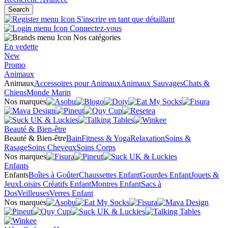
Search
S'inscrire en tant que détaillant
Connectez-vous
Nos catégories
En vedette
New
Promo
Animaux
Animaux
Accessoires pour Animaux
Animaux Sauvages
Chats &
Chiens
Monde Marin
Nos marques
Beauté & Bien-être
Beauté & Bien-être
Bain
Fitness & Yoga
Relaxation
Soins &
Rasage
Soins Cheveux
Soins Corps
Nos marques
Enfants
Enfants
Boîtes à Goûter
Chaussettes Enfant
Gourdes Enfant
Jouets &
Jeux
Loisirs Créatifs Enfant
Montres Enfant
Sacs à
Dos
Veilleuses
Verres Enfant
Nos marques