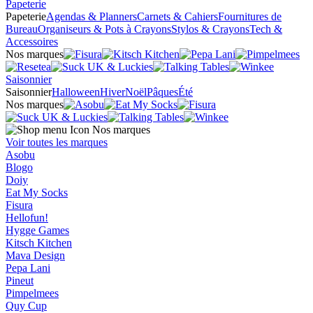
Papeterie
Papeterie
Agendas & Planners
Carnets & Cahiers
Fournitures de
Bureau
Organiseurs & Pots à Crayons
Stylos & Crayons
Tech &
Accessoires
Nos marques
Saisonnier
Saisonnier
Halloween
Hiver
Noël
Pâques
Été
Nos marques
Nos marques
Voir toutes les marques
Asobu
Blogo
Doiy
Eat My Socks
Fisura
Hellofun!
Hygge Games
Kitsch Kitchen
Mava Design
Pepa Lani
Pineut
Pimpelmees
Quy Cup