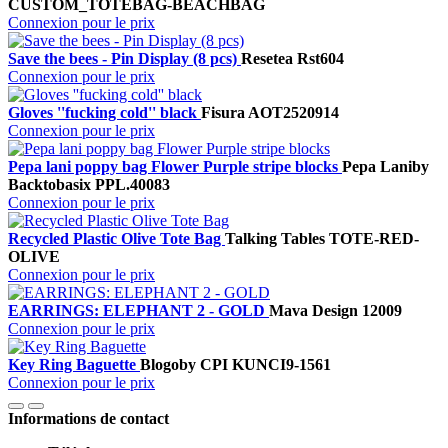
CUSTOM_TOTEBAG-BEACHBAG
Connexion pour le prix
Save the bees - Pin Display (8 pcs)
Resetea
Rst604
Connexion pour le prix
Gloves ''fucking cold'' black
Fisura
AOT2520914
Connexion pour le prix
Pepa lani poppy bag Flower Purple stripe blocks
Pepa Lani
by
Backtobasix
PPL.40083
Connexion pour le prix
Recycled Plastic Olive Tote Bag
Talking Tables
TOTE-RED-
OLIVE
Connexion pour le prix
EARRINGS: ELEPHANT 2 - GOLD
Mava Design
12009
Connexion pour le prix
Key Ring Baguette
Blogo
by CPI
KUNCI9-1561
Connexion pour le prix
Informations de contact