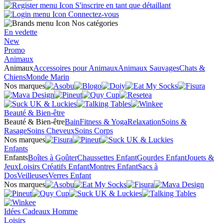
S'inscrire en tant que détaillant
Connectez-vous
Nos catégories
En vedette
New
Promo
Animaux
Animaux
Accessoires pour Animaux
Animaux Sauvages
Chats &
Chiens
Monde Marin
Nos marques
Beauté & Bien-être
Beauté & Bien-être
Bain
Fitness & Yoga
Relaxation
Soins &
Rasage
Soins Cheveux
Soins Corps
Nos marques
Enfants
Enfants
Boîtes à Goûter
Chaussettes Enfant
Gourdes Enfant
Jouets &
Jeux
Loisirs Créatifs Enfant
Montres Enfant
Sacs à
Dos
Veilleuses
Verres Enfant
Nos marques
Idées Cadeaux Homme
Loisirs