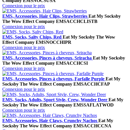
Company
EMSNOCSUSA
Connexion pour le prix
EMS, Accessories, Hair Clips, Strawberries
Eat My Socks
by
The Wow Effect Company
EMSACCHCLISTB
Connexion pour le prix
EMS, Socks, Salty Chips, Red
Eat My Socks
by The Wow
Effect Company
EMSNOCCHIPR
Connexion pour le prix
EMS, Accessories, Pinces à cheveux, Sriracha
Eat My Socks
by
The Wow Effect Company
EMSACCHCSI
Connexion pour le prix
EMS, Accessories, Pinces à cheveux, Farfalle Purple
Eat My
Socks
by The Wow Effect Company
EMSACCHCFAP
Connexion pour le prix
EMS, Socks, Adults, Sport Style, Crew, Wonder Deer
Eat My
Socks
by The Wow Effect Company
EMSSAFLATWOD
Connexion pour le prix
EMS, Accessories, Hair Claws, Crunchy Nachos
Eat My
Socks
by The Wow Effect Company
EMSACCHCCNA