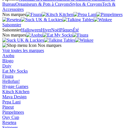
Bureau
Organiseurs & Pots à Crayons
Stylos & Crayons
Tech &
Accessoires
Nos marques
Saisonnier
Saisonnier
Halloween
Hiver
Noël
Pâques
Été
Nos marques
Nos marques
Voir toutes les marques
Asobu
Blogo
Doiy
Eat My Socks
Fisura
Hellofun!
Hygge Games
Kitsch Kitchen
Mava Design
Pepa Lani
Pineut
Pimpelmees
Quy Cup
Resetea
Snippers