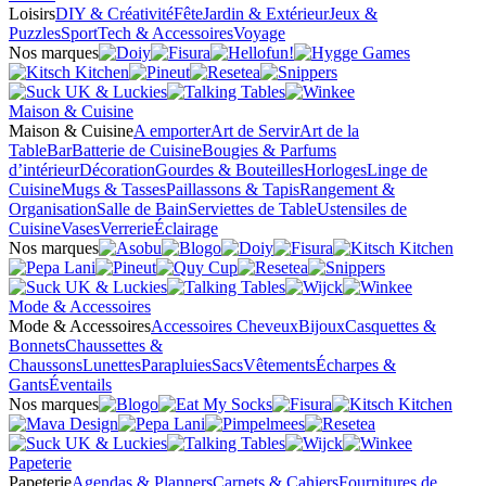
Loisirs
DIY & Créativité
Fête
Jardin & Extérieur
Jeux &
Puzzles
Sport
Tech & Accessoires
Voyage
Nos marques
Maison & Cuisine
Maison & Cuisine
A emporter
Art de Servir
Art de la
Table
Bar
Batterie de Cuisine
Bougies & Parfums
d’intérieur
Décoration
Gourdes & Bouteilles
Horloges
Linge de
Cuisine
Mugs & Tasses
Paillassons & Tapis
Rangement &
Organisation
Salle de Bain
Serviettes de Table
Ustensiles de
Cuisine
Vases
Verrerie
Éclairage
Nos marques
Mode & Accessoires
Mode & Accessoires
Accessoires Cheveux
Bijoux
Casquettes &
Bonnets
Chaussettes &
Chaussons
Lunettes
Parapluies
Sacs
Vêtements
Écharpes &
Gants
Éventails
Nos marques
Papeterie
Papeterie
Agendas & Planners
Carnets & Cahiers
Fournitures de