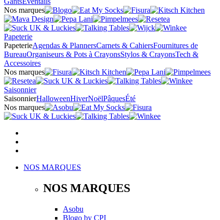
Gants
Éventails
Nos marques
Papeterie
Papeterie
Agendas & Planners
Carnets & Cahiers
Fournitures de
Bureau
Organiseurs & Pots à Crayons
Stylos & Crayons
Tech &
Accessoires
Nos marques
Saisonnier
Saisonnier
Halloween
Hiver
Noël
Pâques
Été
Nos marques
NOS MARQUES
NOS MARQUES
Asobu
Blogo
by
CPI