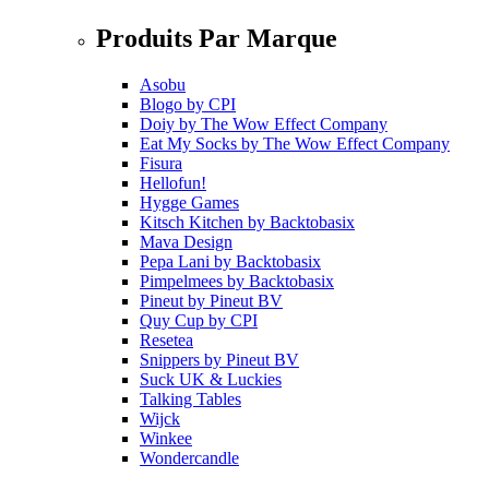
Produits Par Marque
Asobu
Blogo
by
CPI
Doiy
by
The Wow Effect Company
Eat My Socks
by
The Wow Effect Company
Fisura
Hellofun!
Hygge Games
Kitsch Kitchen
by
Backtobasix
Mava Design
Pepa Lani
by
Backtobasix
Pimpelmees
by
Backtobasix
Pineut
by
Pineut BV
Quy Cup
by
CPI
Resetea
Snippers
by
Pineut BV
Suck UK & Luckies
Talking Tables
Wijck
Winkee
Wondercandle