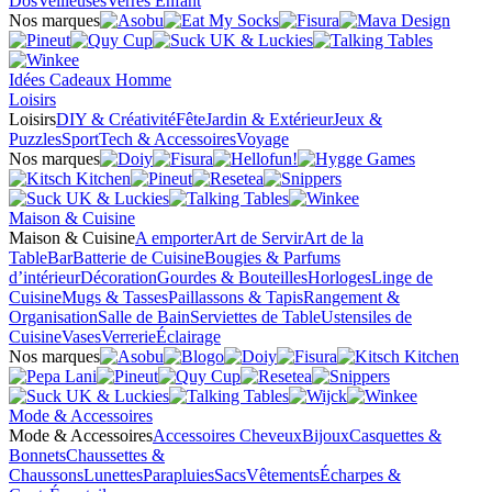
Dos
Veilleuses
Verres Enfant
Nos marques
Idées Cadeaux Homme
Loisirs
Loisirs
DIY & Créativité
Fête
Jardin & Extérieur
Jeux &
Puzzles
Sport
Tech & Accessoires
Voyage
Nos marques
Maison & Cuisine
Maison & Cuisine
A emporter
Art de Servir
Art de la
Table
Bar
Batterie de Cuisine
Bougies & Parfums
d’intérieur
Décoration
Gourdes & Bouteilles
Horloges
Linge de
Cuisine
Mugs & Tasses
Paillassons & Tapis
Rangement &
Organisation
Salle de Bain
Serviettes de Table
Ustensiles de
Cuisine
Vases
Verrerie
Éclairage
Nos marques
Mode & Accessoires
Mode & Accessoires
Accessoires Cheveux
Bijoux
Casquettes &
Bonnets
Chaussettes &
Chaussons
Lunettes
Parapluies
Sacs
Vêtements
Écharpes &