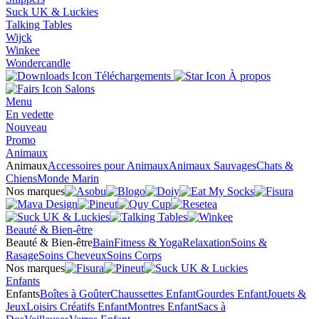
Suck UK & Luckies
Talking Tables
Wijck
Winkee
Wondercandle
Téléchargements
À propos
Salons
Menu
En vedette
Nouveau
Promo
Animaux
Animaux
Accessoires pour Animaux
Animaux Sauvages
Chats &
Chiens
Monde Marin
Nos marques
Beauté & Bien-être
Beauté & Bien-être
Bain
Fitness & Yoga
Relaxation
Soins &
Rasage
Soins Cheveux
Soins Corps
Nos marques
Enfants
Enfants
Boîtes à Goûter
Chaussettes Enfant
Gourdes Enfant
Jouets &
Jeux
Loisirs Créatifs Enfant
Montres Enfant
Sacs à