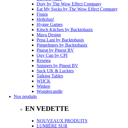
Doiy
by
The Wow Effect Company
Eat My Socks
by
The Wow Effect Company
Fisura
Hellofun!
Hygge Games
Kitsch Kitchen
by
Backtobasix
Mava Design
Pepa Lani
by
Backtobasix
Pimpelmees
by
Backtobasix
Pineut
by
Pineut BV
Quy Cup
by
CPI
Resetea
Snippers
by
Pineut BV
Suck UK & Luckies
Talking Tables
WIJCK
Winkee
Wondercandle
Nos produits
EN VEDETTE
NOUVEAUX PRODUITS
LUMIÈRE SUR