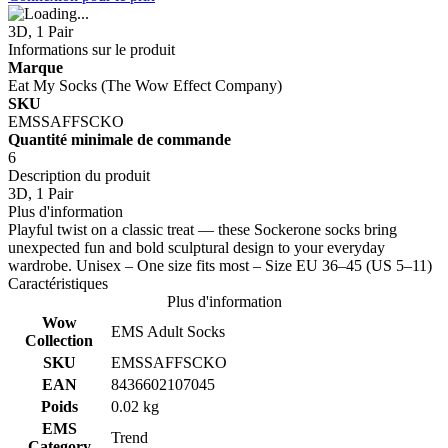
3D, 1 Pair
Informations sur le produit
Marque
Eat My Socks (The Wow Effect Company)
SKU
EMSSAFFSCKO
Quantité minimale de commande
6
Description du produit
3D, 1 Pair
Plus d'information
Playful twist on a classic treat — these Sockerone socks bring
unexpected fun and bold sculptural design to your everyday
wardrobe. Unisex – One size fits most – Size EU 36–45 (US 5–11)
Caractéristiques
Plus d'information
Wow
EMS Adult Socks
Collection
SKU
EMSSAFFSCKO
EAN
8436602107045
Poids
0.02 kg
EMS
Trend
Category