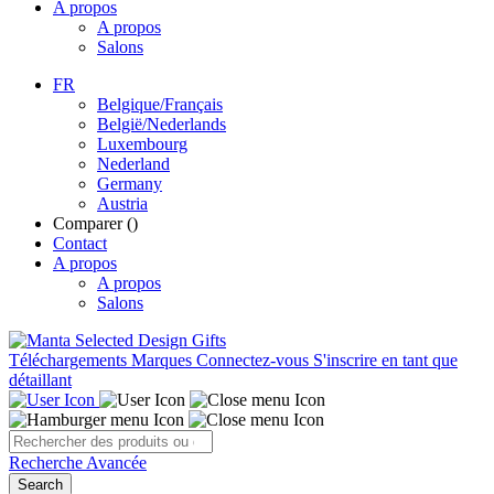
A propos
A propos
Salons
FR
Belgique/Français
België/Nederlands
Luxembourg
Nederland
Germany
Austria
Comparer (
)
Contact
A propos
A propos
Salons
Téléchargements
Marques
Connectez-vous
S'inscrire en tant que
détaillant
Recherche Avancée
Search