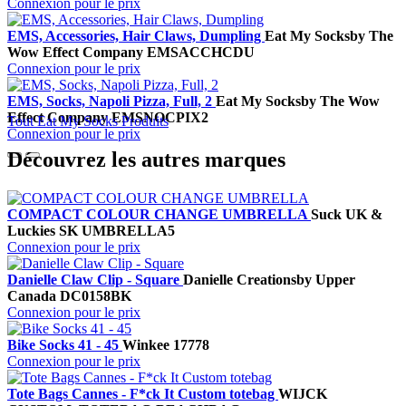
Connexion pour le prix
EMS, Accessories, Hair Claws, Dumpling
Eat My Socks
by The
Wow Effect Company
EMSACCHCDU
Connexion pour le prix
EMS, Socks, Napoli Pizza, Full, 2
Eat My Socks
by The Wow
Effect Company
EMSNOCPIX2
Tout Eat My Socks Produits
Connexion pour le prix
Découvrez les autres marques
COMPACT COLOUR CHANGE UMBRELLA
Suck UK &
Luckies
SK UMBRELLA5
Connexion pour le prix
Danielle Claw Clip - Square
Danielle Creations
by Upper
Canada
DC0158BK
Connexion pour le prix
Bike Socks 41 - 45
Winkee
17778
Connexion pour le prix
Tote Bags Cannes - F*ck It Custom totebag
WIJCK