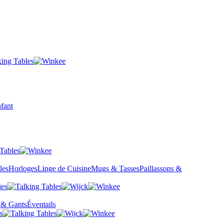
fant
les
Horloges
Linge de Cuisine
Mugs & Tasses
Paillassons &
 & Gants
Éventails