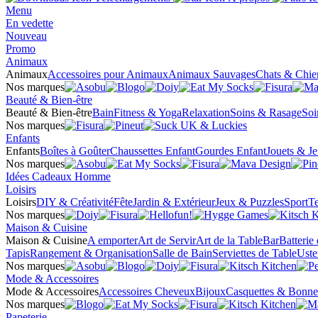
Menu
En vedette
Nouveau
Promo
Animaux
Animaux
Accessoires pour Animaux
Animaux Sauvages
Chats & Chie
Nos marques
Beauté & Bien-être
Beauté & Bien-être
Bain
Fitness & Yoga
Relaxation
Soins & Rasage
Soi
Nos marques
Enfants
Enfants
Boîtes à Goûter
Chaussettes Enfant
Gourdes Enfant
Jouets & J
Nos marques
Idées Cadeaux Homme
Loisirs
Loisirs
DIY & Créativité
Fête
Jardin & Extérieur
Jeux & Puzzles
Sport
Te
Nos marques
Maison & Cuisine
Maison & Cuisine
A emporter
Art de Servir
Art de la Table
Bar
Batterie
Tapis
Rangement & Organisation
Salle de Bain
Serviettes de Table
Uste
Nos marques
Mode & Accessoires
Mode & Accessoires
Accessoires Cheveux
Bijoux
Casquettes & Bonne
Nos marques
Papeterie