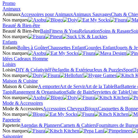
Promo
Animaux
Animaux
Accessoires pour Animaux
Animaux Sauvages
Chats & Chie
Nos marques
Beauté & Bien-être
Beauté & Bien-être
Bain
Fitness & Yoga
Relaxation
Soins & Rasage
Soi
Nos marques
Enfants
Enfants
Boîtes à Goûter
Chaussettes Enfant
Gourdes Enfant
Jouets & J
Nos marques
Idées Cadeaux Homme
Loisirs
Loisirs
DIY & Créativité
Fête
Jardin & Extérieur
Jeux & Puzzles
Sport
Te
Nos marques
Maison & Cuisine
Maison & Cuisine
A emporter
Art de Servir
Art de la Table
Bar
Batterie
Tapis
Rangement & Organisation
Salle de Bain
Serviettes de Table
Uste
Nos marques
Mode & Accessoires
Mode & Accessoires
Accessoires Cheveux
Bijoux
Casquettes & Bonne
Nos marques
Papeterie
Papeterie
Agendas & Planners
Carnets & Cahiers
Fournitures de Burea
Nos marques
Saisonnier