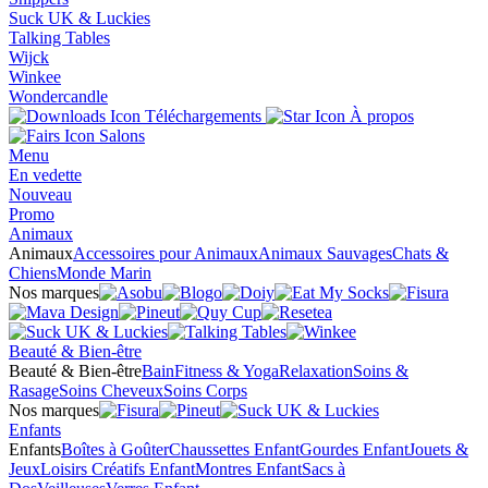
Suck UK & Luckies
Talking Tables
Wijck
Winkee
Wondercandle
Téléchargements
À propos
Salons
Menu
En vedette
Nouveau
Promo
Animaux
Animaux
Accessoires pour Animaux
Animaux Sauvages
Chats &
Chiens
Monde Marin
Nos marques
Beauté & Bien-être
Beauté & Bien-être
Bain
Fitness & Yoga
Relaxation
Soins &
Rasage
Soins Cheveux
Soins Corps
Nos marques
Enfants
Enfants
Boîtes à Goûter
Chaussettes Enfant
Gourdes Enfant
Jouets &
Jeux
Loisirs Créatifs Enfant
Montres Enfant
Sacs à