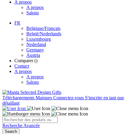
A propos
A propos
Salons
FR
Belgique/Français
België/Nederlands
Luxembourg
Nederland
Germany
Austria
Comparer (
)
Contact
A propos
A propos
Salons
Téléchargements
Marques
Connectez-vous
S'inscrire en tant que
détaillant
Recherche Avancée
Search