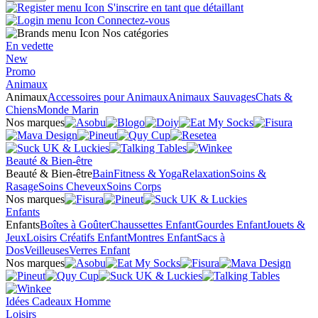
S'inscrire en tant que détaillant
Connectez-vous
Nos catégories
En vedette
New
Promo
Animaux
Animaux
Accessoires pour Animaux
Animaux Sauvages
Chats &
Chiens
Monde Marin
Nos marques
Beauté & Bien-être
Beauté & Bien-être
Bain
Fitness & Yoga
Relaxation
Soins &
Rasage
Soins Cheveux
Soins Corps
Nos marques
Enfants
Enfants
Boîtes à Goûter
Chaussettes Enfant
Gourdes Enfant
Jouets &
Jeux
Loisirs Créatifs Enfant
Montres Enfant
Sacs à
Dos
Veilleuses
Verres Enfant
Nos marques
Idées Cadeaux Homme
Loisirs