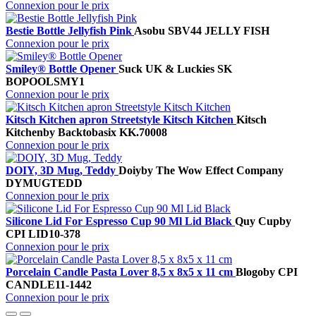
Connexion pour le prix
Bestie Bottle Jellyfish Pink
Asobu
SBV44 JELLY FISH
Connexion pour le prix
Smiley® Bottle Opener
Suck UK & Luckies
SK
BOPOOLSMY1
Connexion pour le prix
Kitsch Kitchen apron Streetstyle Kitsch Kitchen
Kitsch
Kitchen
by Backtobasix
KK.70008
Connexion pour le prix
DOIY, 3D Mug, Teddy
Doiy
by The Wow Effect Company
DYMUGTEDD
Connexion pour le prix
Silicone Lid For Espresso Cup 90 Ml Lid Black
Quy Cup
by
CPI
LID10-378
Connexion pour le prix
Porcelain Candle Pasta Lover 8,5 x 8x5 x 11 cm
Blogo
by CPI
CANDLE11-1442
Connexion pour le prix