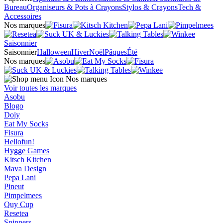
Bureau
Organiseurs & Pots à Crayons
Stylos & Crayons
Tech &
Accessoires
Nos marques
Saisonnier
Saisonnier
Halloween
Hiver
Noël
Pâques
Été
Nos marques
Nos marques
Voir toutes les marques
Asobu
Blogo
Doiy
Eat My Socks
Fisura
Hellofun!
Hygge Games
Kitsch Kitchen
Mava Design
Pepa Lani
Pineut
Pimpelmees
Quy Cup
Resetea
Snippers