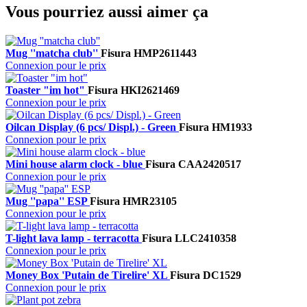
Vous pourriez aussi aimer ça
Mug ''matcha club''
Fisura
HMP2611443
Connexion pour le prix
Toaster "im hot"
Fisura
HKI2621469
Connexion pour le prix
Oilcan Display (6 pcs/ Displ.) - Green
Fisura
HM1933
Connexion pour le prix
Mini house alarm clock - blue
Fisura
CAA2420517
Connexion pour le prix
Mug ''papa'' ESP
Fisura
HMR23105
Connexion pour le prix
T-light lava lamp - terracotta
Fisura
LLC2410358
Connexion pour le prix
Money Box 'Putain de Tirelire' XL
Fisura
DC1529
Connexion pour le prix