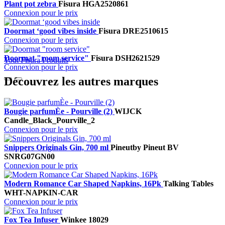
Plant pot zebra
Fisura
HGA2520861
Connexion pour le prix
Doormat ‘good vibes inside
Fisura
DRE2510615
Connexion pour le prix
Doormat "room service"
Fisura
DSH2621529
Tout Fisura Produits
Connexion pour le prix
Découvrez les autres marques
Bougie parfumÈe - Pourville (2)
WIJCK
Candle_Black_Pourville_2
Connexion pour le prix
Snippers Originals Gin, 700 ml
Pineut
by Pineut BV
SNRG07GN00
Connexion pour le prix
Modern Romance Car Shaped Napkins, 16Pk
Talking Tables
WHT-NAPKIN-CAR
Connexion pour le prix
Fox Tea Infuser
Winkee
18029