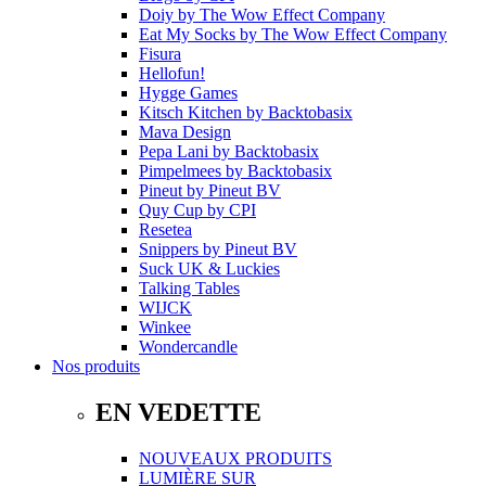
Doiy
by
The Wow Effect Company
Eat My Socks
by
The Wow Effect Company
Fisura
Hellofun!
Hygge Games
Kitsch Kitchen
by
Backtobasix
Mava Design
Pepa Lani
by
Backtobasix
Pimpelmees
by
Backtobasix
Pineut
by
Pineut BV
Quy Cup
by
CPI
Resetea
Snippers
by
Pineut BV
Suck UK & Luckies
Talking Tables
WIJCK
Winkee
Wondercandle
Nos produits
EN VEDETTE
NOUVEAUX PRODUITS
LUMIÈRE SUR