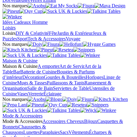
Dos
Veilleuses
Verres Enfant
Nos marques
Idées Cadeaux Homme
Loisirs
Loisirs
DIY & Créativité
Fête
Jardin & Extérieur
Jeux &
Puzzles
Sport
Tech & Accessoires
Voyage
Nos marques
Maison & Cuisine
Maison & Cuisine
A emporter
Art de Servir
Art de la
Table
Bar
Batterie de Cuisine
Bougies & Parfums
d’intérieur
Décoration
Gourdes & Bouteilles
Horloges
Linge de
Cuisine
Mugs & Tasses
Paillassons & Tapis
Rangement &
Organisation
Salle de Bain
Serviettes de Table
Ustensiles de
Cuisine
Vases
Verrerie
Éclairage
Nos marques
Mode & Accessoires
Mode & Accessoires
Accessoires Cheveux
Bijoux
Casquettes &
Bonnets
Chaussettes &
Chaussons
Lunettes
Parapluies
Sacs
Vêtements
Écharpes &