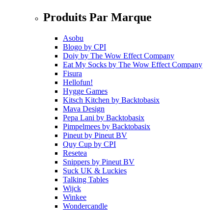
Produits Par Marque
Asobu
Blogo
by
CPI
Doiy
by
The Wow Effect Company
Eat My Socks
by
The Wow Effect Company
Fisura
Hellofun!
Hygge Games
Kitsch Kitchen
by
Backtobasix
Mava Design
Pepa Lani
by
Backtobasix
Pimpelmees
by
Backtobasix
Pineut
by
Pineut BV
Quy Cup
by
CPI
Resetea
Snippers
by
Pineut BV
Suck UK & Luckies
Talking Tables
Wijck
Winkee
Wondercandle