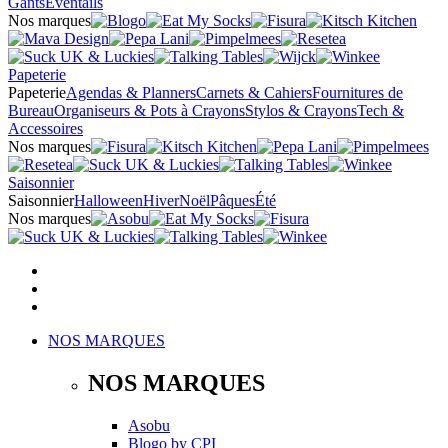
Gants
Éventails
Nos marques
Papeterie
Papeterie
Agendas & Planners
Carnets & Cahiers
Fournitures de
Bureau
Organiseurs & Pots à Crayons
Stylos & Crayons
Tech &
Accessoires
Nos marques
Saisonnier
Saisonnier
Halloween
Hiver
Noël
Pâques
Été
Nos marques
NOS MARQUES
NOS MARQUES
Asobu
Blogo
by
CPI