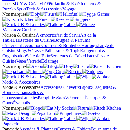
Loisirs
DIY & Créativité
Fête
Jardin & Extérieur
Jeux &
Puzzles
Sport
Tech & Accessoires
Voyage
Nos marques
Maison & Cuisine
Maison & Cuisine
A emporter
Art de Servir
Art de la
Table
Bar
Batterie de Cuisine
Bougies & Parfums
d’intérieur
Décoration
Gourdes & Bouteilles
Horloges
Linge de
Cuisine
Mugs & Tasses
Paillassons & Tapis
Rangement &
Organisation
Salle de Bain
Serviettes de Table
Ustensiles de
Cuisine
Vases
Verrerie
Éclairage
Nos marques
Mode & Accessoires
Mode & Accessoires
Accessoires Cheveux
Bijoux
Casquettes &
Bonnets
Chaussettes &
Chaussons
Lunettes
Parapluies
Sacs
Vêtements
Écharpes &
Gants
Éventails
Nos marques
Papeterie
Papeterie
Agendas & Planners
Carnets & Cahiers
Fournitures de