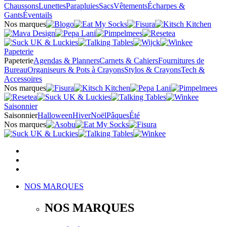
Chaussons
Lunettes
Parapluies
Sacs
Vêtements
Écharpes &
Gants
Éventails
Nos marques
Papeterie
Papeterie
Agendas & Planners
Carnets & Cahiers
Fournitures de
Bureau
Organiseurs & Pots à Crayons
Stylos & Crayons
Tech &
Accessoires
Nos marques
Saisonnier
Saisonnier
Halloween
Hiver
Noël
Pâques
Été
Nos marques
NOS MARQUES
NOS MARQUES