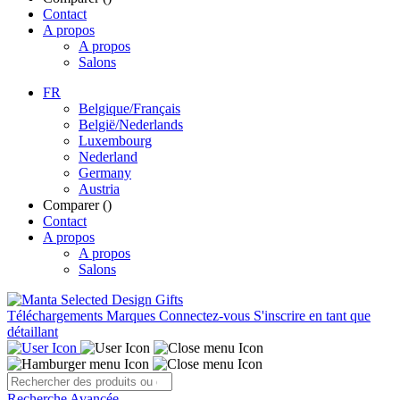
Contact
A propos
A propos
Salons
FR
Belgique/Français
België/Nederlands
Luxembourg
Nederland
Germany
Austria
Comparer (
)
Contact
A propos
A propos
Salons
Téléchargements
Marques
Connectez-vous
S'inscrire en tant que
détaillant
Recherche Avancée