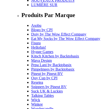
NOUVEAUX PRODUITS
LUMIÈRE SUR
Produits Par Marque
Asobu
Blogo
by
CPI
Doiy
by
The Wow Effect Company
Eat My Socks
by
The Wow Effect Company
Fisura
Hellofun!
Hygge Games
Kitsch Kitchen
by
Backtobasix
Mava Design
Pepa Lani
by
Backtobasix
Pimpelmees
by
Backtobasix
Pineut
by
Pineut BV
Quy Cup
by
CPI
Resetea
Snippers
by
Pineut BV
Suck UK & Luckies
Talking Tables
Wijck
Winkee
Wondercandle