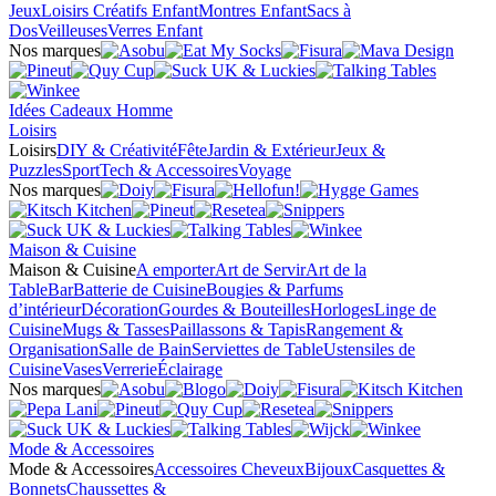
Jeux
Loisirs Créatifs Enfant
Montres Enfant
Sacs à
Dos
Veilleuses
Verres Enfant
Nos marques
Idées Cadeaux Homme
Loisirs
Loisirs
DIY & Créativité
Fête
Jardin & Extérieur
Jeux &
Puzzles
Sport
Tech & Accessoires
Voyage
Nos marques
Maison & Cuisine
Maison & Cuisine
A emporter
Art de Servir
Art de la
Table
Bar
Batterie de Cuisine
Bougies & Parfums
d’intérieur
Décoration
Gourdes & Bouteilles
Horloges
Linge de
Cuisine
Mugs & Tasses
Paillassons & Tapis
Rangement &
Organisation
Salle de Bain
Serviettes de Table
Ustensiles de
Cuisine
Vases
Verrerie
Éclairage
Nos marques
Mode & Accessoires
Mode & Accessoires
Accessoires Cheveux
Bijoux
Casquettes &
Bonnets
Chaussettes &