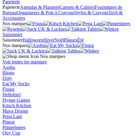
Papeterie
Papeterie
Agendas & Planners
Carnets & Cahiers
Fournitures de
Bureau
Organiseurs & Pots à Crayons
Stylos & Crayons
Tech &
Accessoires
Nos marques
Saisonnier
Saisonnier
Halloween
Hiver
Noël
Pâques
Été
Nos marques
Nos marques
Voir toutes les marques
Asobu
Blogo
Doiy
Eat My Socks
Fisura
Hellofun!
Hygge Games
Kitsch Kitchen
Mava Design
Pepa Lani
Pineut
Pimpelmees
Quy Cup