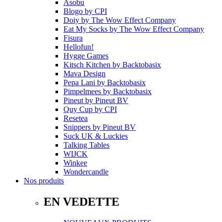
Asobu
Blogo
by
CPI
Doiy
by
The Wow Effect Company
Eat My Socks
by
The Wow Effect Company
Fisura
Hellofun!
Hygge Games
Kitsch Kitchen
by
Backtobasix
Mava Design
Pepa Lani
by
Backtobasix
Pimpelmees
by
Backtobasix
Pineut
by
Pineut BV
Quy Cup
by
CPI
Resetea
Snippers
by
Pineut BV
Suck UK & Luckies
Talking Tables
WIJCK
Winkee
Wondercandle
Nos produits
EN VEDETTE