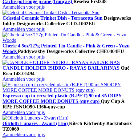
Cache-pot rouge prune (français)
Resetea
Frst348
Aanmelden voor prijs
Celestial Ceramic Trinket Dish - Terracotta Sun
Designworks
Ink
by Designworks Collective
CTD-1002EU
Aanmelden voor prijs
Cherie 4.5oz/127g Printed Tin Candle - Pink & Green - Yuzu
Woods
Paddywax
by Designworks Collective
CHE0404EU
Aanmelden voor prijs
CANDLE HOLDER ISIDRO - RAYAS BAILARINAS
Qué
Rico
148-01494
Aanmelden voor prijs
Espresso cup in recycled plastic (R-PET) 90 ml SNOOPY
MORE COFFEE MORE DONUTS (quy cup)
Quy Cup A
RPETSNOO90-1366-quy-cup
Aanmelden voor prijs
Oilcloth Lunares - Zwart (11m)
Kitsch Kitchen
by Backtobasix
TZ0069
Aanmelden voor prijs