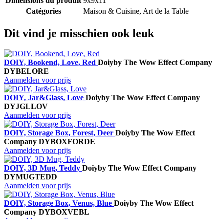
Dimensions du produit
9x9x11
Catégories
Maison & Cuisine, Art de la Table
Dit vind je misschien ook leuk
DOIY, Bookend, Love, Red
Doiy
by The Wow Effect Company
DYBELORE
Aanmelden voor prijs
DOIY, Jar&Glass, Love
Doiy
by The Wow Effect Company
DYJGLLOV
Aanmelden voor prijs
DOIY, Storage Box, Forest, Deer
Doiy
by The Wow Effect
Company
DYBOXFORDE
Aanmelden voor prijs
DOIY, 3D Mug, Teddy
Doiy
by The Wow Effect Company
DYMUGTEDD
Aanmelden voor prijs
DOIY, Storage Box, Venus, Blue
Doiy
by The Wow Effect
Company
DYBOXVEBL