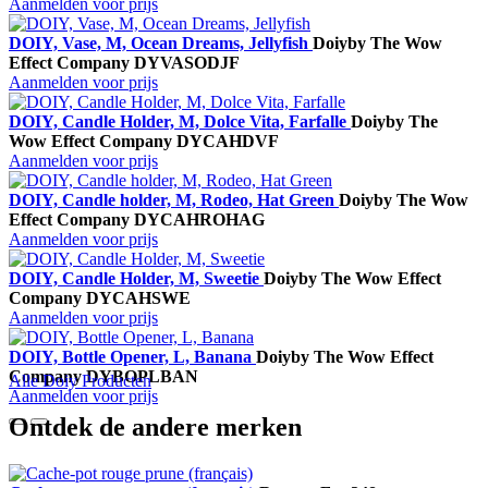
Aanmelden voor prijs
DOIY, Vase, M, Ocean Dreams, Jellyfish
Doiy
by The Wow
Effect Company
DYVASODJF
Aanmelden voor prijs
DOIY, Candle Holder, M, Dolce Vita, Farfalle
Doiy
by The
Wow Effect Company
DYCAHDVF
Aanmelden voor prijs
DOIY, Candle holder, M, Rodeo, Hat Green
Doiy
by The Wow
Effect Company
DYCAHROHAG
Aanmelden voor prijs
DOIY, Candle Holder, M, Sweetie
Doiy
by The Wow Effect
Company
DYCAHSWE
Aanmelden voor prijs
DOIY, Bottle Opener, L, Banana
Doiy
by The Wow Effect
Company
DYBOPLBAN
Alle Doiy Producten
Aanmelden voor prijs
Ontdek de andere merken