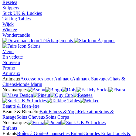
Resetea
Snippers
Suck UK & Luckies
Talking Tables
Wijck
Winkee
Wondercandle
Téléchargements
À propos
Salons
Menu
En vedette
Nouveau
Promo
Animaux
Animaux
Accessoires pour Animaux
Animaux Sauvages
Chats &
Chiens
Monde Marin
Nos marques
Beauté & Bien-être
Beauté & Bien-être
Bain
Fitness & Yoga
Relaxation
Soins &
Rasage
Soins Cheveux
Soins Corps
Nos marques
Enfants
Enfants
Boîtes à Goûter
Chaussettes Enfant
Gourdes Enfant
Jouets &