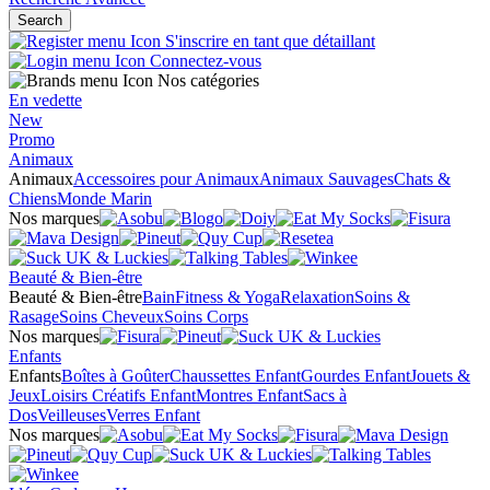
Search
S'inscrire en tant que détaillant
Connectez-vous
Nos catégories
En vedette
New
Promo
Animaux
Animaux
Accessoires pour Animaux
Animaux Sauvages
Chats &
Chiens
Monde Marin
Nos marques
Beauté & Bien-être
Beauté & Bien-être
Bain
Fitness & Yoga
Relaxation
Soins &
Rasage
Soins Cheveux
Soins Corps
Nos marques
Enfants
Enfants
Boîtes à Goûter
Chaussettes Enfant
Gourdes Enfant
Jouets &
Jeux
Loisirs Créatifs Enfant
Montres Enfant
Sacs à
Dos
Veilleuses
Verres Enfant
Nos marques