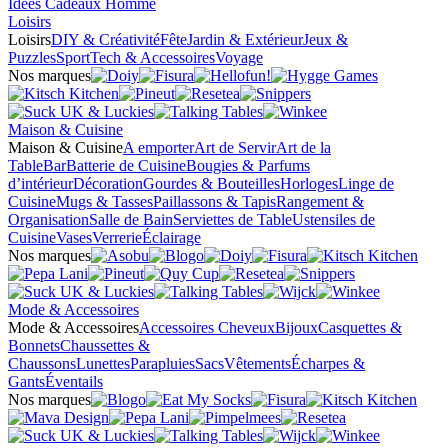
Idées Cadeaux Homme
Loisirs
Loisirs
DIY & Créativité
Fête
Jardin & Extérieur
Jeux &
Puzzles
Sport
Tech & Accessoires
Voyage
Nos marques
Maison & Cuisine
Maison & Cuisine
A emporter
Art de Servir
Art de la
Table
Bar
Batterie de Cuisine
Bougies & Parfums
d’intérieur
Décoration
Gourdes & Bouteilles
Horloges
Linge de
Cuisine
Mugs & Tasses
Paillassons & Tapis
Rangement &
Organisation
Salle de Bain
Serviettes de Table
Ustensiles de
Cuisine
Vases
Verrerie
Éclairage
Nos marques
Mode & Accessoires
Mode & Accessoires
Accessoires Cheveux
Bijoux
Casquettes &
Bonnets
Chaussettes &
Chaussons
Lunettes
Parapluies
Sacs
Vêtements
Écharpes &
Gants
Éventails
Nos marques