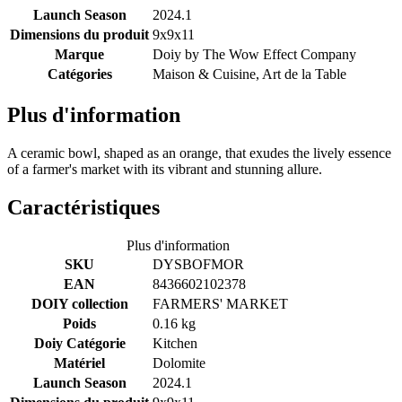
Launch Season
2024.1
Dimensions du produit
9x9x11
Marque
Doiy by
The Wow Effect Company
Catégories
Maison & Cuisine, Art de la Table
Plus d'information
A ceramic bowl, shaped as an orange, that exudes the lively essence
of a farmer's market with its vibrant and stunning allure.
Caractéristiques
Plus d'information
SKU
DYSBOFMOR
EAN
8436602102378
DOIY collection
FARMERS' MARKET
Poids
0.16 kg
Doiy Catégorie
Kitchen
Matériel
Dolomite
Launch Season
2024.1