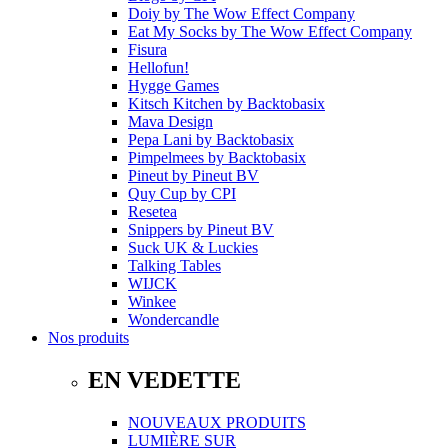
Doiy
by
The Wow Effect Company
Eat My Socks
by
The Wow Effect Company
Fisura
Hellofun!
Hygge Games
Kitsch Kitchen
by
Backtobasix
Mava Design
Pepa Lani
by
Backtobasix
Pimpelmees
by
Backtobasix
Pineut
by
Pineut BV
Quy Cup
by
CPI
Resetea
Snippers
by
Pineut BV
Suck UK & Luckies
Talking Tables
WIJCK
Winkee
Wondercandle
Nos produits
EN VEDETTE
NOUVEAUX PRODUITS
LUMIÈRE SUR