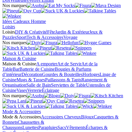
Dos
Veilleuses
Verres Enfant
Nos marques
Idées Cadeaux Homme
Loisirs
Loisirs
DIY & Créativité
Fête
Jardin & Extérieur
Jeux &
Puzzles
Sport
Tech & Accessoires
Voyage
Nos marques
Maison & Cuisine
Maison & Cuisine
A emporter
Art de Servir
Art de la
Table
Bar
Batterie de Cuisine
Bougies & Parfums
d’intérieur
Décoration
Gourdes & Bouteilles
Horloges
Linge de
Cuisine
Mugs & Tasses
Paillassons & Tapis
Rangement &
Organisation
Salle de Bain
Serviettes de Table
Ustensiles de
Cuisine
Vases
Verrerie
Éclairage
Nos marques
Mode & Accessoires
Mode & Accessoires
Accessoires Cheveux
Bijoux
Casquettes &
Bonnets
Chaussettes &
Chaussons
Lunettes
Parapluies
Sacs
Vêtements
Écharpes &