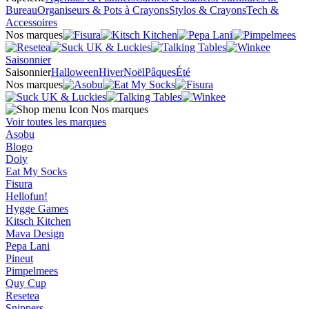
Bureau
Organiseurs & Pots à Crayons
Stylos & Crayons
Tech &
Accessoires
Nos marques
Saisonnier
Saisonnier
Halloween
Hiver
Noël
Pâques
Été
Nos marques
Nos marques
Voir toutes les marques
Asobu
Blogo
Doiy
Eat My Socks
Fisura
Hellofun!
Hygge Games
Kitsch Kitchen
Mava Design
Pepa Lani
Pineut
Pimpelmees
Quy Cup
Resetea
Snippers