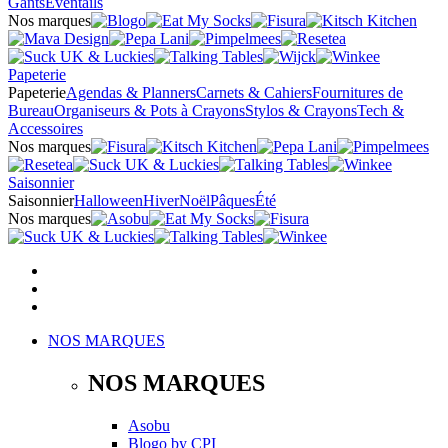
Gants
Éventails
Nos marques
Papeterie
Papeterie
Agendas & Planners
Carnets & Cahiers
Fournitures de
Bureau
Organiseurs & Pots à Crayons
Stylos & Crayons
Tech &
Accessoires
Nos marques
Saisonnier
Saisonnier
Halloween
Hiver
Noël
Pâques
Été
Nos marques
NOS MARQUES
NOS MARQUES
Asobu
Blogo
by
CPI