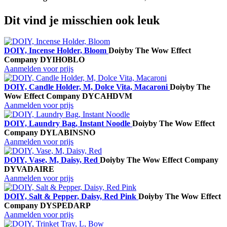
Dit vind je misschien ook leuk
DOIY, Incense Holder, Bloom
Doiy
by The Wow Effect
Company
DYIHOBLO
Aanmelden voor prijs
DOIY, Candle Holder, M, Dolce Vita, Macaroni
Doiy
by The
Wow Effect Company
DYCAHDVM
Aanmelden voor prijs
DOIY, Laundry Bag, Instant Noodle
Doiy
by The Wow Effect
Company
DYLABINSNO
Aanmelden voor prijs
DOIY, Vase, M, Daisy, Red
Doiy
by The Wow Effect Company
DYVADAIRE
Aanmelden voor prijs
DOIY, Salt & Pepper, Daisy, Red Pink
Doiy
by The Wow Effect
Company
DYSPEDARP
Aanmelden voor prijs