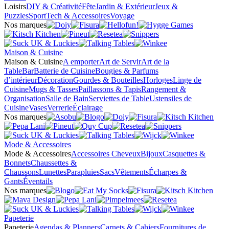
Loisirs
DIY & Créativité
Fête
Jardin & Extérieur
Jeux &
Puzzles
Sport
Tech & Accessoires
Voyage
Nos marques
Maison & Cuisine
Maison & Cuisine
A emporter
Art de Servir
Art de la
Table
Bar
Batterie de Cuisine
Bougies & Parfums
d’intérieur
Décoration
Gourdes & Bouteilles
Horloges
Linge de
Cuisine
Mugs & Tasses
Paillassons & Tapis
Rangement &
Organisation
Salle de Bain
Serviettes de Table
Ustensiles de
Cuisine
Vases
Verrerie
Éclairage
Nos marques
Mode & Accessoires
Mode & Accessoires
Accessoires Cheveux
Bijoux
Casquettes &
Bonnets
Chaussettes &
Chaussons
Lunettes
Parapluies
Sacs
Vêtements
Écharpes &
Gants
Éventails
Nos marques
Papeterie
Papeterie
Agendas & Planners
Carnets & Cahiers
Fournitures de