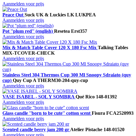
Aanmelden voor prijs
Peace Out
Suck UK & Luckies
LK LUKPEA
Aanmelden voor prijs
Pot ''plum red'' (english)
Resetea
Erst357
Aanmelden voor prijs
Mix & Match Table Cover 120 X 180 Fsc Mix
Talking Tables
MIX-TCOVER-CHECK
Aanmelden voor prijs
Stainless Steel 304 Thermos Cup 300 Ml Snoopy Sdraiato (quy
cup)
Quy Cup A
THERM30-204-quy-cup
Aanmelden voor prijs
VASE ISABEL - SOL Y SOMBRA
Qué Rico
148-01392
Aanmelden voor prijs
Glass candle ''born to be cute'' cotton scent
Fisura
FCA2520993
Aanmelden voor prijs
Scented candle berry jam 200 gr
Atelier Pistache
148-01520
Aanmelden voor prijs