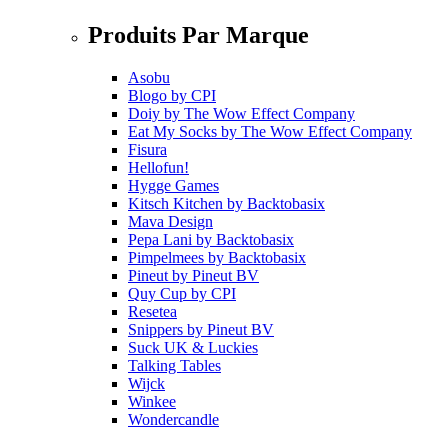
Produits Par Marque
Asobu
Blogo
by
CPI
Doiy
by
The Wow Effect Company
Eat My Socks
by
The Wow Effect Company
Fisura
Hellofun!
Hygge Games
Kitsch Kitchen
by
Backtobasix
Mava Design
Pepa Lani
by
Backtobasix
Pimpelmees
by
Backtobasix
Pineut
by
Pineut BV
Quy Cup
by
CPI
Resetea
Snippers
by
Pineut BV
Suck UK & Luckies
Talking Tables
Wijck
Winkee
Wondercandle