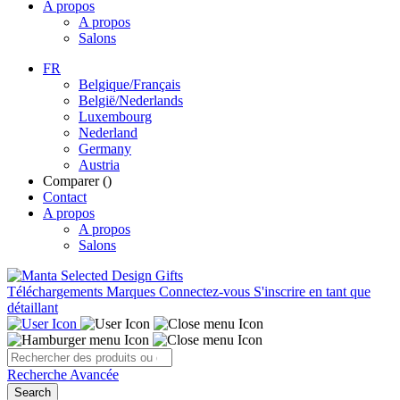
A propos
A propos
Salons
FR
Belgique/Français
België/Nederlands
Luxembourg
Nederland
Germany
Austria
Comparer (
)
Contact
A propos
A propos
Salons
Téléchargements
Marques
Connectez-vous
S'inscrire en tant que
détaillant
Recherche Avancée
Search