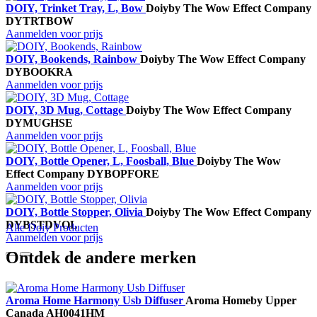
DOIY, Trinket Tray, L, Bow
Doiy
by The Wow Effect Company
DYTRTBOW
Aanmelden voor prijs
DOIY, Bookends, Rainbow
Doiy
by The Wow Effect Company
DYBOOKRA
Aanmelden voor prijs
DOIY, 3D Mug, Cottage
Doiy
by The Wow Effect Company
DYMUGHSE
Aanmelden voor prijs
DOIY, Bottle Opener, L, Foosball, Blue
Doiy
by The Wow
Effect Company
DYBOPFORE
Aanmelden voor prijs
DOIY, Bottle Stopper, Olivia
Doiy
by The Wow Effect Company
DYBSTDVOL
Alle Doiy Producten
Aanmelden voor prijs
Ontdek de andere merken
Aroma Home Harmony Usb Diffuser
Aroma Home
by Upper
Canada
AH0041HM