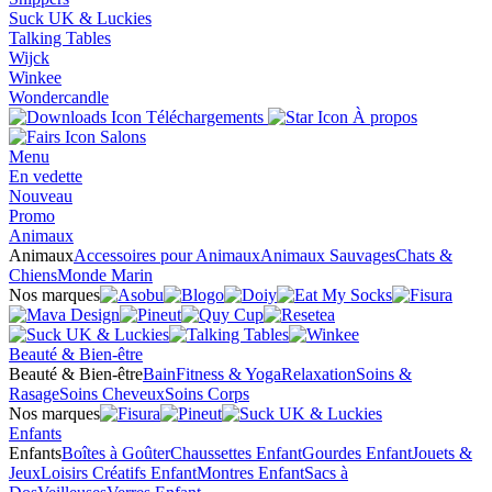
Suck UK & Luckies
Talking Tables
Wijck
Winkee
Wondercandle
Téléchargements
À propos
Salons
Menu
En vedette
Nouveau
Promo
Animaux
Animaux
Accessoires pour Animaux
Animaux Sauvages
Chats &
Chiens
Monde Marin
Nos marques
Beauté & Bien-être
Beauté & Bien-être
Bain
Fitness & Yoga
Relaxation
Soins &
Rasage
Soins Cheveux
Soins Corps
Nos marques
Enfants
Enfants
Boîtes à Goûter
Chaussettes Enfant
Gourdes Enfant
Jouets &
Jeux
Loisirs Créatifs Enfant
Montres Enfant
Sacs à