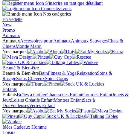
S'inscrire en tant que détaillant
Connectez-vous
Nos catégories
En vedette
New
Promo
Animaux
Animaux
Accessoires pour Animaux
Animaux Sauvages
Chats &
Chiens
Monde Marin
Nos marques
Beauté & Bien-être
Beauté & Bien-être
Bain
Fitness & Yoga
Relaxation
Soins &
Rasage
Soins Cheveux
Soins Corps
Nos marques
Enfants
Enfants
Boîtes à Goûter
Chaussettes Enfant
Gourdes Enfant
Jouets &
Jeux
Loisirs Créatifs Enfant
Montres Enfant
Sacs à
Dos
Veilleuses
Verres Enfant
Nos marques
Idées Cadeaux Homme
Loisirs