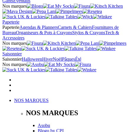
Gants
Éventails
Nos marques
Papeterie
Papeterie
Agendas & Planners
Carnets & Cahiers
Fournitures de
Bureau
Organiseurs & Pots à Crayons
Stylos & Crayons
Tech &
Accessoires
Nos marques
Saisonnier
Saisonnier
Halloween
Hiver
Noël
Pâques
Été
Nos marques
NOS MARQUES
NOS MARQUES
Asobu
Blogo
by
CPI