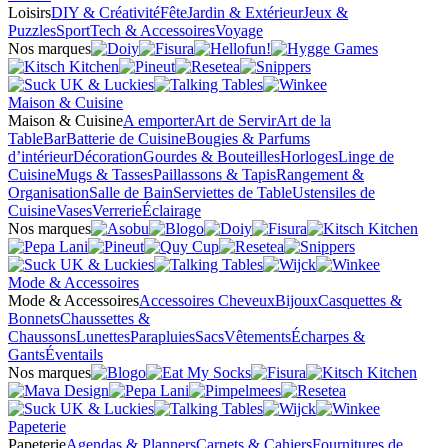
Loisirs
DIY & Créativité
Fête
Jardin & Extérieur
Jeux &
Puzzles
Sport
Tech & Accessoires
Voyage
Nos marques
Maison & Cuisine
Maison & Cuisine
A emporter
Art de Servir
Art de la
Table
Bar
Batterie de Cuisine
Bougies & Parfums
d’intérieur
Décoration
Gourdes & Bouteilles
Horloges
Linge de
Cuisine
Mugs & Tasses
Paillassons & Tapis
Rangement &
Organisation
Salle de Bain
Serviettes de Table
Ustensiles de
Cuisine
Vases
Verrerie
Éclairage
Nos marques
Mode & Accessoires
Mode & Accessoires
Accessoires Cheveux
Bijoux
Casquettes &
Bonnets
Chaussettes &
Chaussons
Lunettes
Parapluies
Sacs
Vêtements
Écharpes &
Gants
Éventails
Nos marques
Papeterie
Papeterie
Agendas & Planners
Carnets & Cahiers
Fournitures de