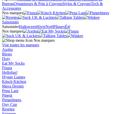
Bureau
Organiseurs & Pots à Crayons
Stylos & Crayons
Tech &
Accessoires
Nos marques
Saisonnier
Saisonnier
Halloween
Hiver
Noël
Pâques
Été
Nos marques
Nos marques
Voir toutes les marques
Asobu
Blogo
Doiy
Eat My Socks
Fisura
Hellofun!
Hygge Games
Kitsch Kitchen
Mava Design
Pepa Lani
Pineut
Pimpelmees
Quy Cup
Resetea
Snippers