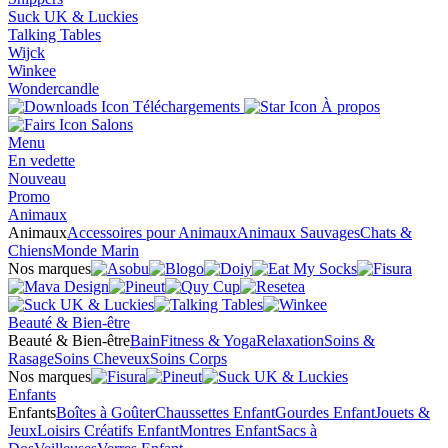
Suck UK & Luckies
Talking Tables
Wijck
Winkee
Wondercandle
Téléchargements
À propos
Salons
Menu
En vedette
Nouveau
Promo
Animaux
Animaux
Accessoires pour Animaux
Animaux Sauvages
Chats &
Chiens
Monde Marin
Nos marques
Beauté & Bien-être
Beauté & Bien-être
Bain
Fitness & Yoga
Relaxation
Soins &
Rasage
Soins Cheveux
Soins Corps
Nos marques
Enfants
Enfants
Boîtes à Goûter
Chaussettes Enfant
Gourdes Enfant
Jouets &
Jeux
Loisirs Créatifs Enfant
Montres Enfant
Sacs à