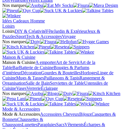
Dos
Veilleuses
Verres Enfant
Nos marques
Idées Cadeaux Homme
Loisirs
Loisirs
DIY & Créativité
Fête
Jardin & Extérieur
Jeux &
Puzzles
Sport
Tech & Accessoires
Voyage
Nos marques
Maison & Cuisine
Maison & Cuisine
A emporter
Art de Servir
Art de la
Table
Bar
Batterie de Cuisine
Bougies & Parfums
d’intérieur
Décoration
Gourdes & Bouteilles
Horloges
Linge de
Cuisine
Mugs & Tasses
Paillassons & Tapis
Rangement &
Organisation
Salle de Bain
Serviettes de Table
Ustensiles de
Cuisine
Vases
Verrerie
Éclairage
Nos marques
Mode & Accessoires
Mode & Accessoires
Accessoires Cheveux
Bijoux
Casquettes &
Bonnets
Chaussettes &
Chaussons
Lunettes
Parapluies
Sacs
Vêtements
Écharpes &