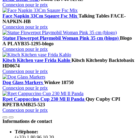
Connexion pour le prix
Face Napkin 33Cm Sqaure Fsc Mix
Talking Tables
FACE-
NAPKIN-HB
Connexion pour le prix
Statue Flowerpot Playmobil Woman Pink 35 cm (blogo)
Blogo
A
PLAYB35-1295-blogo
Connexion pour le prix
Kitsch Kitchen vase Frida Kahlo
Kitsch Kitchen
by Backtobasix
HD0674
Connexion pour le prix
Dog Glass Markers
Winkee
18750
Connexion pour le prix
Rpet Cappuccino Cup 230 Ml Il Panda
Quy Cup
by CPI
RPETBAMB25-523
Connexion pour le prix
Informations de contact
Téléphone:
(+33) 1 80 96 10 20