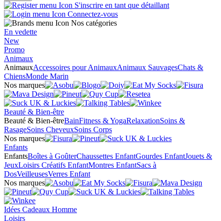
S'inscrire en tant que détaillant
Connectez-vous
Nos catégories
En vedette
New
Promo
Animaux
Animaux
Accessoires pour Animaux
Animaux Sauvages
Chats &
Chiens
Monde Marin
Nos marques
Beauté & Bien-être
Beauté & Bien-être
Bain
Fitness & Yoga
Relaxation
Soins &
Rasage
Soins Cheveux
Soins Corps
Nos marques
Enfants
Enfants
Boîtes à Goûter
Chaussettes Enfant
Gourdes Enfant
Jouets &
Jeux
Loisirs Créatifs Enfant
Montres Enfant
Sacs à
Dos
Veilleuses
Verres Enfant
Nos marques
Idées Cadeaux Homme
Loisirs