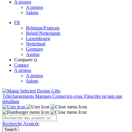
A propos
A propos
Salons
FR
Belgique/Français
België/Nederlands
Luxembourg
Nederland
Germany
Austria
Comparer (
)
Contact
A propos
A propos
Salons
Téléchargements
Marques
Connectez-vous
S'inscrire en tant que
détaillant
Recherche Avancée
Search