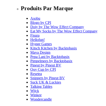
Produits Par Marque
Asobu
Blogo
by
CPI
Doiy
by
The Wow Effect Company
Eat My Socks
by
The Wow Effect Company
Fisura
Hellofun!
Hygge Games
Kitsch Kitchen
by
Backtobasix
Mava Design
Pepa Lani
by
Backtobasix
Pimpelmees
by
Backtobasix
Pineut
by
Pineut BV
Quy Cup
by
CPI
Resetea
Snippers
by
Pineut BV
Suck UK & Luckies
Talking Tables
Wijck
Winkee
Wondercandle