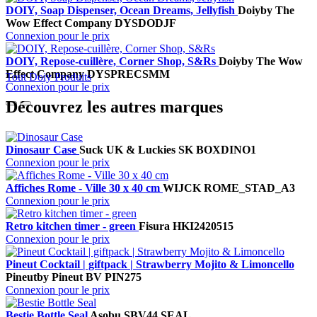
DOIY, Soap Dispenser, Ocean Dreams, Jellyfish
Doiy
by The
Wow Effect Company
DYSDODJF
Connexion pour le prix
DOIY, Repose-cuillère, Corner Shop, S&Rs
Doiy
by The Wow
Effect Company
DYSPRECSMM
Tout Doiy Produits
Connexion pour le prix
Découvrez les autres marques
Dinosaur Case
Suck UK & Luckies
SK BOXDINO1
Connexion pour le prix
Affiches Rome - Ville 30 x 40 cm
WIJCK
ROME_STAD_A3
Connexion pour le prix
Retro kitchen timer - green
Fisura
HKI2420515
Connexion pour le prix
Pineut Cocktail | giftpack | Strawberry Mojito & Limoncello
Pineut
by Pineut BV
PIN275
Connexion pour le prix
Bestie Bottle Seal
Asobu
SBV44 SEAL