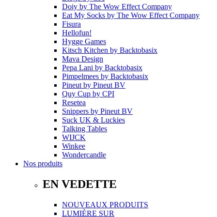
Doiy
by
The Wow Effect Company
Eat My Socks
by
The Wow Effect Company
Fisura
Hellofun!
Hygge Games
Kitsch Kitchen
by
Backtobasix
Mava Design
Pepa Lani
by
Backtobasix
Pimpelmees
by
Backtobasix
Pineut
by
Pineut BV
Quy Cup
by
CPI
Resetea
Snippers
by
Pineut BV
Suck UK & Luckies
Talking Tables
WIJCK
Winkee
Wondercandle
Nos produits
EN VEDETTE
NOUVEAUX PRODUITS
LUMIÈRE SUR