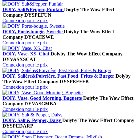
DOIY, Salt&Pepper, Funfair
Doiy
by The Wow Effect
Company
DYSPEFUN
Connexion pour le prix
DOIY, Porte-bougie, Sweetie
Doiy
by The Wow Effect
Company
DYCAHSWE
Connexion pour le prix
DOIY, Vase, XS, Chat
Doiy
by The Wow Effect Company
DYVASXSCAT
Connexion pour le prix
DOIY, Salière&Poivrière, Fast Food, Frites & Burger
Doiy
by
The Wow Effect Company
DYSPEFFFB
Connexion pour le prix
DOIY, Vase, Good Morning, Baguette
Doiy
by The Wow Effect
Company
DYVASGMBA
Connexion pour le prix
DOIY, Salt & Pepper, Daisy
Doiy
by The Wow Effect Company
DYSPEDARP
Connexion pour le prix