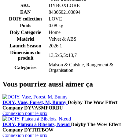
SKU
DYBOXLORE
EAN
8436602103894
DOIY collection
LOVE
Poids
0.08 kg
Doiy Catégorie
Home
Matériel
Velvet & ABS
Launch Season
2026.1
Dimensions du
13,5x5,5x13,7
produit
Maison & Cuisine, Rangement &
Catégories
Organisation
Vous pourriez aussi aimer ça
DOIY, Vase, Forest, M, Bunny
Doiy
by The Wow Effect
Company
DYVASMFORBU
Connexion pour le prix
DOIY, Plateau à Bibelots, Nœud
Doiy
by The Wow Effect
Company
DYTRTBOW
Connexion pour le prix