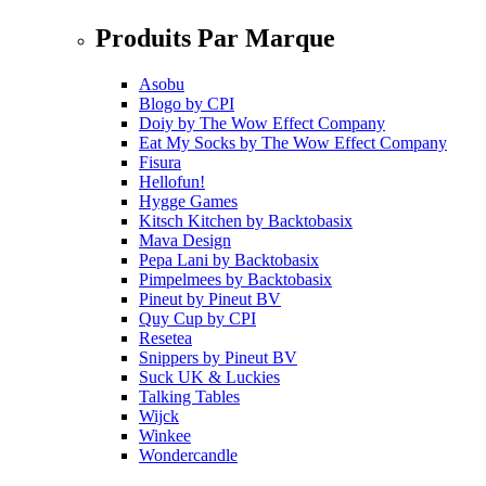
Produits Par Marque
Asobu
Blogo
by
CPI
Doiy
by
The Wow Effect Company
Eat My Socks
by
The Wow Effect Company
Fisura
Hellofun!
Hygge Games
Kitsch Kitchen
by
Backtobasix
Mava Design
Pepa Lani
by
Backtobasix
Pimpelmees
by
Backtobasix
Pineut
by
Pineut BV
Quy Cup
by
CPI
Resetea
Snippers
by
Pineut BV
Suck UK & Luckies
Talking Tables
Wijck
Winkee
Wondercandle