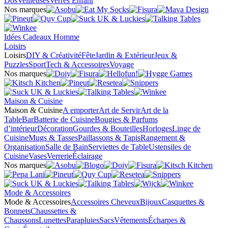
Dos
Veilleuses
Verres Enfant
Nos marques
Idées Cadeaux Homme
Loisirs
Loisirs
DIY & Créativité
Fête
Jardin & Extérieur
Jeux &
Puzzles
Sport
Tech & Accessoires
Voyage
Nos marques
Maison & Cuisine
Maison & Cuisine
A emporter
Art de Servir
Art de la
Table
Bar
Batterie de Cuisine
Bougies & Parfums
d’intérieur
Décoration
Gourdes & Bouteilles
Horloges
Linge de
Cuisine
Mugs & Tasses
Paillassons & Tapis
Rangement &
Organisation
Salle de Bain
Serviettes de Table
Ustensiles de
Cuisine
Vases
Verrerie
Éclairage
Nos marques
Mode & Accessoires
Mode & Accessoires
Accessoires Cheveux
Bijoux
Casquettes &
Bonnets
Chaussettes &
Chaussons
Lunettes
Parapluies
Sacs
Vêtements
Écharpes &