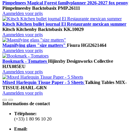
Pimpelmees Magical Forest familyplanner 2026-2027 fox peony
Pimpelmees
by Backtobasix
PMP.26111
Aanmelden voor prijs
Kitsch Kitchen bullet journal El Restaurante mexican summer
Kitsch Kitchen
by Backtobasix
KK.10029
Aanmelden voor prijs
Magnifying glass "size matters"
Fisura
HGI2621464
Aanmelden voor prijs
Bookmark - Tomatoes
Hijinx
by Designworks Collective
HJX085EU
Aanmelden voor prijs
Mixed Harlequin Tissue Paper - 5 Sheets
Talking Tables
MIX-
TISSUE-HARL-GRN
Aanmelden voor prijs
Informations de contact
Téléphone:
(+33) 1 80 96 10 20
Email: