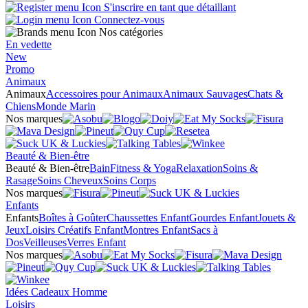
S'inscrire en tant que détaillant
Connectez-vous
Nos catégories
En vedette
New
Promo
Animaux
Animaux
Accessoires pour Animaux
Animaux Sauvages
Chats &
Chiens
Monde Marin
Nos marques
Beauté & Bien-être
Beauté & Bien-être
Bain
Fitness & Yoga
Relaxation
Soins &
Rasage
Soins Cheveux
Soins Corps
Nos marques
Enfants
Enfants
Boîtes à Goûter
Chaussettes Enfant
Gourdes Enfant
Jouets &
Jeux
Loisirs Créatifs Enfant
Montres Enfant
Sacs à
Dos
Veilleuses
Verres Enfant
Nos marques
Idées Cadeaux Homme
Loisirs