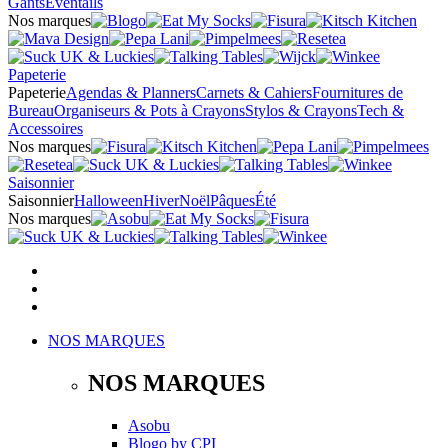
Gants
Éventails
Nos marques
Papeterie
Papeterie
Agendas & Planners
Carnets & Cahiers
Fournitures de
Bureau
Organiseurs & Pots à Crayons
Stylos & Crayons
Tech &
Accessoires
Nos marques
Saisonnier
Saisonnier
Halloween
Hiver
Noël
Pâques
Été
Nos marques
NOS MARQUES
NOS MARQUES
Asobu
Blogo
by
CPI