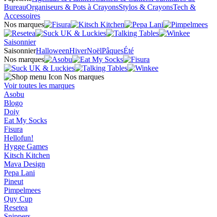
Bureau
Organiseurs & Pots à Crayons
Stylos & Crayons
Tech &
Accessoires
Nos marques
Saisonnier
Saisonnier
Halloween
Hiver
Noël
Pâques
Été
Nos marques
Nos marques
Voir toutes les marques
Asobu
Blogo
Doiy
Eat My Socks
Fisura
Hellofun!
Hygge Games
Kitsch Kitchen
Mava Design
Pepa Lani
Pineut
Pimpelmees
Quy Cup
Resetea
Snippers