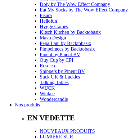
Doiy
by
The Wow Effect Company
Eat My Socks
by
The Wow Effect Company
Fisura
Hellofun!
Hygge Games
Kitsch Kitchen
by
Backtobasix
Mava Design
Pepa Lani
by
Backtobasix
Pimpelmees
by
Backtobasix
Pineut
by
Pineut BV
Quy Cup
by
CPI
Resetea
Snippers
by
Pineut BV
Suck UK & Luckies
Talking Tables
WIJCK
Winkee
Wondercandle
Nos produits
EN VEDETTE
NOUVEAUX PRODUITS
LUMIÈRE SUR