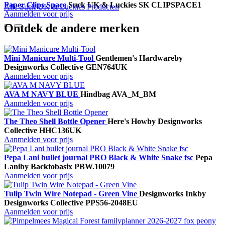
Paper Clips Space
Suck UK & Luckies
SK CLIPSPACE1
Alle Suck UK & Luckies Producten
Aanmelden voor prijs
Ontdek de andere merken
Mini Manicure Multi-Tool
Gentlemen's Hardware
by
Designworks Collective
GEN764UK
Aanmelden voor prijs
AVA M NAVY BLUE
Hindbag
AVA_M_BM
Aanmelden voor prijs
The Theo Shell Bottle Opener
Here's How
by Designworks
Collective
HHC136UK
Aanmelden voor prijs
Pepa Lani bullet journal PRO Black & White Snake fsc
Pepa
Lani
by Backtobasix
PBW.10079
Aanmelden voor prijs
Tulip Twin Wire Notepad - Green Vine
Designworks Ink
by
Designworks Collective
PPS56-2048EU
Aanmelden voor prijs