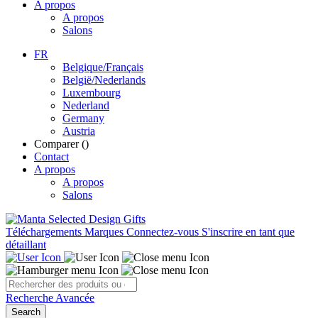
A propos
A propos
Salons
FR
Belgique/Français
België/Nederlands
Luxembourg
Nederland
Germany
Austria
Comparer (
)
Contact
A propos
A propos
Salons
Téléchargements
Marques
Connectez-vous
S'inscrire en tant que
détaillant
Recherche Avancée
Search