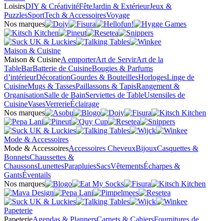
Loisirs
DIY & Créativité
Fête
Jardin & Extérieur
Jeux &
Puzzles
Sport
Tech & Accessoires
Voyage
Nos marques
Maison & Cuisine
Maison & Cuisine
A emporter
Art de Servir
Art de la
Table
Bar
Batterie de Cuisine
Bougies & Parfums
d’intérieur
Décoration
Gourdes & Bouteilles
Horloges
Linge de
Cuisine
Mugs & Tasses
Paillassons & Tapis
Rangement &
Organisation
Salle de Bain
Serviettes de Table
Ustensiles de
Cuisine
Vases
Verrerie
Éclairage
Nos marques
Mode & Accessoires
Mode & Accessoires
Accessoires Cheveux
Bijoux
Casquettes &
Bonnets
Chaussettes &
Chaussons
Lunettes
Parapluies
Sacs
Vêtements
Écharpes &
Gants
Éventails
Nos marques
Papeterie
Papeterie
Agendas & Planners
Carnets & Cahiers
Fournitures de