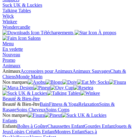
Suck UK & Luckies
Talking Tables
Wijck
Winkee
Wondercandle
Téléchargements
À propos
Salons
Menu
En vedette
Nouveau
Promo
Animaux
Animaux
Accessoires pour Animaux
Animaux Sauvages
Chats &
Chiens
Monde Marin
Nos marques
Beauté & Bien-être
Beauté & Bien-être
Bain
Fitness & Yoga
Relaxation
Soins &
Rasage
Soins Cheveux
Soins Corps
Nos marques
Enfants
Enfants
Boîtes à Goûter
Chaussettes Enfant
Gourdes Enfant
Jouets &
Jeux
Loisirs Créatifs Enfant
Montres Enfant
Sacs à