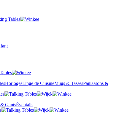
fant
les
Horloges
Linge de Cuisine
Mugs & Tasses
Paillassons &
 & Gants
Éventails