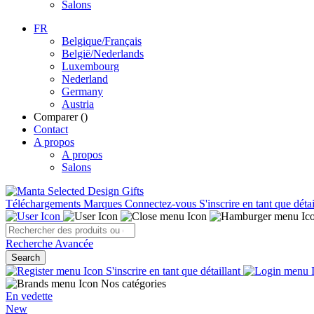
Salons
FR
Belgique/Français
België/Nederlands
Luxembourg
Nederland
Germany
Austria
Comparer (
)
Contact
A propos
A propos
Salons
Téléchargements
Marques
Connectez-vous
S'inscrire en tant que détai
Recherche Avancée
Search
S'inscrire en tant que détaillant
Nos catégories
En vedette
New