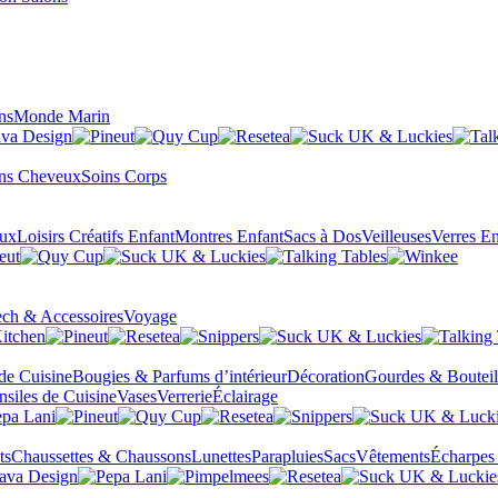
ns
Monde Marin
ns Cheveux
Soins Corps
eux
Loisirs Créatifs Enfant
Montres Enfant
Sacs à Dos
Veilleuses
Verres En
ch & Accessoires
Voyage
 de Cuisine
Bougies & Parfums d’intérieur
Décoration
Gourdes & Bouteil
nsiles de Cuisine
Vases
Verrerie
Éclairage
ts
Chaussettes & Chaussons
Lunettes
Parapluies
Sacs
Vêtements
Écharpes