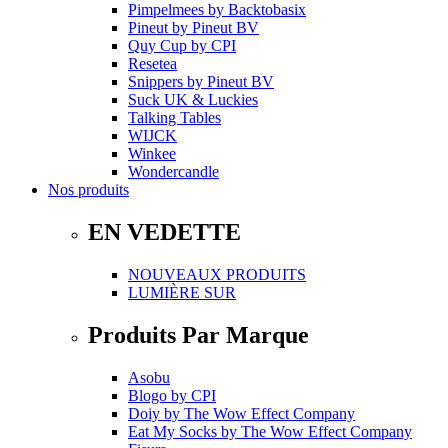
Pimpelmees
by
Backtobasix
Pineut
by
Pineut BV
Quy Cup
by
CPI
Resetea
Snippers
by
Pineut BV
Suck UK & Luckies
Talking Tables
WIJCK
Winkee
Wondercandle
Nos produits
EN VEDETTE
NOUVEAUX PRODUITS
LUMIÈRE SUR
Produits Par Marque
Asobu
Blogo
by
CPI
Doiy
by
The Wow Effect Company
Eat My Socks
by
The Wow Effect Company