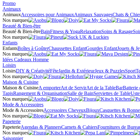
Promo
Animaux
Animaux
Accessoires pour Animaux
Animaux Sauvages
Chats & Chie
Nos marques
Beauté & Bien-être
Beauté & Bien-être
Bain
Fitness & Yoga
Relaxation
Soins & Rasage
Soi
Nos marques
Enfants
Enfants
Boîtes à Goûter
Chaussettes Enfant
Gourdes Enfant
Jouets & J
Nos marques
Idées Cadeaux Homme
Loisirs
Loisirs
DIY & Créativité
Fête
Jardin & Extérieur
Jeux & Puzzles
Sport
Te
Nos marques
Maison & Cuisine
Maison & Cuisine
A emporter
Art de Servir
Art de la Table
Bar
Batterie
Tapis
Rangement & Organisation
Salle de Bain
Serviettes de Table
Uste
Nos marques
Mode & Accessoires
Mode & Accessoires
Accessoires Cheveux
Bijoux
Casquettes & Bonne
Nos marques
Papeterie
Papeterie
Agendas & Planners
Carnets & Cahiers
Fournitures de Burea
Nos marques
Saisonnier