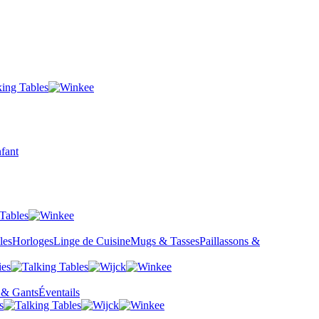
fant
les
Horloges
Linge de Cuisine
Mugs & Tasses
Paillassons &
 & Gants
Éventails