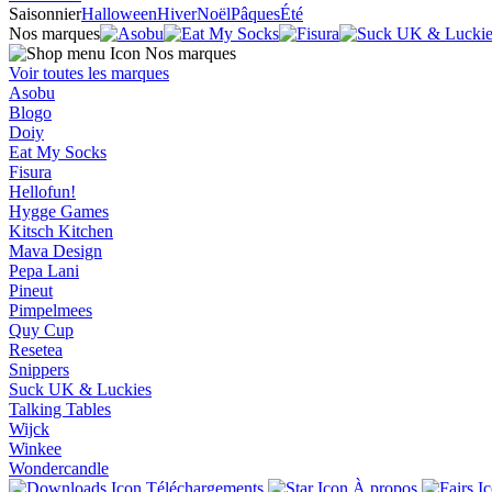
Saisonnier
Halloween
Hiver
Noël
Pâques
Été
Nos marques
Nos marques
Voir toutes les marques
Asobu
Blogo
Doiy
Eat My Socks
Fisura
Hellofun!
Hygge Games
Kitsch Kitchen
Mava Design
Pepa Lani
Pineut
Pimpelmees
Quy Cup
Resetea
Snippers
Suck UK & Luckies
Talking Tables
Wijck
Winkee
Wondercandle
Téléchargements
À propos