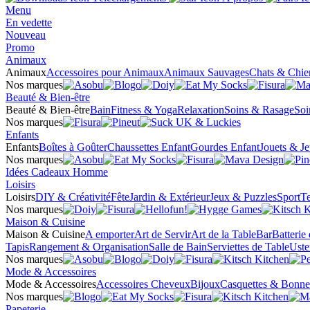
Menu
En vedette
Nouveau
Promo
Animaux
Animaux
Accessoires pour Animaux
Animaux Sauvages
Chats & Chie
Nos marques
Beauté & Bien-être
Beauté & Bien-être
Bain
Fitness & Yoga
Relaxation
Soins & Rasage
Soi
Nos marques
Enfants
Enfants
Boîtes à Goûter
Chaussettes Enfant
Gourdes Enfant
Jouets & J
Nos marques
Idées Cadeaux Homme
Loisirs
Loisirs
DIY & Créativité
Fête
Jardin & Extérieur
Jeux & Puzzles
Sport
Te
Nos marques
Maison & Cuisine
Maison & Cuisine
A emporter
Art de Servir
Art de la Table
Bar
Batterie
Tapis
Rangement & Organisation
Salle de Bain
Serviettes de Table
Uste
Nos marques
Mode & Accessoires
Mode & Accessoires
Accessoires Cheveux
Bijoux
Casquettes & Bonne
Nos marques
Papeterie