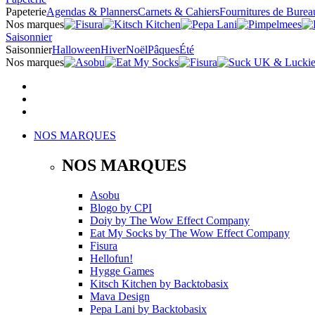
Papeterie
Agendas & Planners
Carnets & Cahiers
Fournitures de Burea
Nos marques
Saisonnier
Saisonnier
Halloween
Hiver
Noël
Pâques
Été
Nos marques
NOS MARQUES
NOS MARQUES
Asobu
Blogo
by
CPI
Doiy
by
The Wow Effect Company
Eat My Socks
by
The Wow Effect Company
Fisura
Hellofun!
Hygge Games
Kitsch Kitchen
by
Backtobasix
Mava Design
Pepa Lani
by
Backtobasix