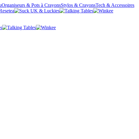
u
Organiseurs & Pots à Crayons
Stylos & Crayons
Tech & Accessoires