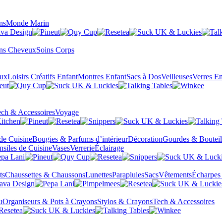
ns
Monde Marin
ns Cheveux
Soins Corps
eux
Loisirs Créatifs Enfant
Montres Enfant
Sacs à Dos
Veilleuses
Verres En
ch & Accessoires
Voyage
 de Cuisine
Bougies & Parfums d’intérieur
Décoration
Gourdes & Bouteil
nsiles de Cuisine
Vases
Verrerie
Éclairage
ts
Chaussettes & Chaussons
Lunettes
Parapluies
Sacs
Vêtements
Écharpes
u
Organiseurs & Pots à Crayons
Stylos & Crayons
Tech & Accessoires