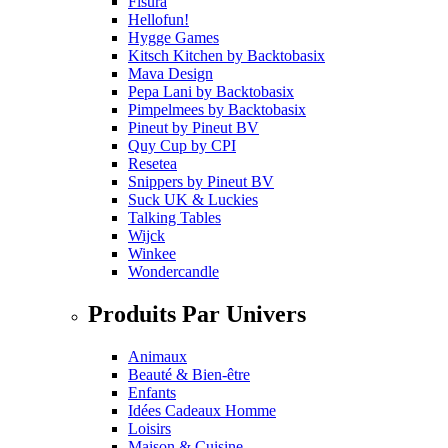
Fisura
Hellofun!
Hygge Games
Kitsch Kitchen
by
Backtobasix
Mava Design
Pepa Lani
by
Backtobasix
Pimpelmees
by
Backtobasix
Pineut
by
Pineut BV
Quy Cup
by
CPI
Resetea
Snippers
by
Pineut BV
Suck UK & Luckies
Talking Tables
Wijck
Winkee
Wondercandle
Produits Par Univers
Animaux
Beauté & Bien-être
Enfants
Idées Cadeaux Homme
Loisirs
Maison & Cuisine