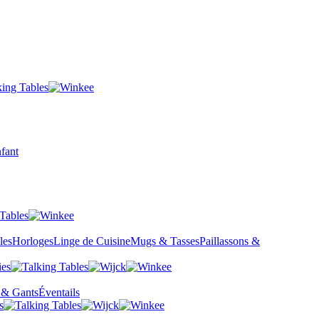
fant
les
Horloges
Linge de Cuisine
Mugs & Tasses
Paillassons &
 & Gants
Éventails