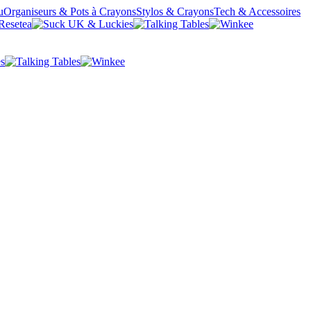
u
Organiseurs & Pots à Crayons
Stylos & Crayons
Tech & Accessoires