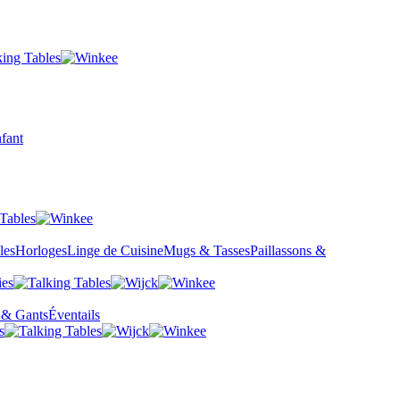
fant
les
Horloges
Linge de Cuisine
Mugs & Tasses
Paillassons &
 & Gants
Éventails