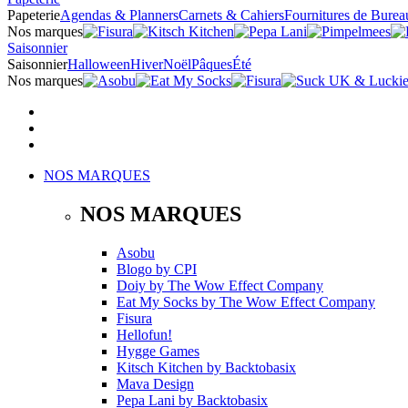
Papeterie
Agendas & Planners
Carnets & Cahiers
Fournitures de Burea
Nos marques
Saisonnier
Saisonnier
Halloween
Hiver
Noël
Pâques
Été
Nos marques
NOS MARQUES
NOS MARQUES
Asobu
Blogo
by
CPI
Doiy
by
The Wow Effect Company
Eat My Socks
by
The Wow Effect Company
Fisura
Hellofun!
Hygge Games
Kitsch Kitchen
by
Backtobasix
Mava Design
Pepa Lani
by
Backtobasix