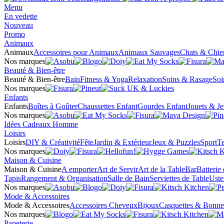
Menu
En vedette
Nouveau
Promo
Animaux
Animaux
Accessoires pour Animaux
Animaux Sauvages
Chats & Chie
Nos marques
Beauté & Bien-être
Beauté & Bien-être
Bain
Fitness & Yoga
Relaxation
Soins & Rasage
Soi
Nos marques
Enfants
Enfants
Boîtes à Goûter
Chaussettes Enfant
Gourdes Enfant
Jouets & J
Nos marques
Idées Cadeaux Homme
Loisirs
Loisirs
DIY & Créativité
Fête
Jardin & Extérieur
Jeux & Puzzles
Sport
Te
Nos marques
Maison & Cuisine
Maison & Cuisine
A emporter
Art de Servir
Art de la Table
Bar
Batterie
Tapis
Rangement & Organisation
Salle de Bain
Serviettes de Table
Uste
Nos marques
Mode & Accessoires
Mode & Accessoires
Accessoires Cheveux
Bijoux
Casquettes & Bonne
Nos marques
Papeterie