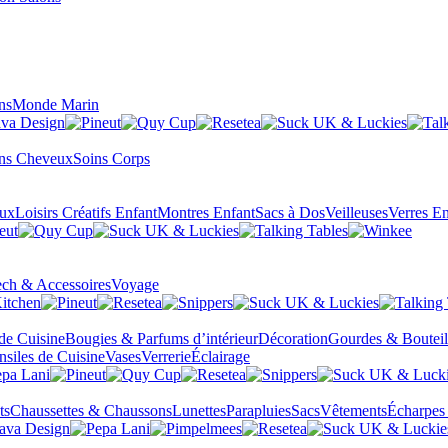
ns
Monde Marin
ns Cheveux
Soins Corps
eux
Loisirs Créatifs Enfant
Montres Enfant
Sacs à Dos
Veilleuses
Verres En
ch & Accessoires
Voyage
 de Cuisine
Bougies & Parfums d’intérieur
Décoration
Gourdes & Bouteil
nsiles de Cuisine
Vases
Verrerie
Éclairage
ts
Chaussettes & Chaussons
Lunettes
Parapluies
Sacs
Vêtements
Écharpes