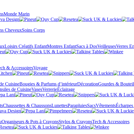
ns
Monde Marin
ns Cheveux
Soins Corps
eux
Loisirs Créatifs Enfant
Montres Enfant
Sacs à Dos
Veilleuses
Verres En
ch & Accessoires
Voyage
 de Cuisine
Bougies & Parfums d’intérieur
Décoration
Gourdes & Bouteil
nsiles de Cuisine
Vases
Verrerie
Éclairage
ts
Chaussettes & Chaussons
Lunettes
Parapluies
Sacs
Vêtements
Écharpes
u
Organiseurs & Pots à Crayons
Stylos & Crayons
Tech & Accessoires