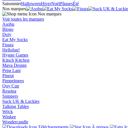
Saisonnier
Halloween
Hiver
Noël
Pâques
Été
Nos marques
Nos marques
Voir toutes les marques
Asobu
Blogo
Doiy
Eat My Socks
Fisura
Hellofun!
Hygge Games
Kitsch Kitchen
Mava Design
Pepa Lani
Pineut
Pimpelmees
Quy Cup
Resetea
Snippers
Suck UK & Luckies
Talking Tables
Wijck
Winkee
Wondercandle
Téléchargements
À propos