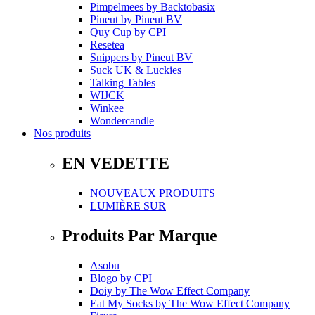
Pimpelmees
by
Backtobasix
Pineut
by
Pineut BV
Quy Cup
by
CPI
Resetea
Snippers
by
Pineut BV
Suck UK & Luckies
Talking Tables
WIJCK
Winkee
Wondercandle
Nos produits
EN VEDETTE
NOUVEAUX PRODUITS
LUMIÈRE SUR
Produits Par Marque
Asobu
Blogo
by
CPI
Doiy
by
The Wow Effect Company
Eat My Socks
by
The Wow Effect Company