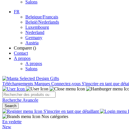
Salons
FR
Belgique/Français
België/Nederlands
Luxembourg
Nederland
Germany
Austria
Comparer (
)
Contact
A propos
A propos
Salons
Téléchargements
Marques
Connectez-vous
S'inscrire en tant que détai
Recherche Avancée
Search
S'inscrire en tant que détaillant
Nos catégories
En vedette
New