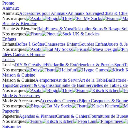
Promo
Animaux
Animaux
Accessoires pour Animaux
Animaux Sauvages
Chats & Chie
Nos marques
Beauté & Bien-être
Beauté & Bien-être
Bain
Fitness & Yoga
Relaxation
Soins & Rasage
Soi
Nos marques
Enfants
Enfants
Boîtes à Goûter
Chaussettes Enfant
Gourdes Enfant
Jouets & J
Nos marques
Idées Cadeaux Homme
Loisirs
Loisirs
DIY & Créativité
Fête
Jardin & Extérieur
Jeux & Puzzles
Sport
Te
Nos marques
Maison & Cuisine
Maison & Cuisine
A emporter
Art de Servir
Art de la Table
Bar
Batterie
Tapis
Rangement & Organisation
Salle de Bain
Serviettes de Table
Uste
Nos marques
Mode & Accessoires
Mode & Accessoires
Accessoires Cheveux
Bijoux
Casquettes & Bonne
Nos marques
Papeterie
Papeterie
Agendas & Planners
Carnets & Cahiers
Fournitures de Burea
Nos marques
Saisonnier