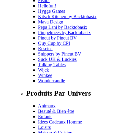
Fisura
Hellofun!
Hygge Games
Kitsch Kitchen
by
Backtobasix
Mava Design
Pepa Lani
by
Backtobasix
Pimpelmees
by
Backtobasix
Pineut
by
Pineut BV
Quy Cup
by
CPI
Resetea
Snippers
by
Pineut BV
Suck UK & Luckies
Talking Tables
Wijck
Winkee
Wondercandle
Produits Par Univers
Animaux
Beauté & Bien-être
Enfants
Idées Cadeaux Homme
Loisirs
Maison & Cuisine