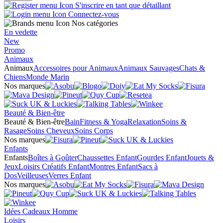
S'inscrire en tant que détaillant
Connectez-vous
Nos catégories
En vedette
New
Promo
Animaux
Animaux
Accessoires pour Animaux
Animaux Sauvages
Chats &
Chiens
Monde Marin
Nos marques
Beauté & Bien-être
Beauté & Bien-être
Bain
Fitness & Yoga
Relaxation
Soins &
Rasage
Soins Cheveux
Soins Corps
Nos marques
Enfants
Enfants
Boîtes à Goûter
Chaussettes Enfant
Gourdes Enfant
Jouets &
Jeux
Loisirs Créatifs Enfant
Montres Enfant
Sacs à
Dos
Veilleuses
Verres Enfant
Nos marques
Idées Cadeaux Homme
Loisirs