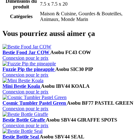
Dimensions du
7.5 x 7.5 x 20
produit
Maison & Cuisine, Gourdes & Bouteilles,
Catégories
Animaux, Monde Marin
Vous pourriez aussi aimer ça
Bestie Food Jar COW
Asobu
FC43 COW
Connexion pour le prix
Fuzzie Pip the pineapple
Asobu
SIC30 PIP
Connexion pour le prix
Mini Bestie Koala
Asobu
IBV44 KOALA
Connexion pour le prix
Cosmic Tumbler Pastel Green
Asobu
BF77 PASTEL GREEN
Connexion pour le prix
Bestie Bottle Giraffe
Asobu
SBV44 GIRAFFE SPOTS
Connexion pour le prix
Bestie Bottle Seal
Asobu
SBV44 SEAL