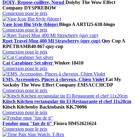
DOIY, Repose-cuillère, Nœud
Doiy
by The Wow Effect
Company
DYSPREBOW
Connexion pour le prix
Vase Icon Big Style (blogo)
Blogo A
ARTI25-638-blogo
Connexion pour le prix
Rpet Travel Mug 400 Ml Strawberry (quy cup)
Quy Cup A
RPETBAMB40-867-quy-cup
Connexion pour le prix
Cat Carabiner Set silver
Winkee
18410
Connexion pour le prix
EMS, Accessoires, Pinces à cheveux, Chien Violet
Eat My
Socks
by The Wow Effect Company
EMSACCHCDP
Connexion pour le prix
Kitsch Kitchen rectangular tin El Restaurante el chef 11x20cm
Kitsch Kitchen
by Backtobasix
KK.70096
Connexion pour le prix
Fondue mug "fan de ti"
Fisura
HMS2621624
Connexion pour le prix