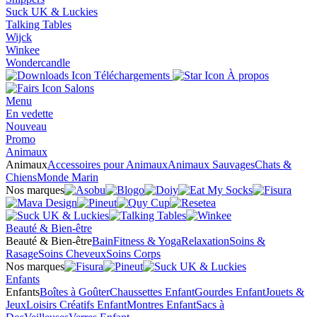
Suck UK & Luckies
Talking Tables
Wijck
Winkee
Wondercandle
Téléchargements
À propos
Salons
Menu
En vedette
Nouveau
Promo
Animaux
Animaux
Accessoires pour Animaux
Animaux Sauvages
Chats &
Chiens
Monde Marin
Nos marques
Beauté & Bien-être
Beauté & Bien-être
Bain
Fitness & Yoga
Relaxation
Soins &
Rasage
Soins Cheveux
Soins Corps
Nos marques
Enfants
Enfants
Boîtes à Goûter
Chaussettes Enfant
Gourdes Enfant
Jouets &
Jeux
Loisirs Créatifs Enfant
Montres Enfant
Sacs à