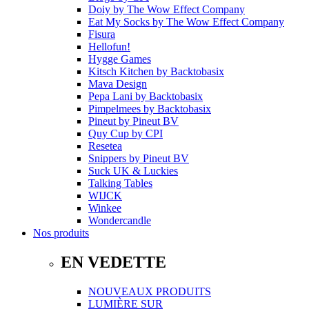
Doiy
by
The Wow Effect Company
Eat My Socks
by
The Wow Effect Company
Fisura
Hellofun!
Hygge Games
Kitsch Kitchen
by
Backtobasix
Mava Design
Pepa Lani
by
Backtobasix
Pimpelmees
by
Backtobasix
Pineut
by
Pineut BV
Quy Cup
by
CPI
Resetea
Snippers
by
Pineut BV
Suck UK & Luckies
Talking Tables
WIJCK
Winkee
Wondercandle
Nos produits
EN VEDETTE
NOUVEAUX PRODUITS
LUMIÈRE SUR