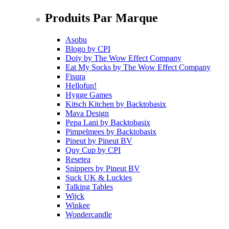
Produits Par Marque
Asobu
Blogo
by
CPI
Doiy
by
The Wow Effect Company
Eat My Socks
by
The Wow Effect Company
Fisura
Hellofun!
Hygge Games
Kitsch Kitchen
by
Backtobasix
Mava Design
Pepa Lani
by
Backtobasix
Pimpelmees
by
Backtobasix
Pineut
by
Pineut BV
Quy Cup
by
CPI
Resetea
Snippers
by
Pineut BV
Suck UK & Luckies
Talking Tables
Wijck
Winkee
Wondercandle