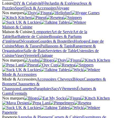
Loisirs
DIY & Créativité
Fête
Jardin & Extérieur
Jeux &
Puzzles
Sport
Tech & Accessoires
Voyage
Nos marques
Maison & Cuisine
Maison & Cuisine
A emporter
Art de Servir
Art de la
Table
Bar
Batterie de Cuisine
Bougies & Parfums
d’intérieur
Décoration
Gourdes & Bouteilles
Horloges
Linge de
Cuisine
Mugs & Tasses
Paillassons & Tapis
Rangement &
Organisation
Salle de Bain
Serviettes de Table
Ustensiles de
Cuisine
Vases
Verrerie
Éclairage
Nos marques
Mode & Accessoires
Mode & Accessoires
Accessoires Cheveux
Bijoux
Casquettes &
Bonnets
Chaussettes &
Chaussons
Lunettes
Parapluies
Sacs
Vêtements
Écharpes &
Gants
Éventails
Nos marques
Papeterie
Papeterie
Agendas & Planners
Carnets & Cahiers
Fournitures de