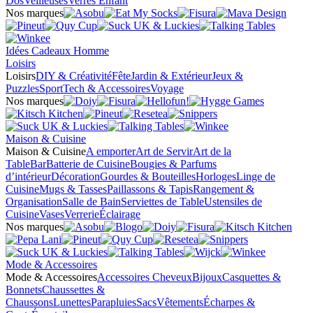
Dos
Veilleuses
Verres Enfant
Nos marques
Idées Cadeaux Homme
Loisirs
Loisirs
DIY & Créativité
Fête
Jardin & Extérieur
Jeux &
Puzzles
Sport
Tech & Accessoires
Voyage
Nos marques
Maison & Cuisine
Maison & Cuisine
A emporter
Art de Servir
Art de la
Table
Bar
Batterie de Cuisine
Bougies & Parfums
d’intérieur
Décoration
Gourdes & Bouteilles
Horloges
Linge de
Cuisine
Mugs & Tasses
Paillassons & Tapis
Rangement &
Organisation
Salle de Bain
Serviettes de Table
Ustensiles de
Cuisine
Vases
Verrerie
Éclairage
Nos marques
Mode & Accessoires
Mode & Accessoires
Accessoires Cheveux
Bijoux
Casquettes &
Bonnets
Chaussettes &
Chaussons
Lunettes
Parapluies
Sacs
Vêtements
Écharpes &