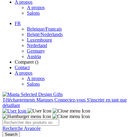
A propos
A propos
Salons
FR
Belgique/Français
België/Nederlands
Luxembourg
Nederland
Germany
Austria
Comparer (
)
Contact
A propos
A propos
Salons
Téléchargements
Marques
Connectez-vous
S'inscrire en tant que
détaillant
Recherche Avancée
Search