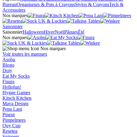
Bureau
Organiseurs & Pots à Crayons
Stylos & Crayons
Tech &
Accessoires
Nos marques
Saisonnier
Saisonnier
Halloween
Hiver
Noël
Pâques
Été
Nos marques
Nos marques
Voir toutes les marques
Asobu
Blogo
Doiy
Eat My Socks
Fisura
Hellofun!
Hygge Games
Kitsch Kitchen
Mava Design
Pepa Lani
Pineut
Pimpelmees
Quy Cup
Resetea
Snippers