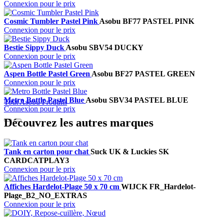
Connexion pour le prix
Cosmic Tumbler Pastel Pink
Asobu
BF77 PASTEL PINK
Connexion pour le prix
Bestie Sippy Duck
Asobu
SBV54 DUCKY
Connexion pour le prix
Aspen Bottle Pastel Green
Asobu
BF27 PASTEL GREEN
Connexion pour le prix
Metro Bottle Pastel Blue
Asobu
SBV34 PASTEL BLUE
Tout Asobu Produits
Connexion pour le prix
Découvrez les autres marques
Tank en carton pour chat
Suck UK & Luckies
SK
CARDCATPLAY3
Connexion pour le prix
Affiches Hardelot-Plage 50 x 70 cm
WIJCK
FR_Hardelot-
Plage_B2_NO_EXTRAS
Connexion pour le prix