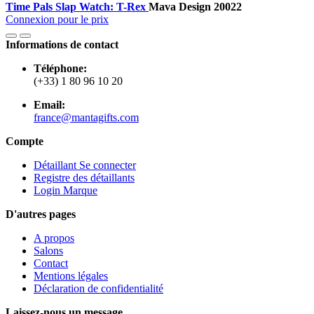
Time Pals Slap Watch: T-Rex
Mava Design
20022
Connexion pour le prix
Informations de contact
Téléphone:
(+33) 1 80 96 10 20
Email:
france@mantagifts.com
Compte
Détaillant Se connecter
Registre des détaillants
Login Marque
D'autres pages
A propos
Salons
Contact
Mentions légales
Déclaration de confidentialité
Laissez-nous un message