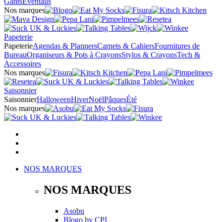
Gants
Éventails
Nos marques
Papeterie
Papeterie
Agendas & Planners
Carnets & Cahiers
Fournitures de
Bureau
Organiseurs & Pots à Crayons
Stylos & Crayons
Tech &
Accessoires
Nos marques
Saisonnier
Saisonnier
Halloween
Hiver
Noël
Pâques
Été
Nos marques
NOS MARQUES
NOS MARQUES
Asobu
Blogo
by
CPI