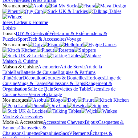
Dos
Veilleuses
Verres Enfant
Nos marques
Idées Cadeaux Homme
Loisirs
Loisirs
DIY & Créativité
Fête
Jardin & Extérieur
Jeux &
Puzzles
Sport
Tech & Accessoires
Voyage
Nos marques
Maison & Cuisine
Maison & Cuisine
A emporter
Art de Servir
Art de la
Table
Bar
Batterie de Cuisine
Bougies & Parfums
d’intérieur
Décoration
Gourdes & Bouteilles
Horloges
Linge de
Cuisine
Mugs & Tasses
Paillassons & Tapis
Rangement &
Organisation
Salle de Bain
Serviettes de Table
Ustensiles de
Cuisine
Vases
Verrerie
Éclairage
Nos marques
Mode & Accessoires
Mode & Accessoires
Accessoires Cheveux
Bijoux
Casquettes &
Bonnets
Chaussettes &
Chaussons
Lunettes
Parapluies
Sacs
Vêtements
Écharpes &