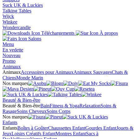
Suck UK & Luckies
Talking Tables
Wijck
Winkee
Wondercandle
Téléchargements
À propos
Salons
Menu
En vedette
Nouveau
Promo
Animaux
Animaux
Accessoires pour Animaux
Animaux Sauvages
Chats &
Chiens
Monde Marin
Nos marques
Beauté & Bien-être
Beauté & Bien-être
Bain
Fitness & Yoga
Relaxation
Soins &
Rasage
Soins Cheveux
Soins Corps
Nos marques
Enfants
Enfants
Boîtes à Goûter
Chaussettes Enfant
Gourdes Enfant
Jouets &
Jeux
Loisirs Créatifs Enfant
Montres Enfant
Sacs à