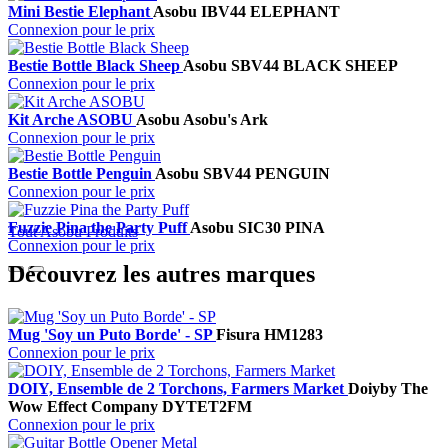
Mini Bestie Elephant
Asobu
IBV44 ELEPHANT
Connexion pour le prix
Bestie Bottle Black Sheep
Asobu
SBV44 BLACK SHEEP
Connexion pour le prix
Kit Arche ASOBU
Asobu
Asobu's Ark
Connexion pour le prix
Bestie Bottle Penguin
Asobu
SBV44 PENGUIN
Connexion pour le prix
Fuzzie Pina the Party Puff
Asobu
SIC30 PINA
Tout Asobu Produits
Connexion pour le prix
Découvrez les autres marques
Mug 'Soy un Puto Borde' - SP
Fisura
HM1283
Connexion pour le prix
DOIY, Ensemble de 2 Torchons, Farmers Market
Doiy
by The
Wow Effect Company
DYTET2FM
Connexion pour le prix