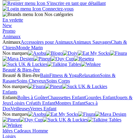
S'inscrire en tant que détaillant
Connectez-vous
Nos catégories
En vedette
New
Promo
Animaux
Animaux
Accessoires pour Animaux
Animaux Sauvages
Chats &
Chiens
Monde Marin
Nos marques
Beauté & Bien-être
Beauté & Bien-être
Bain
Fitness & Yoga
Relaxation
Soins &
Rasage
Soins Cheveux
Soins Corps
Nos marques
Enfants
Enfants
Boîtes à Goûter
Chaussettes Enfant
Gourdes Enfant
Jouets &
Jeux
Loisirs Créatifs Enfant
Montres Enfant
Sacs à
Dos
Veilleuses
Verres Enfant
Nos marques
Idées Cadeaux Homme
Loisirs