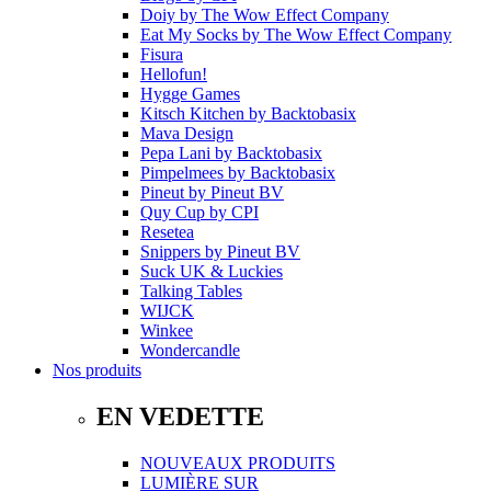
Doiy
by
The Wow Effect Company
Eat My Socks
by
The Wow Effect Company
Fisura
Hellofun!
Hygge Games
Kitsch Kitchen
by
Backtobasix
Mava Design
Pepa Lani
by
Backtobasix
Pimpelmees
by
Backtobasix
Pineut
by
Pineut BV
Quy Cup
by
CPI
Resetea
Snippers
by
Pineut BV
Suck UK & Luckies
Talking Tables
WIJCK
Winkee
Wondercandle
Nos produits
EN VEDETTE
NOUVEAUX PRODUITS
LUMIÈRE SUR