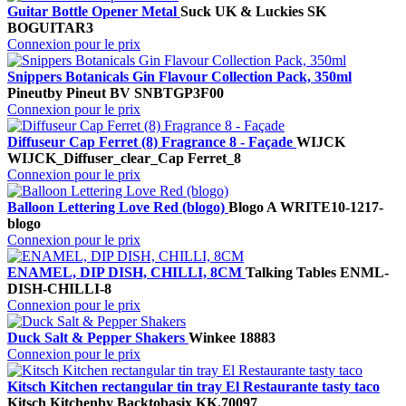
Guitar Bottle Opener Metal
Suck UK & Luckies
SK
BOGUITAR3
Connexion pour le prix
Snippers Botanicals Gin Flavour Collection Pack, 350ml
Pineut
by Pineut BV
SNBTGP3F00
Connexion pour le prix
Diffuseur Cap Ferret (8) Fragrance 8 - Façade
WIJCK
WIJCK_Diffuser_clear_Cap Ferret_8
Connexion pour le prix
Balloon Lettering Love Red (blogo)
Blogo A
WRITE10-1217-
blogo
Connexion pour le prix
ENAMEL, DIP DISH, CHILLI, 8CM
Talking Tables
ENML-
DISH-CHILLI-8
Connexion pour le prix
Duck Salt & Pepper Shakers
Winkee
18883
Connexion pour le prix
Kitsch Kitchen rectangular tin tray El Restaurante tasty taco
Kitsch Kitchen
by Backtobasix
KK.70097