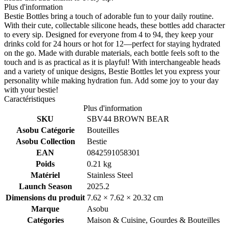
Plus d'information
Bestie Bottles bring a touch of adorable fun to your daily routine.
With their cute, collectable silicone heads, these bottles add character
to every sip. Designed for everyone from 4 to 94, they keep your
drinks cold for 24 hours or hot for 12—perfect for staying hydrated
on the go. Made with durable materials, each bottle feels soft to the
touch and is as practical as it is playful! With interchangeable heads
and a variety of unique designs, Bestie Bottles let you express your
personality while making hydration fun. Add some joy to your day
with your bestie!
Caractéristiques
Plus d'information
SKU
SBV44 BROWN BEAR
Asobu Catégorie
Bouteilles
Asobu Collection
Bestie
EAN
0842591058301
Poids
0.21 kg
Matériel
Stainless Steel
Launch Season
2025.2
Dimensions du produit
7.62 × 7.62 × 20.32 cm
Marque
Asobu
Catégories
Maison & Cuisine, Gourdes & Bouteilles