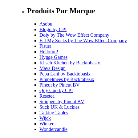
Produits Par Marque
Asobu
Blogo
by
CPI
Doiy
by
The Wow Effect Company
Eat My Socks
by
The Wow Effect Company
Fisura
Hellofun!
Hygge Games
Kitsch Kitchen
by
Backtobasix
Mava Design
Pepa Lani
by
Backtobasix
Pimpelmees
by
Backtobasix
Pineut
by
Pineut BV
Quy Cup
by
CPI
Resetea
Snippers
by
Pineut BV
Suck UK & Luckies
Talking Tables
Wijck
Winkee
Wondercandle