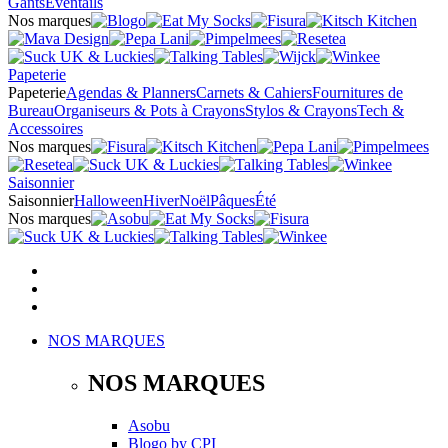
Gants
Éventails
Nos marques
Papeterie
Papeterie
Agendas & Planners
Carnets & Cahiers
Fournitures de
Bureau
Organiseurs & Pots à Crayons
Stylos & Crayons
Tech &
Accessoires
Nos marques
Saisonnier
Saisonnier
Halloween
Hiver
Noël
Pâques
Été
Nos marques
NOS MARQUES
NOS MARQUES
Asobu
Blogo
by
CPI