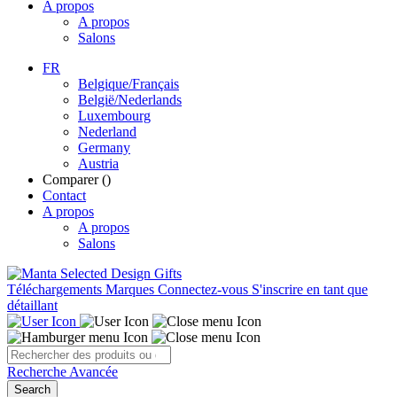
A propos
A propos
Salons
FR
Belgique/Français
België/Nederlands
Luxembourg
Nederland
Germany
Austria
Comparer (
)
Contact
A propos
A propos
Salons
Téléchargements
Marques
Connectez-vous
S'inscrire en tant que
détaillant
Recherche Avancée
Search