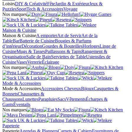
Loisirs
DIY & Créativité
Fête
Jardin & Extérieur
Jeux &
Puzzles
Sport
Tech & Accessoires
Voyage
Nos marques
Maison & Cuisine
Maison & Cuisine
A emporter
Art de Servir
Art de la
Table
Bar
Batterie de Cuisine
Bougies & Parfums
d’intérieur
Décoration
Gourdes & Bouteilles
Horloges
Linge de
Cuisine
Mugs & Tasses
Paillassons & Tapis
Rangement &
Organisation
Salle de Bain
Serviettes de Table
Ustensiles de
Cuisine
Vases
Verrerie
Éclairage
Nos marques
Mode & Accessoires
Mode & Accessoires
Accessoires Cheveux
Bijoux
Casquettes &
Bonnets
Chaussettes &
Chaussons
Lunettes
Parapluies
Sacs
Vêtements
Écharpes &
Gants
Éventails
Nos marques
Papeterie
Papeterie
Agendas & Planners
Carnets & Cahiers
Fournitures de