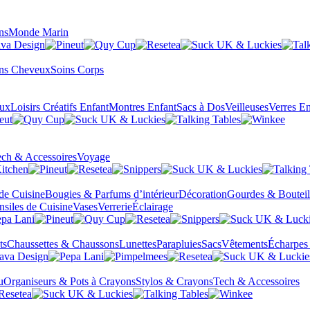
ns
Monde Marin
ns Cheveux
Soins Corps
eux
Loisirs Créatifs Enfant
Montres Enfant
Sacs à Dos
Veilleuses
Verres En
ch & Accessoires
Voyage
 de Cuisine
Bougies & Parfums d’intérieur
Décoration
Gourdes & Bouteil
nsiles de Cuisine
Vases
Verrerie
Éclairage
ts
Chaussettes & Chaussons
Lunettes
Parapluies
Sacs
Vêtements
Écharpes
u
Organiseurs & Pots à Crayons
Stylos & Crayons
Tech & Accessoires