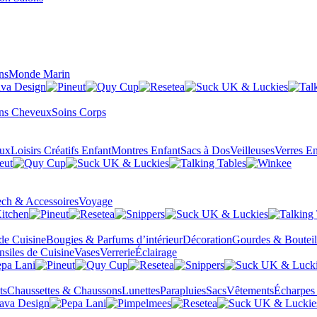
ns
Monde Marin
ns Cheveux
Soins Corps
eux
Loisirs Créatifs Enfant
Montres Enfant
Sacs à Dos
Veilleuses
Verres En
ch & Accessoires
Voyage
 de Cuisine
Bougies & Parfums d’intérieur
Décoration
Gourdes & Bouteil
nsiles de Cuisine
Vases
Verrerie
Éclairage
ts
Chaussettes & Chaussons
Lunettes
Parapluies
Sacs
Vêtements
Écharpes