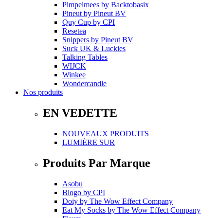
Pimpelmees
by
Backtobasix
Pineut
by
Pineut BV
Quy Cup
by
CPI
Resetea
Snippers
by
Pineut BV
Suck UK & Luckies
Talking Tables
WIJCK
Winkee
Wondercandle
Nos produits
EN VEDETTE
NOUVEAUX PRODUITS
LUMIÈRE SUR
Produits Par Marque
Asobu
Blogo
by
CPI
Doiy
by
The Wow Effect Company
Eat My Socks
by
The Wow Effect Company