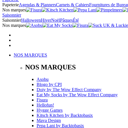
Papeterie
Agendas & Planners
Carnets & Cahiers
Fournitures de Burea
Nos marques
Saisonnier
Saisonnier
Halloween
Hiver
Noël
Pâques
Été
Nos marques
NOS MARQUES
NOS MARQUES
Asobu
Blogo
by
CPI
Doiy
by
The Wow Effect Company
Eat My Socks
by
The Wow Effect Company
Fisura
Hellofun!
Hygge Games
Kitsch Kitchen
by
Backtobasix
Mava Design
Pepa Lani
by
Backtobasix