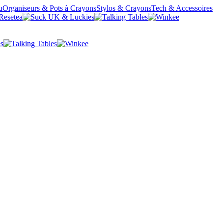
u
Organiseurs & Pots à Crayons
Stylos & Crayons
Tech & Accessoires