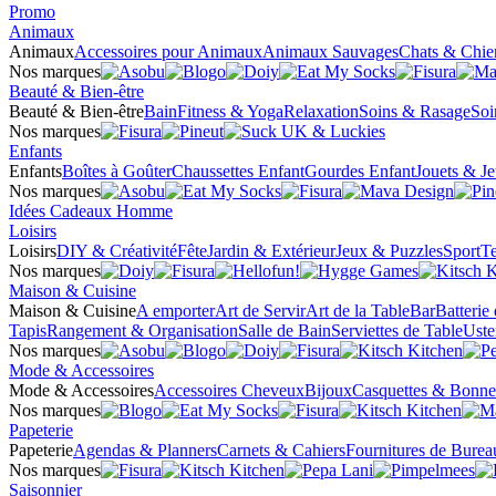
Promo
Animaux
Animaux
Accessoires pour Animaux
Animaux Sauvages
Chats & Chie
Nos marques
Beauté & Bien-être
Beauté & Bien-être
Bain
Fitness & Yoga
Relaxation
Soins & Rasage
Soi
Nos marques
Enfants
Enfants
Boîtes à Goûter
Chaussettes Enfant
Gourdes Enfant
Jouets & J
Nos marques
Idées Cadeaux Homme
Loisirs
Loisirs
DIY & Créativité
Fête
Jardin & Extérieur
Jeux & Puzzles
Sport
Te
Nos marques
Maison & Cuisine
Maison & Cuisine
A emporter
Art de Servir
Art de la Table
Bar
Batterie
Tapis
Rangement & Organisation
Salle de Bain
Serviettes de Table
Uste
Nos marques
Mode & Accessoires
Mode & Accessoires
Accessoires Cheveux
Bijoux
Casquettes & Bonne
Nos marques
Papeterie
Papeterie
Agendas & Planners
Carnets & Cahiers
Fournitures de Burea
Nos marques
Saisonnier