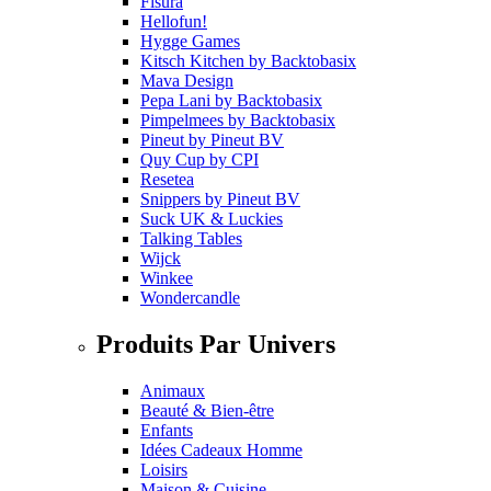
Fisura
Hellofun!
Hygge Games
Kitsch Kitchen
by
Backtobasix
Mava Design
Pepa Lani
by
Backtobasix
Pimpelmees
by
Backtobasix
Pineut
by
Pineut BV
Quy Cup
by
CPI
Resetea
Snippers
by
Pineut BV
Suck UK & Luckies
Talking Tables
Wijck
Winkee
Wondercandle
Produits Par Univers
Animaux
Beauté & Bien-être
Enfants
Idées Cadeaux Homme
Loisirs
Maison & Cuisine