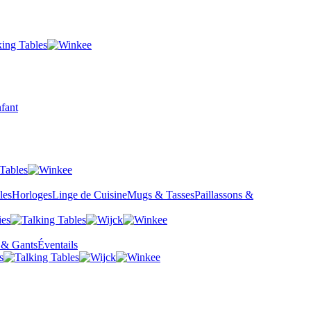
fant
les
Horloges
Linge de Cuisine
Mugs & Tasses
Paillassons &
 & Gants
Éventails