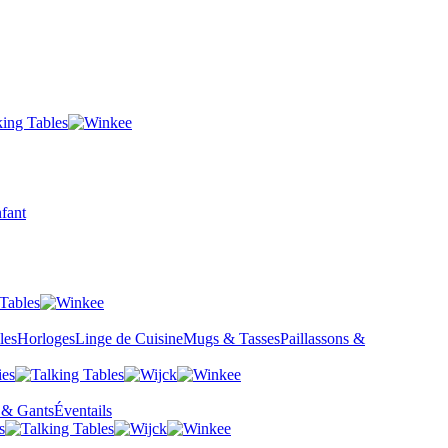
fant
les
Horloges
Linge de Cuisine
Mugs & Tasses
Paillassons &
 & Gants
Éventails