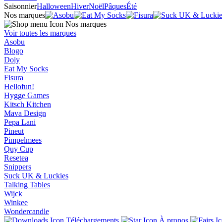
Saisonnier
Halloween
Hiver
Noël
Pâques
Été
Nos marques
Nos marques
Voir toutes les marques
Asobu
Blogo
Doiy
Eat My Socks
Fisura
Hellofun!
Hygge Games
Kitsch Kitchen
Mava Design
Pepa Lani
Pineut
Pimpelmees
Quy Cup
Resetea
Snippers
Suck UK & Luckies
Talking Tables
Wijck
Winkee
Wondercandle
Téléchargements
À propos