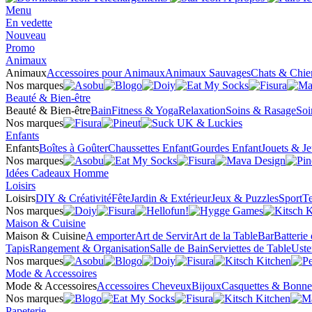
Menu
En vedette
Nouveau
Promo
Animaux
Animaux
Accessoires pour Animaux
Animaux Sauvages
Chats & Chie
Nos marques
Beauté & Bien-être
Beauté & Bien-être
Bain
Fitness & Yoga
Relaxation
Soins & Rasage
Soi
Nos marques
Enfants
Enfants
Boîtes à Goûter
Chaussettes Enfant
Gourdes Enfant
Jouets & J
Nos marques
Idées Cadeaux Homme
Loisirs
Loisirs
DIY & Créativité
Fête
Jardin & Extérieur
Jeux & Puzzles
Sport
Te
Nos marques
Maison & Cuisine
Maison & Cuisine
A emporter
Art de Servir
Art de la Table
Bar
Batterie
Tapis
Rangement & Organisation
Salle de Bain
Serviettes de Table
Uste
Nos marques
Mode & Accessoires
Mode & Accessoires
Accessoires Cheveux
Bijoux
Casquettes & Bonne
Nos marques
Papeterie