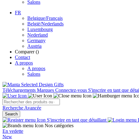
Salons
FR
Belgique/Français
België/Nederlands
Luxembourg
Nederland
Germany
Austria
Comparer (
)
Contact
A propos
A propos
Salons
Téléchargements
Marques
Connectez-vous
S'inscrire en tant que détai
Recherche Avancée
Search
S'inscrire en tant que détaillant
Nos catégories
En vedette
New