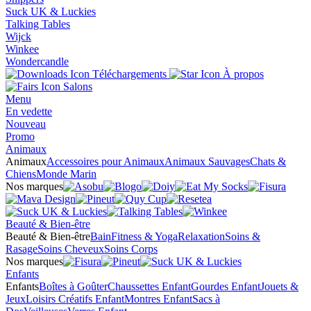
Suck UK & Luckies
Talking Tables
Wijck
Winkee
Wondercandle
Téléchargements
À propos
Salons
Menu
En vedette
Nouveau
Promo
Animaux
Animaux
Accessoires pour Animaux
Animaux Sauvages
Chats &
Chiens
Monde Marin
Nos marques
Beauté & Bien-être
Beauté & Bien-être
Bain
Fitness & Yoga
Relaxation
Soins &
Rasage
Soins Cheveux
Soins Corps
Nos marques
Enfants
Enfants
Boîtes à Goûter
Chaussettes Enfant
Gourdes Enfant
Jouets &
Jeux
Loisirs Créatifs Enfant
Montres Enfant
Sacs à