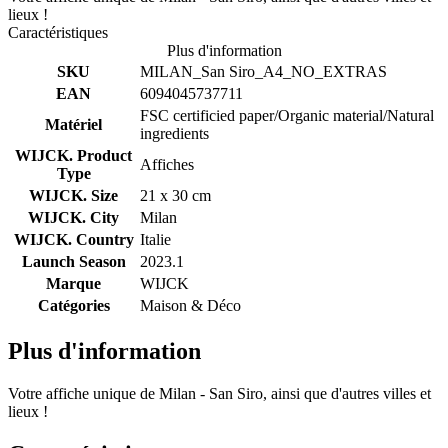
lieux !
Caractéristiques
Plus d'information
SKU
MILAN_San Siro_A4_NO_EXTRAS
EAN
6094045737711
FSC certificied paper/Organic material/Natural
Matériel
ingredients
WIJCK. Product
Affiches
Type
WIJCK. Size
21 x 30 cm
WIJCK. City
Milan
WIJCK. Country
Italie
Launch Season
2023.1
Marque
WIJCK
Catégories
Maison & Déco
Plus d'information
Votre affiche unique de Milan - San Siro, ainsi que d'autres villes et
lieux !