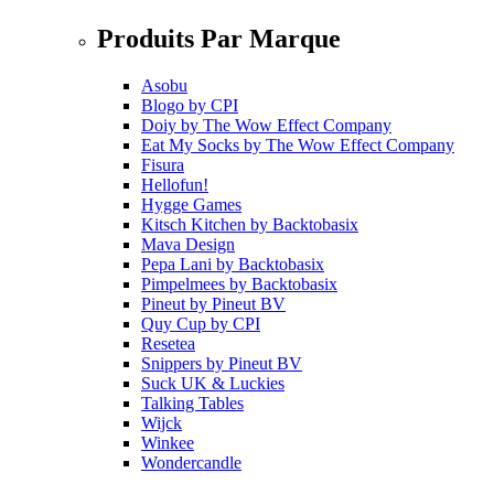
Produits Par Marque
Asobu
Blogo
by
CPI
Doiy
by
The Wow Effect Company
Eat My Socks
by
The Wow Effect Company
Fisura
Hellofun!
Hygge Games
Kitsch Kitchen
by
Backtobasix
Mava Design
Pepa Lani
by
Backtobasix
Pimpelmees
by
Backtobasix
Pineut
by
Pineut BV
Quy Cup
by
CPI
Resetea
Snippers
by
Pineut BV
Suck UK & Luckies
Talking Tables
Wijck
Winkee
Wondercandle