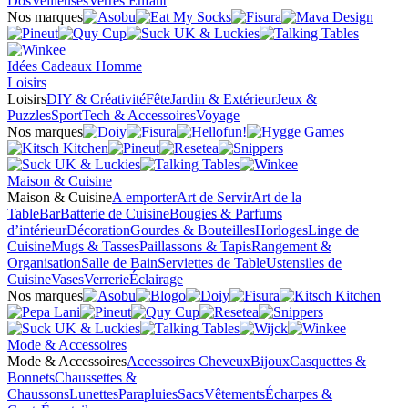
Dos
Veilleuses
Verres Enfant
Nos marques
Idées Cadeaux Homme
Loisirs
Loisirs
DIY & Créativité
Fête
Jardin & Extérieur
Jeux &
Puzzles
Sport
Tech & Accessoires
Voyage
Nos marques
Maison & Cuisine
Maison & Cuisine
A emporter
Art de Servir
Art de la
Table
Bar
Batterie de Cuisine
Bougies & Parfums
d’intérieur
Décoration
Gourdes & Bouteilles
Horloges
Linge de
Cuisine
Mugs & Tasses
Paillassons & Tapis
Rangement &
Organisation
Salle de Bain
Serviettes de Table
Ustensiles de
Cuisine
Vases
Verrerie
Éclairage
Nos marques
Mode & Accessoires
Mode & Accessoires
Accessoires Cheveux
Bijoux
Casquettes &
Bonnets
Chaussettes &
Chaussons
Lunettes
Parapluies
Sacs
Vêtements
Écharpes &