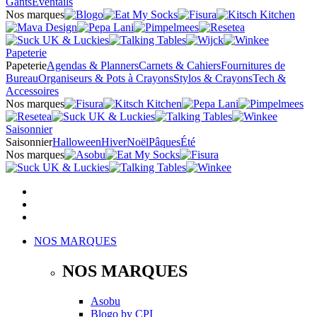
Gants
Éventails
Nos marques
Papeterie
Papeterie
Agendas & Planners
Carnets & Cahiers
Fournitures de
Bureau
Organiseurs & Pots à Crayons
Stylos & Crayons
Tech &
Accessoires
Nos marques
Saisonnier
Saisonnier
Halloween
Hiver
Noël
Pâques
Été
Nos marques
NOS MARQUES
NOS MARQUES
Asobu
Blogo
by
CPI