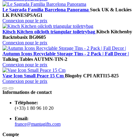
Le Sagrada Familia Barcelona Panorama
Suck UK & Luckies
LK PANESPSAG1
Connexion pour le prix
Kitsch Kitchen oilcloth triangular toiletrybag
Kitsch Kitchen
by
Backtobasix
BG0605
Connexion pour le prix
Autumn Icons Recyclable Storage Tins - 2 Pack | Fall Decor |
Talking Tables
AUTMN-TIN-2
Connexion pour le prix
Vase Icon Small Peace 15 Cm
Blogo
by CPI
ARTI15-825
Connexion pour le prix
Informations de contact
Téléphone:
(+33) 1 80 96 10 20
Email:
france@mantagifts.com
Compte