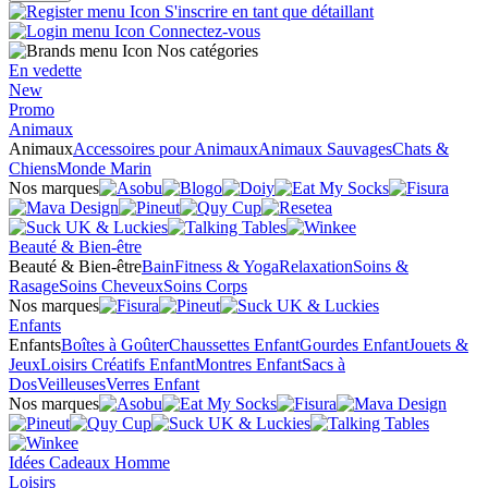
S'inscrire en tant que détaillant
Connectez-vous
Nos catégories
En vedette
New
Promo
Animaux
Animaux
Accessoires pour Animaux
Animaux Sauvages
Chats &
Chiens
Monde Marin
Nos marques
Beauté & Bien-être
Beauté & Bien-être
Bain
Fitness & Yoga
Relaxation
Soins &
Rasage
Soins Cheveux
Soins Corps
Nos marques
Enfants
Enfants
Boîtes à Goûter
Chaussettes Enfant
Gourdes Enfant
Jouets &
Jeux
Loisirs Créatifs Enfant
Montres Enfant
Sacs à
Dos
Veilleuses
Verres Enfant
Nos marques
Idées Cadeaux Homme
Loisirs