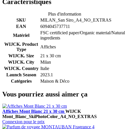
Caractéristiques
Plus d'information
SKU
MILAN_San Siro_A4_NO_EXTRAS
EAN
6094045737711
FSC certificied paper/Organic material/Natural
Matériel
ingredients
WIJCK. Product
Affiches
Type
WIJCK. Size
21 x 30 cm
WIJCK. City
Milan
WIJCK. Country
Italie
Launch Season
2023.1
Catégories
Maison & Déco
Vous pourriez aussi aimer ça
Affiches Mont Blanc 21 x 30 cm
WIJCK
Mont_Blanc_SkiPhotoColor_A4_NO_EXTRAS
Connexion pour le prix