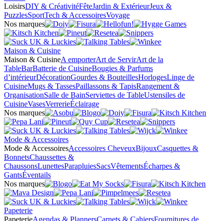
Loisirs
DIY & Créativité
Fête
Jardin & Extérieur
Jeux &
Puzzles
Sport
Tech & Accessoires
Voyage
Nos marques
Maison & Cuisine
Maison & Cuisine
A emporter
Art de Servir
Art de la
Table
Bar
Batterie de Cuisine
Bougies & Parfums
d’intérieur
Décoration
Gourdes & Bouteilles
Horloges
Linge de
Cuisine
Mugs & Tasses
Paillassons & Tapis
Rangement &
Organisation
Salle de Bain
Serviettes de Table
Ustensiles de
Cuisine
Vases
Verrerie
Éclairage
Nos marques
Mode & Accessoires
Mode & Accessoires
Accessoires Cheveux
Bijoux
Casquettes &
Bonnets
Chaussettes &
Chaussons
Lunettes
Parapluies
Sacs
Vêtements
Écharpes &
Gants
Éventails
Nos marques
Papeterie
Papeterie
Agendas & Planners
Carnets & Cahiers
Fournitures de