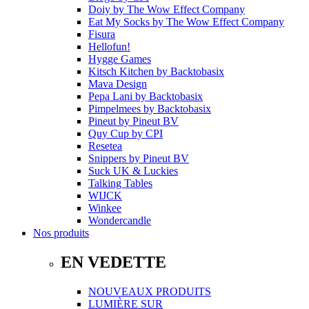
Doiy
by
The Wow Effect Company
Eat My Socks
by
The Wow Effect Company
Fisura
Hellofun!
Hygge Games
Kitsch Kitchen
by
Backtobasix
Mava Design
Pepa Lani
by
Backtobasix
Pimpelmees
by
Backtobasix
Pineut
by
Pineut BV
Quy Cup
by
CPI
Resetea
Snippers
by
Pineut BV
Suck UK & Luckies
Talking Tables
WIJCK
Winkee
Wondercandle
Nos produits
EN VEDETTE
NOUVEAUX PRODUITS
LUMIÈRE SUR