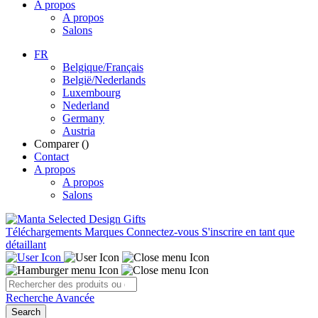
A propos
A propos
Salons
FR
Belgique/Français
België/Nederlands
Luxembourg
Nederland
Germany
Austria
Comparer (
)
Contact
A propos
A propos
Salons
Téléchargements
Marques
Connectez-vous
S'inscrire en tant que
détaillant
Recherche Avancée
Search