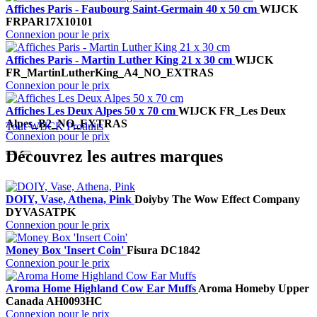
Affiches Paris - Faubourg Saint-Germain 40 x 50 cm
WIJCK
FRPAR17X10101
Connexion pour le prix
Affiches Paris - Martin Luther King 21 x 30 cm
WIJCK
FR_MartinLutherKing_A4_NO_EXTRAS
Connexion pour le prix
Affiches Les Deux Alpes 50 x 70 cm
WIJCK
FR_Les Deux
Alpes_B2_NO_EXTRAS
Tout WIJCK Produits
Connexion pour le prix
Découvrez les autres marques
DOIY, Vase, Athena, Pink
Doiy
by The Wow Effect Company
DYVASATPK
Connexion pour le prix
Money Box 'Insert Coin'
Fisura
DC1842
Connexion pour le prix
Aroma Home Highland Cow Ear Muffs
Aroma Home
by Upper
Canada
AH0093HC
Connexion pour le prix