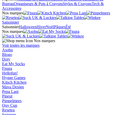
Bureau
Organiseurs & Pots à Crayons
Stylos & Crayons
Tech &
Accessoires
Nos marques
Saisonnier
Saisonnier
Halloween
Hiver
Noël
Pâques
Été
Nos marques
Nos marques
Voir toutes les marques
Asobu
Blogo
Doiy
Eat My Socks
Fisura
Hellofun!
Hygge Games
Kitsch Kitchen
Mava Design
Pepa Lani
Pineut
Pimpelmees
Quy Cup
Resetea
Snippers