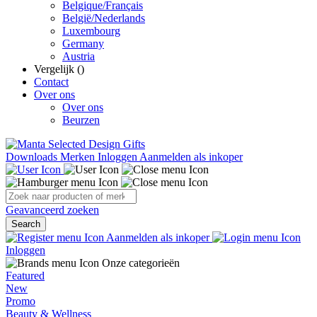
Belgique/Français
België/Nederlands
Luxembourg
Germany
Austria
Vergelijk (
)
Contact
Over ons
Over ons
Beurzen
Downloads
Merken
Inloggen
Aanmelden als inkoper
Geavanceerd zoeken
Search
Aanmelden als inkoper
Inloggen
Onze categorieën
Featured
New
Promo
Beauty & Wellness