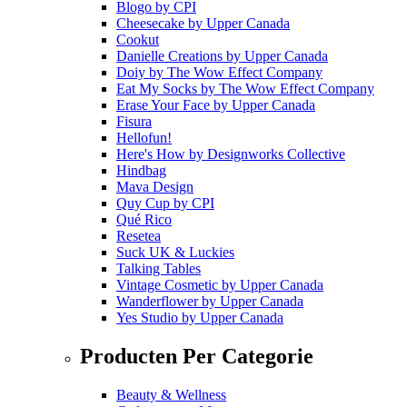
Blogo
by
CPI
Cheesecake
by
Upper Canada
Cookut
Danielle Creations
by
Upper Canada
Doiy
by
The Wow Effect Company
Eat My Socks
by
The Wow Effect Company
Erase Your Face
by
Upper Canada
Fisura
Hellofun!
Here's How
by
Designworks Collective
Hindbag
Mava Design
Quy Cup
by
CPI
Qué Rico
Resetea
Suck UK & Luckies
Talking Tables
Vintage Cosmetic
by
Upper Canada
Wanderflower
by
Upper Canada
Yes Studio
by
Upper Canada
Producten Per Categorie
Beauty & Wellness