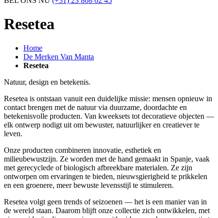
BEL ONS NU
(+31) 23 808 02 45
Resetea
Home
De Merken Van Manta
Resetea
Natuur, design en betekenis.
Resetea is ontstaan vanuit een duidelijke missie: mensen opnieuw in
contact brengen met de natuur via duurzame, doordachte en
betekenisvolle producten. Van kweeksets tot decoratieve objecten —
elk ontwerp nodigt uit om bewuster, natuurlijker en creatiever te
leven.
Onze producten combineren innovatie, esthetiek en
milieubewustzijn. Ze worden met de hand gemaakt in Spanje, vaak
met gerecyclede of biologisch afbreekbare materialen. Ze zijn
ontworpen om ervaringen te bieden, nieuwsgierigheid te prikkelen
en een groenere, meer bewuste levensstijl te stimuleren.
Resetea volgt geen trends of seizoenen — het is een manier van in
de wereld staan. Daarom blijft onze collectie zich ontwikkelen, met