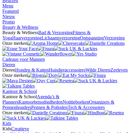
Beurzen
Menu
Featured
Nieuw
Promo
Beauty & Wellness
Beauty & Wellness
Bad & Verzorging
Fitness &
Yoga
Haarverzorging
Lichaamsverzorging
Ontspanning
Verzorging
Onze merken
Cadeaus voor Mannen
Dieren
Dieren
Honden & Katten
Huisdieraccessoires
Wilde Dieren
Zeeleven
Onze merken
Kantoor & School
Kantoor & School
Agenda’s &
Planners
Kantoorbenodigdheden
Notitieboeken
Organizers &
Pennenhouders
Pennen & Potloden
Tech & Accessoires
Onze merken
Kids
Kids
Creatieve