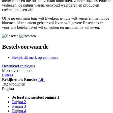
nieuwe ideeën die ons universum uitbreiden, zonder onze essentie te
verliezen: de natuur vieren, eenvoud waarderen en producten
creëren met een ziel.
Of je nu een mini-tuin wilt kweken, je huis wilt versieren met wilde
bloemen of een attent gebaar vol leven wilt geven: Resetea is er
voor wie betekenisvol wil schenken en met intentie wil leven.
Bestelvoorwaarde
Bekijk dit merk op een beurs
Download catalogus
Meer over dit merk
Filters
Bekijken als
Rooster
Lijst
192 Producten
Pagina
Je leest momenteel pagina
1
Pagina
2
Pagina
3
Pagina
4