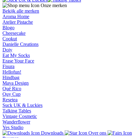
Onze merken
Bekijk alle merken
Aroma Home
Atelier Pistache
Blogo
Cheesecake
Cookut
Danielle Creations
Doiy
Eat My Socks
Erase Your Face
Fisura
Hellofun!
Hindbag
Mava Design
Qué Rico
Quy Cup
Resetea
Suck UK & Luckies
Talking Tables
Vintage Cosmetic
Wanderflower
Yes Studio
Downloads
Over ons