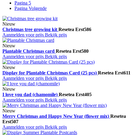
Pagina
5
Pagina
Volgende
Nieuw
Christmas tree growing kit
Resetea
Erst586
Aanmelden voor prijs
Bekijk prijs
Nieuw
Plantable Christmas card
Resetea
Erst580
Aanmelden voor prijs
Bekijk prijs
Nieuw
Display for Plantable Christmas Card (25 pcs)
Resetea
Erst611
Aanmelden voor prijs
Bekijk prijs
Nieuw
I love you dad (chamomile)
Resetea
Erst405
Aanmelden voor prijs
Bekijk prijs
Nieuw
Merry Christmas and Happy New Year (flower mix)
Resetea
Erst507
Aanmelden voor prijs
Bekijk prijs