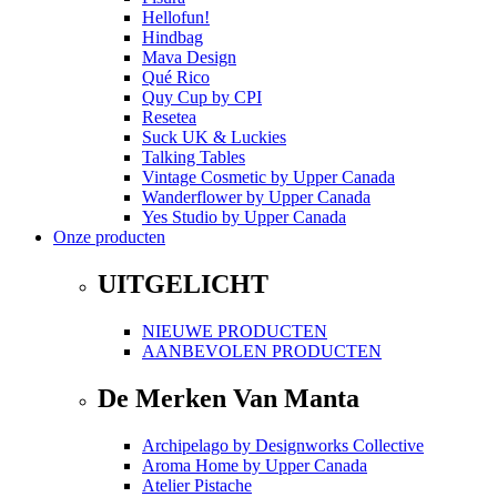
Hellofun!
Hindbag
Mava Design
Qué Rico
Quy Cup
by
CPI
Resetea
Suck UK & Luckies
Talking Tables
Vintage Cosmetic
by
Upper Canada
Wanderflower
by
Upper Canada
Yes Studio
by
Upper Canada
Onze producten
UITGELICHT
NIEUWE PRODUCTEN
AANBEVOLEN PRODUCTEN
De Merken Van Manta
Archipelago
by
Designworks Collective
Aroma Home
by
Upper Canada
Atelier Pistache