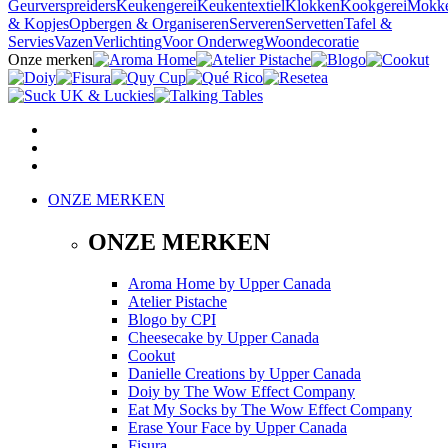
Geurverspreiders
Keukengerei
Keukentextiel
Klokken
Kookgerei
Mokk
& Kopjes
Opbergen & Organiseren
Serveren
Servetten
Tafel &
Servies
Vazen
Verlichting
Voor Onderweg
Woondecoratie
Onze merken
ONZE MERKEN
ONZE MERKEN
Aroma Home
by
Upper Canada
Atelier Pistache
Blogo
by
CPI
Cheesecake
by
Upper Canada
Cookut
Danielle Creations
by
Upper Canada
Doiy
by
The Wow Effect Company
Eat My Socks
by
The Wow Effect Company
Erase Your Face
by
Upper Canada
Fisura