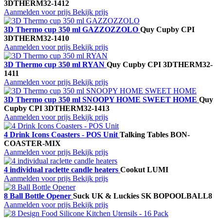
3DTHERM32-1412
Aanmelden voor prijs
Bekijk prijs
3D Thermo cup 350 ml GAZZOZZOLO
Quy Cup
by CPI
3DTHERM32-1410
Aanmelden voor prijs
Bekijk prijs
3D Thermo cup 350 ml RYAN
Quy Cup
by CPI
3DTHERM32-
1411
Aanmelden voor prijs
Bekijk prijs
3D Thermo cup 350 ml SNOOPY HOME SWEET HOME
Quy
Cup
by CPI
3DTHERM32-1413
Aanmelden voor prijs
Bekijk prijs
4 Drink Icons Coasters - POS Unit
Talking Tables
BON-
COASTER-MIX
Aanmelden voor prijs
Bekijk prijs
4 individual raclette candle heaters
Cookut
LUMI
Aanmelden voor prijs
Bekijk prijs
8 Ball Bottle Opener
Suck UK & Luckies
SK BOPOOLBALL8
Aanmelden voor prijs
Bekijk prijs