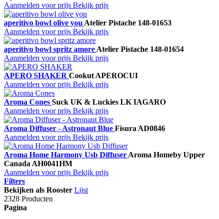
Aanmelden voor prijs
Bekijk prijs
aperitivo bowl olive you
Atelier Pistache
148-01653
Aanmelden voor prijs
Bekijk prijs
aperitivo bowl spritz amore
Atelier Pistache
148-01654
Aanmelden voor prijs
Bekijk prijs
APERO SHAKER
Cookut
APEROCUI
Aanmelden voor prijs
Bekijk prijs
Aroma Cones
Suck UK & Luckies
LK IAGARO
Aanmelden voor prijs
Bekijk prijs
Aroma Diffuser - Astronaut Blue
Fisura
AD0846
Aanmelden voor prijs
Bekijk prijs
Aroma Home Harmony Usb Diffuser
Aroma Home
by Upper
Canada
AH0041HM
Aanmelden voor prijs
Bekijk prijs
Filters
Bekijken als
Rooster
Lijst
2328 Producten
Pagina