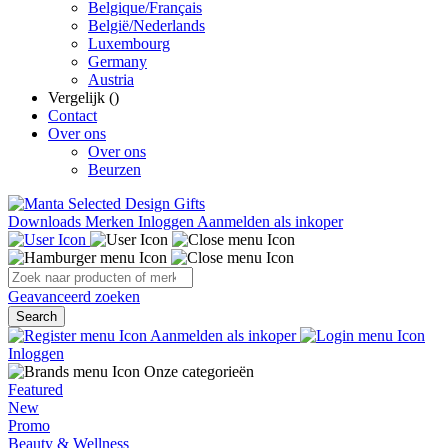
Belgique/Français
België/Nederlands
Luxembourg
Germany
Austria
Vergelijk (
)
Contact
Over ons
Over ons
Beurzen
Downloads
Merken
Inloggen
Aanmelden als inkoper
Geavanceerd zoeken
Search
Aanmelden als inkoper
Inloggen
Onze categorieën
Featured
New
Promo
Beauty & Wellness