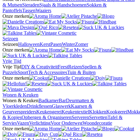
& Mutsen
Sieraden
Sjaals & Handschoenen
Sokken &
Pantoffels
Tassen
Waaiers
Onze merken
Seizoen
Seizoen
Halloween
Kerst
Pasen
Winter
Zomer
Onze merken
Vrije Tijd
Vrije Tijd
DIY & Creativiteit
Feest
Reizen
Spellen &
Puzzels
Sport
Tech & Accessoires
Tuin & Buiten
Onze merken
Wonen & Keuken
Wonen & Keuken
Badkamer
Bar
Deurmatten &
Vloerkleden
Drinkflessen
Glaswerk
Kaarsen &
Geurverspreiders
Keukengerei
Keukentextiel
Klokken
Kookgerei
Mokk
& Kopjes
Opbergen & Organiseren
Serveren
Servetten
Tafel &
Servies
Vazen
Verlichting
Voor Onderweg
Woondecoratie
Onze merken