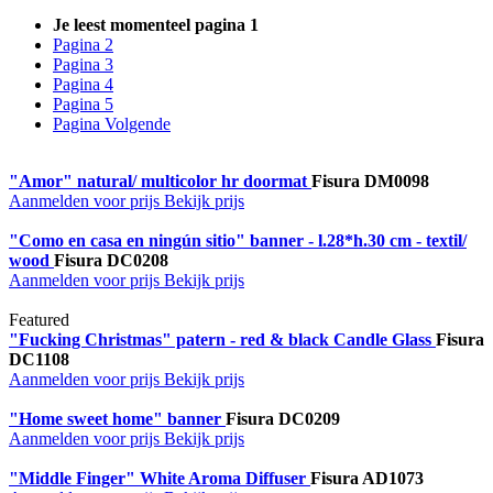
Je leest momenteel pagina
1
Pagina
2
Pagina
3
Pagina
4
Pagina
5
Pagina
Volgende
"Amor" natural/ multicolor hr doormat
Fisura
DM0098
Aanmelden voor prijs
Bekijk prijs
"Como en casa en ningún sitio" banner - l.28*h.30 cm - textil/
wood
Fisura
DC0208
Aanmelden voor prijs
Bekijk prijs
Featured
"Fucking Christmas" patern - red & black Candle Glass
Fisura
DC1108
Aanmelden voor prijs
Bekijk prijs
"Home sweet home" banner
Fisura
DC0209
Aanmelden voor prijs
Bekijk prijs
"Middle Finger" White Aroma Diffuser
Fisura
AD1073