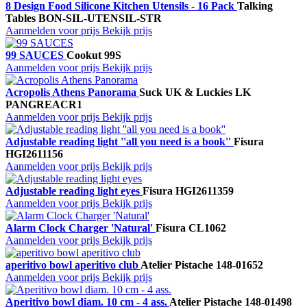
8 Design Food Silicone Kitchen Utensils - 16 Pack
Talking
Tables
BON-SIL-UTENSIL-STR
Aanmelden voor prijs
Bekijk prijs
99 SAUCES
Cookut
99S
Aanmelden voor prijs
Bekijk prijs
Acropolis Athens Panorama
Suck UK & Luckies
LK
PANGREACR1
Aanmelden voor prijs
Bekijk prijs
Adjustable reading light ''all you need is a book''
Fisura
HGI2611156
Aanmelden voor prijs
Bekijk prijs
Adjustable reading light eyes
Fisura
HGI2611359
Aanmelden voor prijs
Bekijk prijs
Alarm Clock Charger 'Natural'
Fisura
CL1062
Aanmelden voor prijs
Bekijk prijs
aperitivo bowl aperitivo club
Atelier Pistache
148-01652
Aanmelden voor prijs
Bekijk prijs
Aperitivo bowl diam. 10 cm - 4 ass.
Atelier Pistache
148-01498