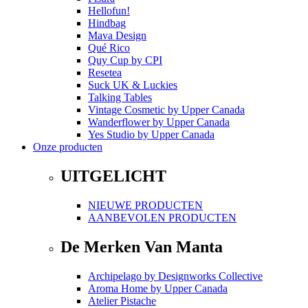
Hellofun!
Hindbag
Mava Design
Qué Rico
Quy Cup
by
CPI
Resetea
Suck UK & Luckies
Talking Tables
Vintage Cosmetic
by
Upper Canada
Wanderflower
by
Upper Canada
Yes Studio
by
Upper Canada
Onze producten
UITGELICHT
NIEUWE PRODUCTEN
AANBEVOLEN PRODUCTEN
De Merken Van Manta
Archipelago
by
Designworks Collective
Aroma Home
by
Upper Canada
Atelier Pistache