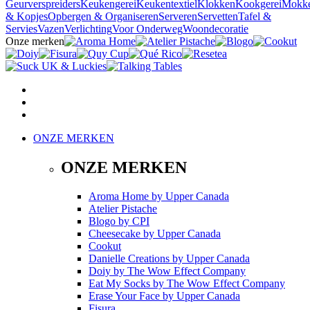
Geurverspreiders
Keukengerei
Keukentextiel
Klokken
Kookgerei
Mokk
& Kopjes
Opbergen & Organiseren
Serveren
Servetten
Tafel &
Servies
Vazen
Verlichting
Voor Onderweg
Woondecoratie
Onze merken
ONZE MERKEN
ONZE MERKEN
Aroma Home
by
Upper Canada
Atelier Pistache
Blogo
by
CPI
Cheesecake
by
Upper Canada
Cookut
Danielle Creations
by
Upper Canada
Doiy
by
The Wow Effect Company
Eat My Socks
by
The Wow Effect Company
Erase Your Face
by
Upper Canada
Fisura