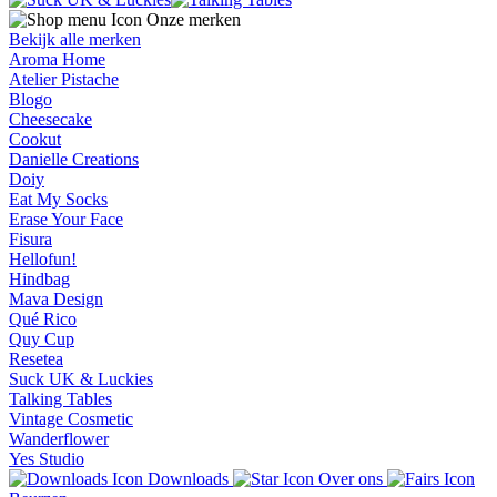
Onze merken
Bekijk alle merken
Aroma Home
Atelier Pistache
Blogo
Cheesecake
Cookut
Danielle Creations
Doiy
Eat My Socks
Erase Your Face
Fisura
Hellofun!
Hindbag
Mava Design
Qué Rico
Quy Cup
Resetea
Suck UK & Luckies
Talking Tables
Vintage Cosmetic
Wanderflower
Yes Studio
Downloads
Over ons