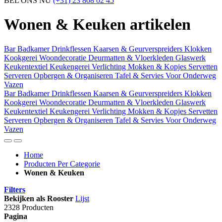
BEL ONS NU
(+31) 23 808 02 45
Wonen & Keuken artikelen
Bar
Badkamer
Drinkflessen
Kaarsen & Geurverspreiders
Klokken
Kookgerei
Woondecoratie
Deurmatten & Vloerkleden
Glaswerk
Keukentextiel
Keukengerei
Verlichting
Mokken & Kopjes
Servetten
Serveren
Opbergen & Organiseren
Tafel & Servies
Voor Onderweg
Vazen
Bar
Badkamer
Drinkflessen
Kaarsen & Geurverspreiders
Klokken
Kookgerei
Woondecoratie
Deurmatten & Vloerkleden
Glaswerk
Keukentextiel
Keukengerei
Verlichting
Mokken & Kopjes
Servetten
Serveren
Opbergen & Organiseren
Tafel & Servies
Voor Onderweg
Vazen
Home
Producten Per Categorie
Wonen & Keuken
Filters
Bekijken als
Rooster
Lijst
2328 Producten
Pagina