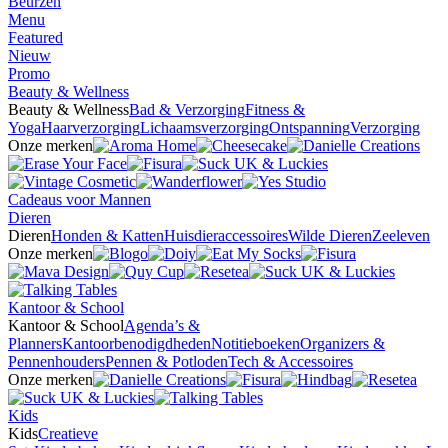
Beurzen
Menu
Featured
Nieuw
Promo
Beauty & Wellness
Beauty & Wellness
Bad & Verzorging
Fitness &
Yoga
Haarverzorging
Lichaamsverzorging
Ontspanning
Verzorging
Onze merken
Cadeaus voor Mannen
Dieren
Dieren
Honden & Katten
Huisdieraccessoires
Wilde Dieren
Zeeleven
Onze merken
Kantoor & School
Kantoor & School
Agenda’s &
Planners
Kantoorbenodigdheden
Notitieboeken
Organizers &
Pennenhouders
Pennen & Potloden
Tech & Accessoires
Onze merken
Kids
Kids
Creatieve