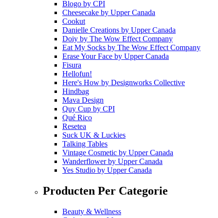
Blogo
by
CPI
Cheesecake
by
Upper Canada
Cookut
Danielle Creations
by
Upper Canada
Doiy
by
The Wow Effect Company
Eat My Socks
by
The Wow Effect Company
Erase Your Face
by
Upper Canada
Fisura
Hellofun!
Here's How
by
Designworks Collective
Hindbag
Mava Design
Quy Cup
by
CPI
Qué Rico
Resetea
Suck UK & Luckies
Talking Tables
Vintage Cosmetic
by
Upper Canada
Wanderflower
by
Upper Canada
Yes Studio
by
Upper Canada
Producten Per Categorie
Beauty & Wellness