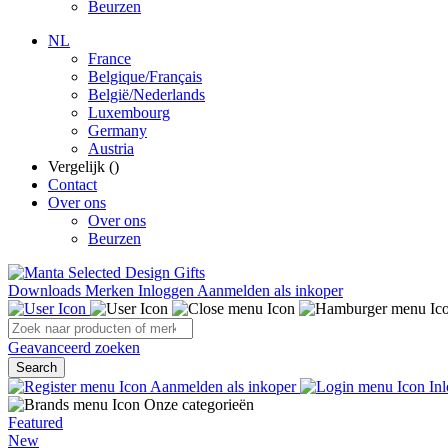
Beurzen
NL
France
Belgique/Français
België/Nederlands
Luxembourg
Germany
Austria
Vergelijk (
)
Contact
Over ons
Over ons
Beurzen
Downloads
Merken
Inloggen
Aanmelden als inkoper
Geavanceerd zoeken
Search
Aanmelden als inkoper
Inl
Onze categorieën
Featured
New