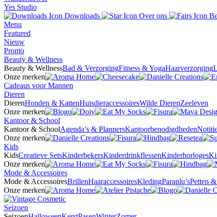
Yes Studio
Downloads
Over ons
Be
Menu
Featured
Nieuw
Promo
Beauty & Wellness
Beauty & Wellness
Bad & Verzorging
Fitness & Yoga
Haarverzorging
L
Onze merken
Cadeaus voor Mannen
Dieren
Dieren
Honden & Katten
Huisdieraccessoires
Wilde Dieren
Zeeleven
Onze merken
Kantoor & School
Kantoor & School
Agenda’s & Planners
Kantoorbenodigdheden
Notit
Onze merken
Kids
Kids
Creatieve Sets
Kinderbekers
Kinderdrinkflessen
Kinderhorloges
Ki
Onze merken
Mode & Accessoires
Mode & Accessoires
Brillen
Haaraccessoires
Kleding
Paraplu’s
Petten 
Onze merken
Seizoen
Seizoen
Halloween
Kerst
Pasen
Winter
Zomer