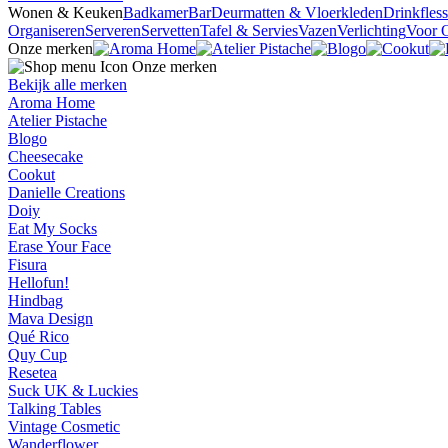
Wonen & Keuken
Badkamer
Bar
Deurmatten & Vloerkleden
Drinkfles
Organiseren
Serveren
Servetten
Tafel & Servies
Vazen
Verlichting
Voor 
Onze merken
Onze merken
Bekijk alle merken
Aroma Home
Atelier Pistache
Blogo
Cheesecake
Cookut
Danielle Creations
Doiy
Eat My Socks
Erase Your Face
Fisura
Hellofun!
Hindbag
Mava Design
Qué Rico
Quy Cup
Resetea
Suck UK & Luckies
Talking Tables
Vintage Cosmetic
Wanderflower