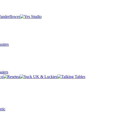
oires
aiers