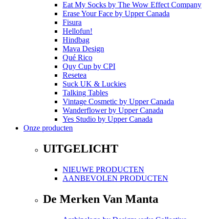
Eat My Socks
by
The Wow Effect Company
Erase Your Face
by
Upper Canada
Fisura
Hellofun!
Hindbag
Mava Design
Qué Rico
Quy Cup
by
CPI
Resetea
Suck UK & Luckies
Talking Tables
Vintage Cosmetic
by
Upper Canada
Wanderflower
by
Upper Canada
Yes Studio
by
Upper Canada
Onze producten
UITGELICHT
NIEUWE PRODUCTEN
AANBEVOLEN PRODUCTEN
De Merken Van Manta