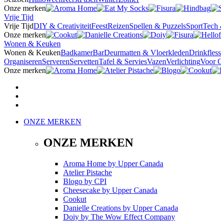
Onze merken
Vrije Tijd
Vrije Tijd
DIY & Creativiteit
Feest
Reizen
Spellen & Puzzels
Sport
Tech 
Onze merken
Wonen & Keuken
Wonen & Keuken
Badkamer
Bar
Deurmatten & Vloerkleden
Drinkfles
Organiseren
Serveren
Servetten
Tafel & Servies
Vazen
Verlichting
Voor 
Onze merken
ONZE MERKEN
ONZE MERKEN
Aroma Home
by
Upper Canada
Atelier Pistache
Blogo
by
CPI
Cheesecake
by
Upper Canada
Cookut
Danielle Creations
by
Upper Canada
Doiy
by
The Wow Effect Company