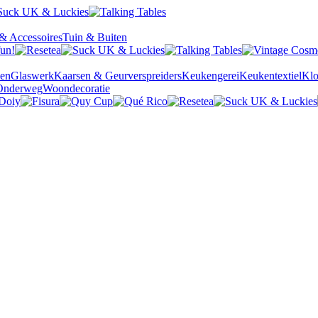
& Accessoires
Tuin & Buiten
sen
Glaswerk
Kaarsen & Geurverspreiders
Keukengerei
Keukentextiel
Kl
Onderweg
Woondecoratie