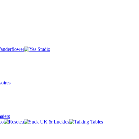
oires
aiers