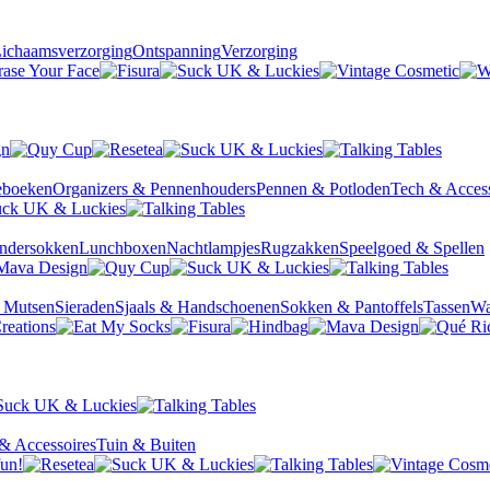
ichaamsverzorging
Ontspanning
Verzorging
ieboeken
Organizers & Pennenhouders
Pennen & Potloden
Tech & Access
ndersokken
Lunchboxen
Nachtlampjes
Rugzakken
Speelgoed & Spellen
& Mutsen
Sieraden
Sjaals & Handschoenen
Sokken & Pantoffels
Tassen
Wa
& Accessoires
Tuin & Buiten