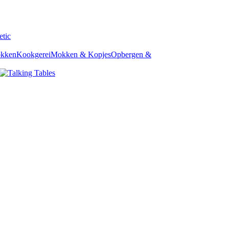
okken
Kookgerei
Mokken & Kopjes
Opbergen &