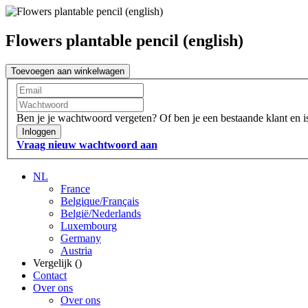
Flowers plantable pencil (english)
Toevoegen aan winkelwagen
Ben je je wachtwoord vergeten?
Of ben je een bestaande klant en 
Inloggen
Vraag nieuw wachtwoord aan
NL
France
Belgique/Français
België/Nederlands
Luxembourg
Germany
Austria
Vergelijk (
)
Contact
Over ons
Over ons