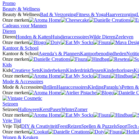
Promo
Beauty & Wellness
Beauty & Wellness
Bad & Verzorging
Fitness & Yoga
Haarverzorging
L
Onze merken
Cadeaus voor Mannen
Dieren
Dieren
Honden & Katten
Huisdieraccessoires
Wilde Dieren
Zeeleven
Onze merken
Kantoor & School
Kantoor & School
Agenda’s & Planners
Kantoorbenodigdheden
Notit
Onze merken
Kids
Kids
Creatieve Sets
Kinderbekers
Kinderdrinkflessen
Kinderhorloges
Ki
Onze merken
Mode & Accessoires
Mode & Accessoires
Brillen
Haaraccessoires
Kleding
Paraplu’s
Petten 
Onze merken
Seizoen
Seizoen
Halloween
Kerst
Pasen
Winter
Zomer
Onze merken
Vrije Tijd
Vrije Tijd
DIY & Creativiteit
Feest
Reizen
Spellen & Puzzels
Sport
Tech 
Onze merken
Wonen & Keuken