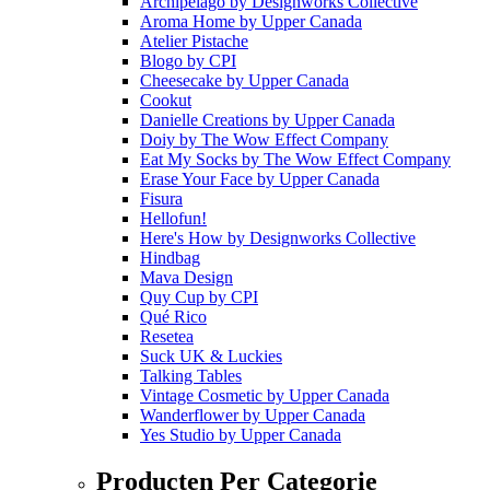
Archipelago
by
Designworks Collective
Aroma Home
by
Upper Canada
Atelier Pistache
Blogo
by
CPI
Cheesecake
by
Upper Canada
Cookut
Danielle Creations
by
Upper Canada
Doiy
by
The Wow Effect Company
Eat My Socks
by
The Wow Effect Company
Erase Your Face
by
Upper Canada
Fisura
Hellofun!
Here's How
by
Designworks Collective
Hindbag
Mava Design
Quy Cup
by
CPI
Qué Rico
Resetea
Suck UK & Luckies
Talking Tables
Vintage Cosmetic
by
Upper Canada
Wanderflower
by
Upper Canada
Yes Studio
by
Upper Canada
Producten Per Categorie