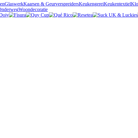
sen
Glaswerk
Kaarsen & Geurverspreiders
Keukengerei
Keukentextiel
Kl
Onderweg
Woondecoratie