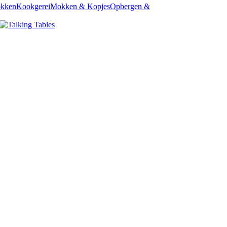
okken
Kookgerei
Mokken & Kopjes
Opbergen &