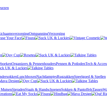
urzen
ichaamsverzorging
Ontspanning
Verzorging
ieboeken
Organizers & Pennenhouders
Pennen & Potloden
Tech & Access
ndersokken
Lunchboxen
Nachtlampjes
Rugzakken
Speelgoed & Spellen
& Mutsen
Sieraden
Sjaals & Handschoenen
Sokken & Pantoffels
Tassen
Wa