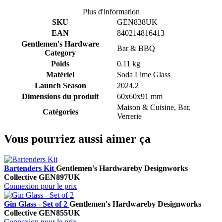
Plus d'information
SKU
GEN838UK
EAN
840214816413
Gentlemen's Hardware
Bar & BBQ
Category
Poids
0.11 kg
Matériel
Soda Lime Glass
Launch Season
2024.2
Dimensions du produit
60x60x91 mm
Maison & Cuisine, Bar,
Catégories
Verrerie
Vous pourriez aussi aimer ça
Bartenders Kit
Gentlemen's Hardware
by Designworks
Collective
GEN897UK
Connexion pour le prix
Gin Glass - Set of 2
Gentlemen's Hardware
by Designworks
Collective
GEN855UK
Connexion pour le prix