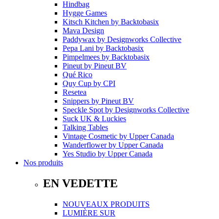
Hindbag
Hygge Games
Kitsch Kitchen
by
Backtobasix
Mava Design
Paddywax
by
Designworks Collective
Pepa Lani
by
Backtobasix
Pimpelmees
by
Backtobasix
Pineut
by
Pineut BV
Qué Rico
Quy Cup
by
CPI
Resetea
Snippers
by
Pineut BV
Speckle Spot
by
Designworks Collective
Suck UK & Luckies
Talking Tables
Vintage Cosmetic
by
Upper Canada
Wanderflower
by
Upper Canada
Yes Studio
by
Upper Canada
Nos produits
EN VEDETTE
NOUVEAUX PRODUITS
LUMIÈRE SUR