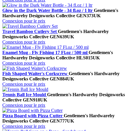
Glow in the Dark Water Bottle - 34 fl.oz / 1 ltr
Gentlemen's
Hardware
by Designworks Collective
GEN373UK
Connexion pour le prix
Travel Bamboo Cutlery Set
Gentlemen's Hardware
by
Designworks Collective
GEN639UK
Connexion pour le prix
Enamel Mug - Fly Fishing 17 Fl.oz / 500 ml
Gentlemen's
Hardware
by Designworks Collective
HLS015UK
Connexion pour le prix
Fish Shaped Waiter's Corkscrew
Gentlemen's Hardware
by
Designworks Collective
GEN884UK
Connexion pour le prix
Tennis Ball Ice Mould
Gentlemen's Hardware
by Designworks
Collective
GEN918UK
Connexion pour le prix
Pizza Board with Pizza Cutter
Gentlemen's Hardware
by
Designworks Collective
GEN777UK
Connexion pour le prix