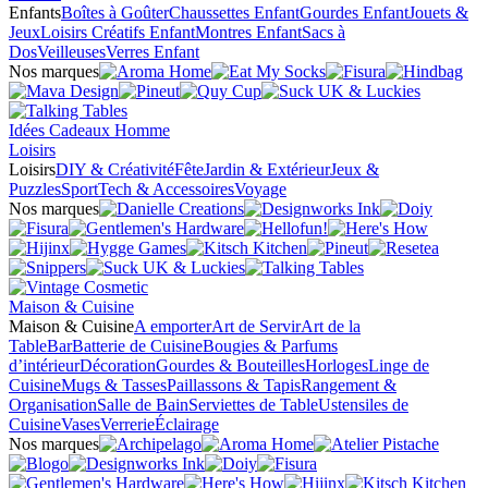
Enfants
Boîtes à Goûter
Chaussettes Enfant
Gourdes Enfant
Jouets &
Jeux
Loisirs Créatifs Enfant
Montres Enfant
Sacs à
Dos
Veilleuses
Verres Enfant
Nos marques
Idées Cadeaux Homme
Loisirs
Loisirs
DIY & Créativité
Fête
Jardin & Extérieur
Jeux &
Puzzles
Sport
Tech & Accessoires
Voyage
Nos marques
Maison & Cuisine
Maison & Cuisine
A emporter
Art de Servir
Art de la
Table
Bar
Batterie de Cuisine
Bougies & Parfums
d’intérieur
Décoration
Gourdes & Bouteilles
Horloges
Linge de
Cuisine
Mugs & Tasses
Paillassons & Tapis
Rangement &
Organisation
Salle de Bain
Serviettes de Table
Ustensiles de
Cuisine
Vases
Verrerie
Éclairage
Nos marques