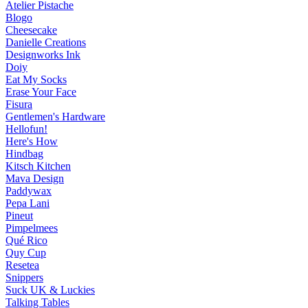
Atelier Pistache
Blogo
Cheesecake
Danielle Creations
Designworks Ink
Doiy
Eat My Socks
Erase Your Face
Fisura
Gentlemen's Hardware
Hellofun!
Here's How
Hindbag
Kitsch Kitchen
Mava Design
Paddywax
Pepa Lani
Pineut
Pimpelmees
Qué Rico
Quy Cup
Resetea
Snippers
Suck UK & Luckies
Talking Tables