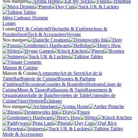
Nos marques
Idées Cadeaux Homme
Loisirs
Loisirs
DIY & Créativité
Fête
Jardin & Extérieur
Jeux &
Puzzles
Sport
Tech & Accessoires
Voyage
Nos marques
Maison & Cuisine
Maison & Cuisine
A emporter
Art de Servir
Art de la
Table
Bar
Batterie de Cuisine
Bougies & Parfums
d’intérieur
Décoration
Gourdes & Bouteilles
Horloges
Linge de
Cuisine
Mugs & Tasses
Paillassons & Tapis
Rangement &
Organisation
Salle de Bain
Serviettes de Table
Ustensiles de
Cuisine
Vases
Verrerie
Éclairage
Nos marques
Mode & Accessoires