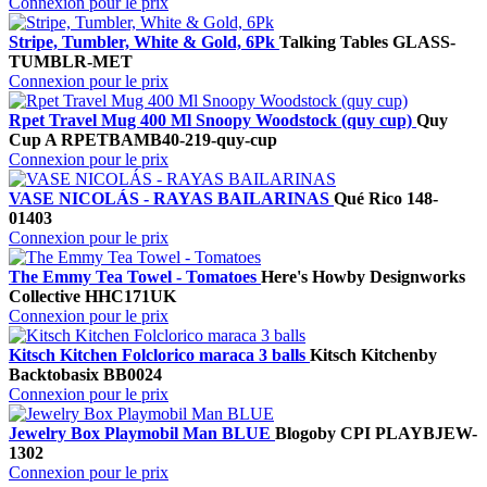
Connexion pour le prix
Stripe, Tumbler, White & Gold, 6Pk
Talking Tables
GLASS-
TUMBLR-MET
Connexion pour le prix
Rpet Travel Mug 400 Ml Snoopy Woodstock (quy cup)
Quy
Cup A
RPETBAMB40-219-quy-cup
Connexion pour le prix
VASE NICOLÁS - RAYAS BAILARINAS
Qué Rico
148-
01403
Connexion pour le prix
The Emmy Tea Towel - Tomatoes
Here's How
by Designworks
Collective
HHC171UK
Connexion pour le prix
Kitsch Kitchen Folclorico maraca 3 balls
Kitsch Kitchen
by
Backtobasix
BB0024
Connexion pour le prix
Jewelry Box Playmobil Man BLUE
Blogo
by CPI
PLAYBJEW-
1302
Connexion pour le prix