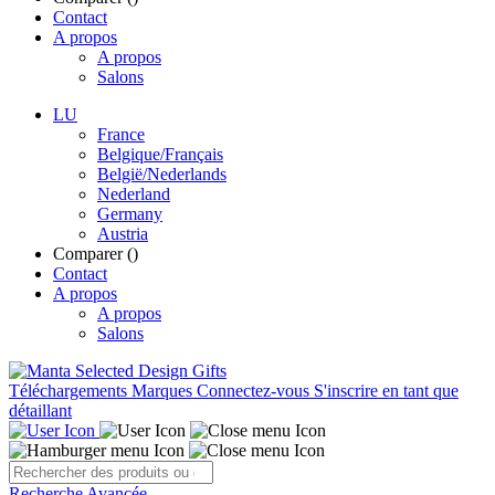
Contact
A propos
A propos
Salons
LU
France
Belgique/Français
België/Nederlands
Nederland
Germany
Austria
Comparer (
)
Contact
A propos
A propos
Salons
Téléchargements
Marques
Connectez-vous
S'inscrire en tant que
détaillant
Recherche Avancée