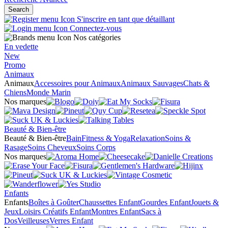
Search
S'inscrire en tant que détaillant
Connectez-vous
Nos catégories
En vedette
New
Promo
Animaux
Animaux
Accessoires pour Animaux
Animaux Sauvages
Chats &
Chiens
Monde Marin
Nos marques
Beauté & Bien-être
Beauté & Bien-être
Bain
Fitness & Yoga
Relaxation
Soins &
Rasage
Soins Cheveux
Soins Corps
Nos marques
Enfants
Enfants
Boîtes à Goûter
Chaussettes Enfant
Gourdes Enfant
Jouets &
Jeux
Loisirs Créatifs Enfant
Montres Enfant
Sacs à
Dos
Veilleuses
Verres Enfant