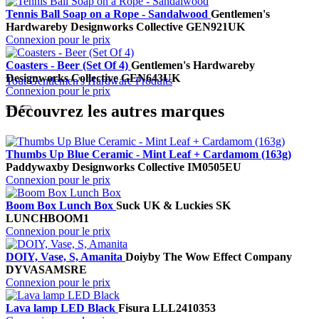
Tennis Ball Soap on a Rope - Sandalwood
Gentlemen's
Hardware
by Designworks Collective
GEN921UK
Connexion pour le prix
Coasters - Beer (Set Of 4)
Gentlemen's Hardware
by
Designworks Collective
GEN643UK
Tout Gentlemen's Hardware Produits
Connexion pour le prix
Découvrez les autres marques
Thumbs Up Blue Ceramic - Mint Leaf + Cardamom (163g)
Paddywax
by Designworks Collective
IM0505EU
Connexion pour le prix
Boom Box Lunch Box
Suck UK & Luckies
SK
LUNCHBOOM1
Connexion pour le prix
DOIY, Vase, S, Amanita
Doiy
by The Wow Effect Company
DYVASAMSRE
Connexion pour le prix
Lava lamp LED Black
Fisura
LLL2410353