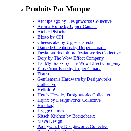
Produits Par Marque
Archipelago
by
Designworks Collective
Aroma Home
by
Upper Canada
Atelier Pistache
Blogo
by
CPI
Cheesecake
by
Upper Canada
Danielle Creations
by
Upper Canada
Designworks Ink
by
Designworks Collective
Doiy
by
The Wow Effect Company
Eat My Socks
by
The Wow Effect Company
Erase Your Face
by
Upper Canada
Fisura
Gentlemen's Hardware
by
Designworks
Collective
Hellofun!
Here's How
by
Designworks Collective
Hijinx
by
Designworks Collective
Hindbag
Hygge Games
Kitsch Kitchen
by
Backtobasix
Mava Design
Paddywax
by
Designworks Collective