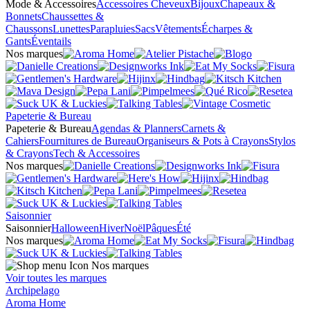
Mode & Accessoires
Accessoires Cheveux
Bijoux
Chapeaux &
Bonnets
Chaussettes &
Chaussons
Lunettes
Parapluies
Sacs
Vêtements
Écharpes &
Gants
Éventails
Nos marques
Papeterie & Bureau
Papeterie & Bureau
Agendas & Planners
Carnets &
Cahiers
Fournitures de Bureau
Organiseurs & Pots à Crayons
Stylos
& Crayons
Tech & Accessoires
Nos marques
Saisonnier
Saisonnier
Halloween
Hiver
Noël
Pâques
Été
Nos marques
Nos marques
Voir toutes les marques
Archipelago
Aroma Home