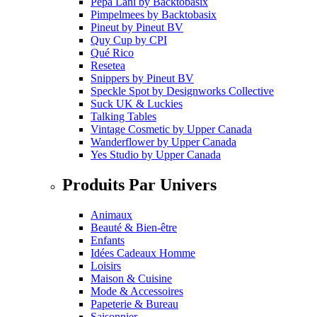
Pepa Lani
by
Backtobasix
Pimpelmees
by
Backtobasix
Pineut
by
Pineut BV
Quy Cup
by
CPI
Qué Rico
Resetea
Snippers
by
Pineut BV
Speckle Spot
by
Designworks Collective
Suck UK & Luckies
Talking Tables
Vintage Cosmetic
by
Upper Canada
Wanderflower
by
Upper Canada
Yes Studio
by
Upper Canada
Produits Par Univers
Animaux
Beauté & Bien-être
Enfants
Idées Cadeaux Homme
Loisirs
Maison & Cuisine
Mode & Accessoires
Papeterie & Bureau
Saisonnier