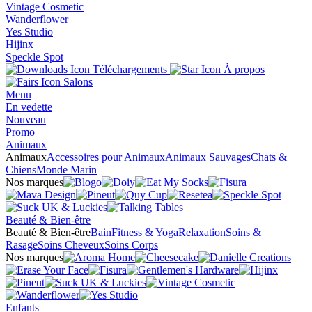
Vintage Cosmetic
Wanderflower
Yes Studio
Hijinx
Speckle Spot
Téléchargements
À propos
Salons
Menu
En vedette
Nouveau
Promo
Animaux
Animaux
Accessoires pour Animaux
Animaux Sauvages
Chats &
Chiens
Monde Marin
Nos marques
Beauté & Bien-être
Beauté & Bien-être
Bain
Fitness & Yoga
Relaxation
Soins &
Rasage
Soins Cheveux
Soins Corps
Nos marques
Enfants