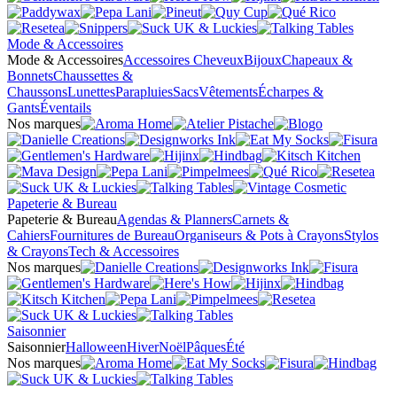
Mode & Accessoires
Mode & Accessoires
Accessoires Cheveux
Bijoux
Chapeaux &
Bonnets
Chaussettes &
Chaussons
Lunettes
Parapluies
Sacs
Vêtements
Écharpes &
Gants
Éventails
Nos marques
Papeterie & Bureau
Papeterie & Bureau
Agendas & Planners
Carnets &
Cahiers
Fournitures de Bureau
Organiseurs & Pots à Crayons
Stylos
& Crayons
Tech & Accessoires
Nos marques
Saisonnier
Saisonnier
Halloween
Hiver
Noël
Pâques
Été
Nos marques