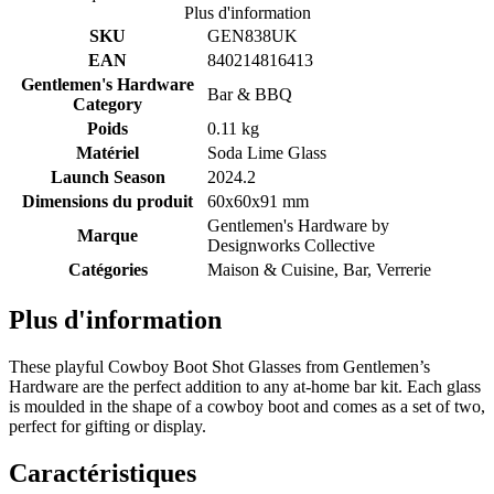
Plus d'information
SKU
GEN838UK
EAN
840214816413
Gentlemen's Hardware
Bar & BBQ
Category
Poids
0.11 kg
Matériel
Soda Lime Glass
Launch Season
2024.2
Dimensions du produit
60x60x91 mm
Gentlemen's Hardware by
Marque
Designworks Collective
Catégories
Maison & Cuisine, Bar, Verrerie
Plus d'information
These playful Cowboy Boot Shot Glasses from Gentlemen’s
Hardware are the perfect addition to any at-home bar kit. Each glass
is moulded in the shape of a cowboy boot and comes as a set of two,
perfect for gifting or display.
Caractéristiques