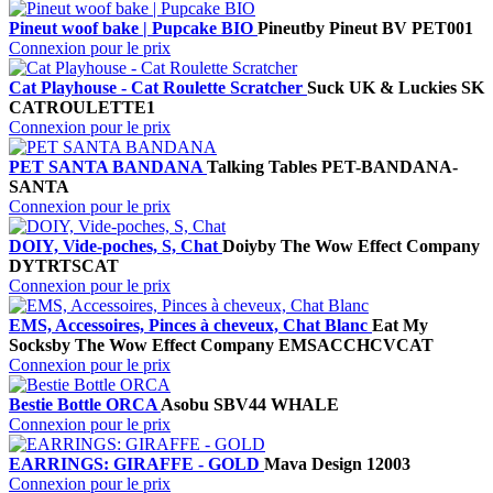
Pineut woof bake | Pupcake BIO
Pineut
by Pineut BV
PET001
Connexion pour le prix
Cat Playhouse - Cat Roulette Scratcher
Suck UK & Luckies
SK
CATROULETTE1
Connexion pour le prix
PET SANTA BANDANA
Talking Tables
PET-BANDANA-
SANTA
Connexion pour le prix
DOIY, Vide-poches, S, Chat
Doiy
by The Wow Effect Company
DYTRTSCAT
Connexion pour le prix
EMS, Accessoires, Pinces à cheveux, Chat Blanc
Eat My
Socks
by The Wow Effect Company
EMSACCHCVCAT
Connexion pour le prix
Bestie Bottle ORCA
Asobu
SBV44 WHALE
Connexion pour le prix
EARRINGS: GIRAFFE - GOLD
Mava Design
12003
Connexion pour le prix